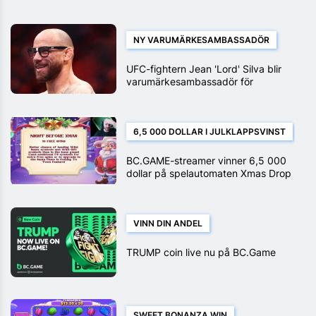
NY VARUMÄRKESAMBASSADÖR
UFC-fightern Jean 'Lord' Silva blir
varumärkesambassadör för
BC.GAME
6,5 000 DOLLAR I JULKLAPPSVINST
BC.GAME-streamer vinner 6,5 000
dollar på spelautomaten Xmas Drop
VINN DIN ANDEL
TRUMP coin live nu på BC.Game
SWEET BONANZA WIN