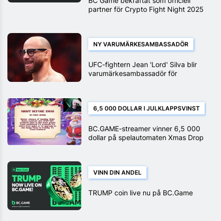
BC Game bekräftat som officiell
partner för Crypto Fight Night 2025
NY VARUMÄRKESAMBASSADÖR
UFC-fightern Jean 'Lord' Silva blir
varumärkesambassadör för
BC.GAME
6,5 000 DOLLAR I JULKLAPPSVINST
BC.GAME-streamer vinner 6,5 000
dollar på spelautomaten Xmas Drop
VINN DIN ANDEL
TRUMP coin live nu på BC.Game