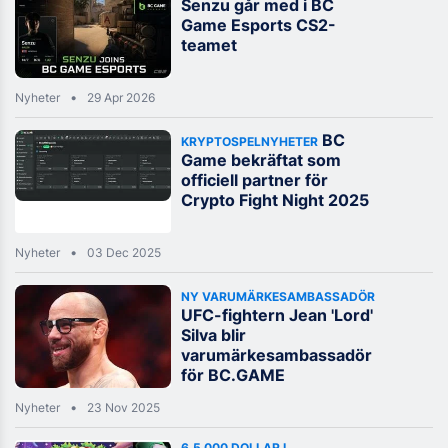
Senzu går med i BC
Game Esports CS2-
teamet
Nyheter
29 Apr 2026
BC
KRYPTOSPELNYHETER
Game bekräftat som
officiell partner för
Crypto Fight Night 2025
Nyheter
03 Dec 2025
NY VARUMÄRKESAMBASSADÖR
UFC-fightern Jean 'Lord'
Silva blir
varumärkesambassadör
för BC.GAME
Nyheter
23 Nov 2025
6,5 000 DOLLAR I