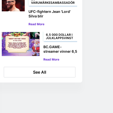
VARUMÄRKESAMBASSADÖR
UFC-fightern Jean 'Lord'
Silva blir
varumärkesambassadör för
Read More
BC.GAME
6,5 000 DOLLAR I
JULKLAPPSVINST
BC.GAME-
streamer vinner 6,5
000 dollar på
Read More
spelautomaten
Xmas Drop
See All