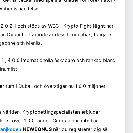
ember 5 händelse.
2 0 2 1 och stöds av WBC , Krypto Fight Night har
edan Dubai fortfarande är dess hemmabas, tidigare
ngapore och Manila.
 , 4 0 0 internationella åskådare och rankad bland
numlist.
r rum i Dubai, och överstiger nu 1 0 0 miljoner
a världen. Kryptobettingspecialisten erbjuder
lare i över 1 0 0 länder. Om du ännu inte har
anjkoden
NEWBONUS
när du registrerar dig så