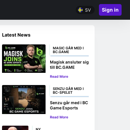
Sign in
SV
Latest News
MAGIC GÅR MED I
BC.GAME
Magisk ansluter sig
till BC.GAME
Esports som ny
Read More
ledare i spelet
SENZU GÅR MED I
BC-SPELET
Senzu går med i BC
Game Esports
CS2-teamet
Read More
NY