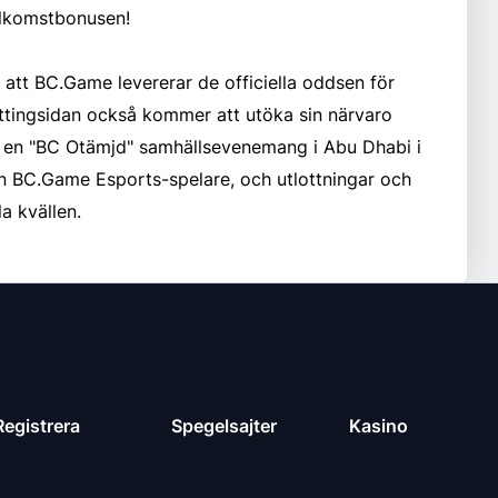
älkomstbonusen!
att BC.Game levererar de officiella oddsen för
ttingsidan också kommer att utöka sin närvaro
r en "BC Otämjd" samhällsevenemang i Abu Dhabi i
n BC.Game Esports-spelare, och utlottningar och
a kvällen.
Registrera
Spegelsajter
Kasino