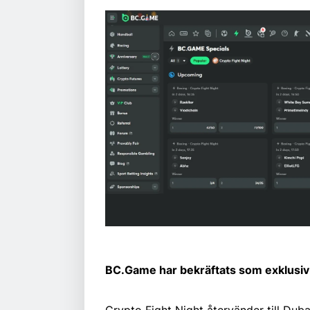
BC.Game har bekräftats som exklusiv s
Crypto Fight Night återvänder till Du