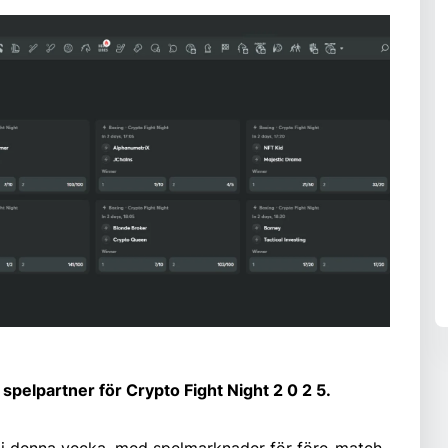
pelpartner för Crypto Fight Night 2 0 2 5.
bai denna vecka. med spelmarknader för före-match-