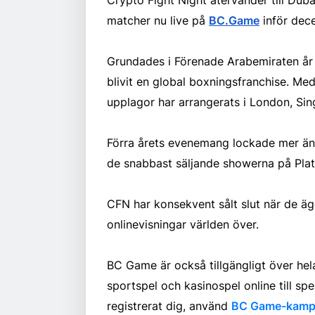
matcher nu live på
BC.Game
inför dec
Grundades i Förenade Arabemiraten år 
blivit en global boxningsfranchise. M
upplagor har arrangerats i London, Si
Förra årets evenemang lockade mer än 1
de snabbast säljande showerna på Plati
CFN har konsekvent sålt slut när de äge
onlinevisningar världen över.
BC Game är också tillgängligt över hel
sportspel och kasinospel online till spe
registrerat dig, använd
BC Game-kamp