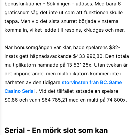
bonusfunktioner - Sökningen - utlöses. Med bara 6
gratissnurr såg det inte ut som att funktionen skulle
tappa. Men vid det sista snurret började vinsterna
komma in, vilket ledde till respins, xNudges och mer.
När bonusomgången var klar, hade spelarens $32-
insats gett häpnadsväckande $433 996,80. Den totala
multiplikatorn hamnade på 13 531,25x. Utan tvekan är
det imponerande, men multiplikatorn kommer inte i
närheten av den tidigare
storvinsten från BC.Game
Casino Serial
. Vid det tillfället satsade en spelare
$0,86 och vann $64 785,21 med en multi på 74 800x.
Serial - En mörk slot som kan