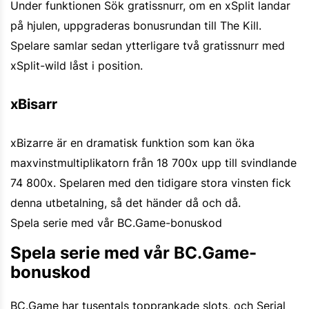
Under funktionen Sök gratissnurr, om en xSplit landar
på hjulen, uppgraderas bonusrundan till The Kill.
Spelare samlar sedan ytterligare två gratissnurr med
xSplit-wild låst i position.
xBisarr
xBizarre är en dramatisk funktion som kan öka
maxvinstmultiplikatorn från 18 700x upp till svindlande
74 800x. Spelaren med den tidigare stora vinsten fick
denna utbetalning, så det händer då och då.
Spela serie med vår BC.Game-bonuskod
Spela serie med vår BC.Game-
bonuskod
BC.Game har tusentals topprankade slots, och Serial