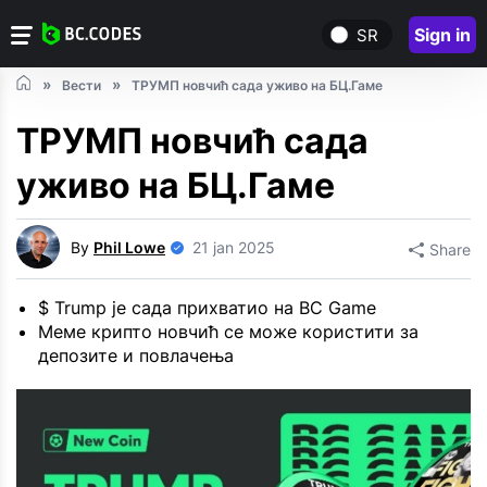
Sign in
SR
Вести
ТРУМП новчић сада уживо на БЦ.Гаме
ТРУМП новчић сада
уживо на БЦ.Гаме
By
Phil Lowe
21 jan 2025
Share
$ Trump је сада прихватио на BC Game
Меме крипто новчић се може користити за
депозите и повлачења