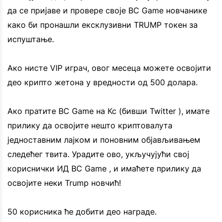
да се пријаве и провере своје BC Game новчанике
како би пронашли ексклузивни TRUMP токен за
испуштање.
Ако нисте VIP играч, овог месеца можете освојити
део крипто жетона у вредности од 500 долара.
Ако пратите BC Game на Кс (бивши Twitter ), имате
прилику да освојите нешто криптовалута
једноставним лајком и поновним објављивањем
следећег твита. Урадите ово, укључујући свој
кориснички ИД BC Game , и имаћете прилику да
освојите неки Trump новчић!
50 корисника ће добити део награде.