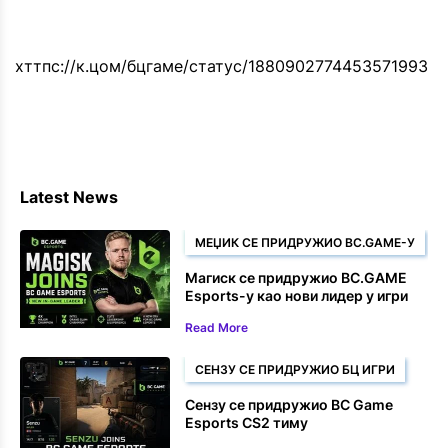
хттпс://к.цом/бцгаме/статус/1880902774453571993
Latest News
МЕЏИК СЕ ПРИДРУЖИО BC.GAME-У
Магиск се придружио BC.GAME
Esports-у као нови лидер у игри
Read More
СЕНЗУ СЕ ПРИДРУЖИО БЦ ИГРИ
Сензу се придружио BC Game
Esports CS2 тиму