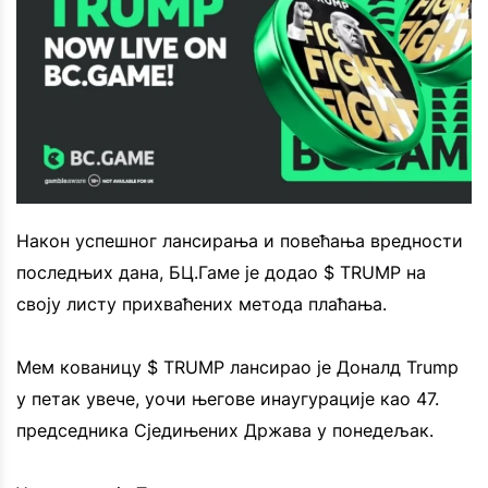
Након успешног лансирања и повећања вредности
последњих дана, БЦ.Гаме је додао $ TRUMP на
своју листу прихваћених метода плаћања.
Мем кованицу $ TRUMP лансирао је Доналд Trump
у петак увече, уочи његове инаугурације као 47.
председника Сједињених Држава у понедељак.