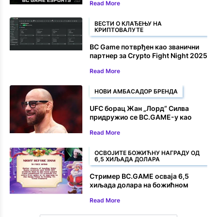
Read More
ВЕСТИ О КЛАЂЕЊУ НА
КРИПТОВАЛУТЕ
BC Game потврђен као званични
партнер за Crypto Fight Night 2025
Read More
НОВИ АМБАСАДОР БРЕНДА
UFC борац Жан „Лорд“ Силва
придружио се BC.GAME-у као
амбасадор бренда
Read More
ОСВОЈИТЕ БОЖИЋНУ НАГРАДУ ОД
6,5 ХИЉАДА ДОЛАРА
Стример BC.GAME осваја 6,5
хиљада долара на божићном
слоту
Read More