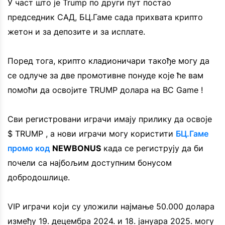
У част што је Trump по други пут постао
председник САД, БЦ.Гаме сада прихвата крипто
жетон и за депозите и за исплате.
Поред тога, крипто кладионичари такође могу да
се одлуче за две промотивне понуде које ће вам
помоћи да освојите TRUMP долара на BC Game !
Сви регистровани играчи имају прилику да освоје
$ TRUMP , а нови играчи могу користити
БЦ.Гаме
промо код
NEWBONUS
када се региструју да би
почели са најбољим доступним бонусом
добродошлице.
VIP играчи који су уложили најмање 50.000 долара
између 19. децембра 2024. и 18. јануара 2025. могу