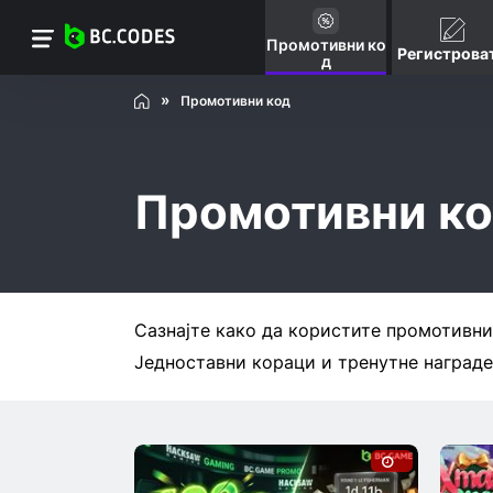
Промотивни ко
Регистрова
д
Промотивни код
Промотивни ко
Сазнајте како да користите промотивн
Једноставни кораци и тренутне награде