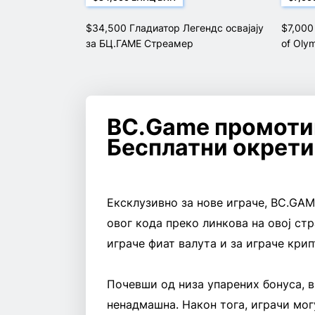
$34,500 Гладиатор Легендс освајају
$7,000
за БЦ.ГАМЕ Стреамер
of Oly
BC.Game промотив
Бесплатни окрети
Ексклузивно за нове играче, BC.GA
овог кода преко линкова на овој ст
играче фиат валута и за играче крип
Почевши од низа упарених бонуса, в
ненадмашна. Након тога, играчи мог