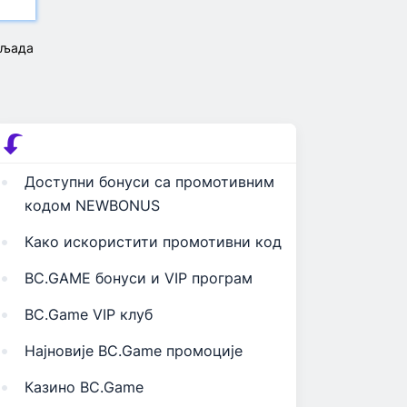
иљада
Доступни бонуси са промотивним
кодом NEWBONUS
Како искористити промотивни код
BC.GAME бонуси и VIP програм
BC.Game VIP клуб
Најновије BC.Game промоције
Казино BC.Game