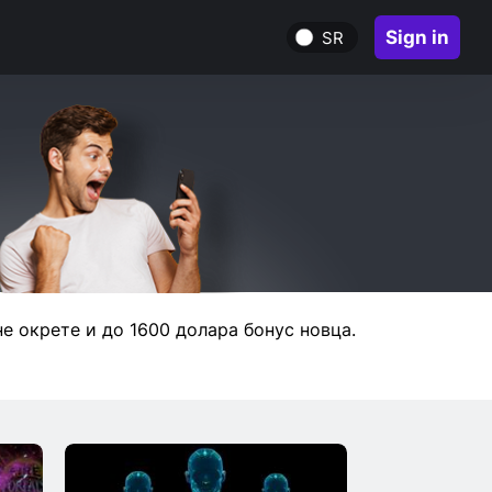
Sign in
SR
 окрете и до 1600 долара бонус новца.