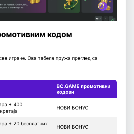
промотивним кодом
ве играче. Ова табела пружа преглед са
BC.GAME промотивни
кодови
ара + 400
НОВИ БОНУС
кретаја
ара + 20 бесплатних
НОВИ БОНУС