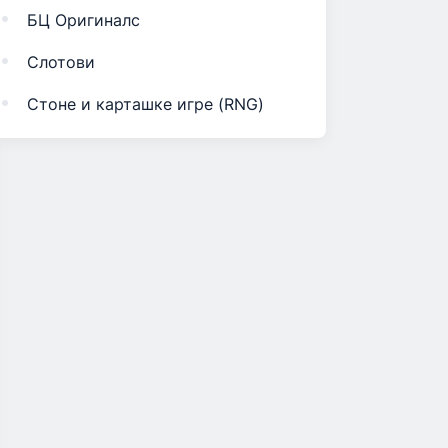
БЦ Оригиналс
Слотови
Стоне и карташке игре (RNG)
BC.Game Казино уживо
Спортско клађење на BC.Game
BC.Game депозити и исплате
Честа питања о промотивним
кодовима BC.Game