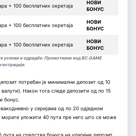
НОВИ
ра + 100 бесплатних окретаја
БОНУС
НОВИ
ра + 100 бесплатних окретаја
БОНУС
НОВИ
ра + 100 бесплатних окретаја
БОНУС
аже услови и одредбе. Промотивни код BC.GAME
гистрације.
епозит потребан је минимални депозит од 10
 валути). Након тога следе депозити од по 15
и бонус.
вакодневно у серијама од по 20 одједном
а морате уложити 40 пута пре него што се може
5 пута на средства бонуса на упарени депозит