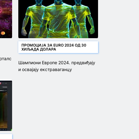
ПРОМОЦИЈА ЗА EURO 2024 ОД 30
ХИЉАДА ДОЛАРА
рталс
Шампиони Европе 2024. предвиђају
и освајају екстраваганцу