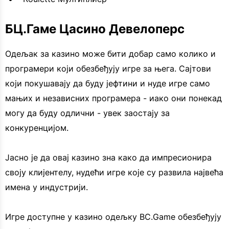
БЦ.Гаме Цасино Девелоперс
Одељак за казино може бити добар само колико и
програмери који обезбеђују игре за њега. Сајтови
који покушавају да буду јефтини и нуде игре само
мањих и независних програмера - иако они понекад
могу да буду одлични - увек заостају за
конкуренцијом.
Јасно је да овај казино зна како да импресионира
своју клијентелу, нудећи игре које су развила највећа
имена у индустрији.
Игре доступне у казино одељку BC.Game обезбеђују