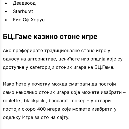
Деадвоод
Starburst
Еие Оф Хорус
БЦ.Гаме казино стоне игре
Ако преферирате традиционалне стоне игре у
односу на алтернативе, ценићете низ опција које су
доступне у категорији стоних игара на БЦ.Гаме.
Иако ћете у почетку можда сматрати да постоји
само неколико стоних игара које можете изабрати –
roulette , blackjack , baccarat , покер – у ствари
постоји скоро 400 игара које можете изабрати у
одељку Игре за сто на сајту.