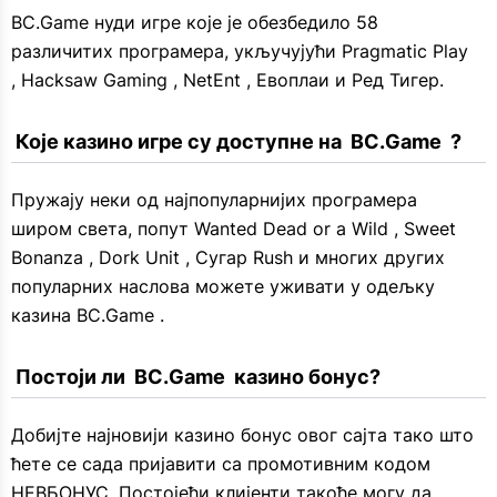
BC.Game нуди игре које је обезбедило 58
различитих програмера, укључујући Pragmatic Play
, Hacksaw Gaming , NetEnt , Евоплаи и Ред Тигер.
 Које казино игре су доступне на  BC.Game  ?
Пружају неки од најпопуларнијих програмера
широм света, попут Wanted Dead or a Wild , Sweet
Bonanza , Dork Unit , Сугар Rush и многих других
популарних наслова можете уживати у одељку
казина BC.Game .
 Постоји ли  BC.Game  казино бонус?
Добијте најновији казино бонус овог сајта тако што
ћете се сада пријавити са промотивним кодом
НЕВБОНУС. Постојећи клијенти такође могу да