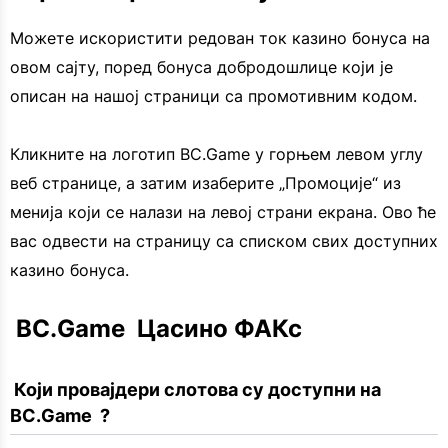
Можете искористити редован ток казино бонуса на
овом сајту, поред бонуса добродошлице који је
описан на нашој страници са промотивним кодом.
Кликните на логотип BC.Game у горњем левом углу
веб странице, а затим изаберите „Промоције“ из
менија који се налази на левој страни екрана. Ово ће
вас одвести на страницу са списком свих доступних
казино бонуса.
 BC.Game  Цасино ФАКс
 Који провајдери слотова су доступни на  
BC.Game  ?