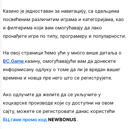
Казино је једноставан за навигацију, са одељцима
посвећеним различитим играма и категоријама, као
и филтерима који вам омогућавају да лако
пронађете игре по типу, програмеру и популарности.
На овој страници ћемо ући у много више детаља о
BC.Game
казину, омогућавајући вам да донесете
информисану одлуку о томе да ли је вредан вашег
времена и новца пре него што се региструјете.
Ако одлучите да желите да се укључите у
коцкарске производе који су доступни на овом
сајту, можете се регистровати данас користећи
БЦ.гаме промо код
NEWBONUS
.