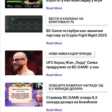
Esports-у као нови лидер у игри
Read More
ВЕСТИ О КЛАЂЕЊУ НА
КРИПТОВАЛУТЕ
BC Game потврђен као званични
партнер за Crypto Fight Night 2025
Read More
НОВИ АМБАСАДОР БРЕНДА
UFC борац Жан „Лорд“ Силва
придружио се BC.GAME-у као
амбасадор бренда
Read More
ОСВОЈИТЕ БОЖИЋНУ НАГРАДУ ОД
6,5 ХИЉАДА ДОЛАРА
Стример BC.GAME осваја 6,5
хиљада долара на божићном
слоту
Read More