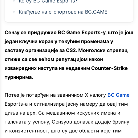
Ко су BC Game Esports?
Клађење на е-спортове на BC.GAME
Сензу се придружио BC Game Esports-у, што је још
један кључни корак у текућим променама у
саставу организације за CS2. Монголски стрелац
стиже са све већом репутацијом након
изванредних наступа на недавним Counter-Strike
турнирима.
Потез је потврђен на званичном X налогу
BC Game
Esports-а и сигнализира јасну намеру да овај тим
циља на врх. Са мешавином искусних имена и
талената у успону, Сензуов долазак додаје брзину
и конзистентност, што су две области које тим