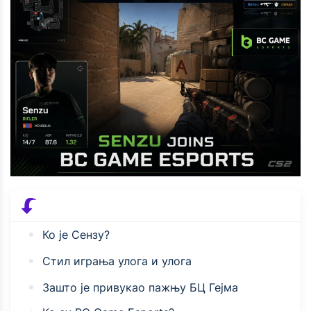
Ко је Сензу?
Стил играња улога и улога
Зашто је привукао пажњу БЦ Гејма