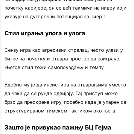
почетку каријере, он се већ такмичи на нивоу који
указује на дугорочни потенцијал за Тиер 1.
Стил играња улога и улога
Сензу игра као агресивни стрелац, често улази у
битке на почетку и ствара простор за саиграче.
Његов стил тежи самопоуздању и темпу.
Удобно му је да инсистира на отварањима уместо
да чека да се рунде одвијају. Тај приступ може
брзо да преокрене игру, посебно када је упарен са
структурираном тимском тактиком око њега.
Зашто је привукао пажњу БЦ Гејма