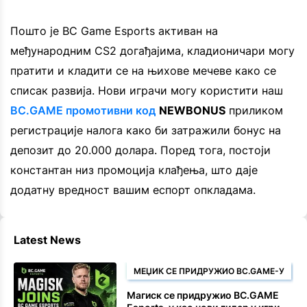
Пошто је BC Game Esports активан на
међународним CS2 догађајима, кладионичари могу
пратити и кладити се на њихове мечеве како се
списак развија. Нови играчи могу користити наш
BC.GAME промотивни код
NEWBONUS
приликом
регистрације налога како би затражили бонус на
депозит до 20.000 долара. Поред тога, постоји
константан низ промоција клађења, што даје
додатну вредност вашим еспорт опкладама.
Latest News
МЕЏИК СЕ ПРИДРУЖИО BC.GAME-У
Магиск се придружио BC.GAME