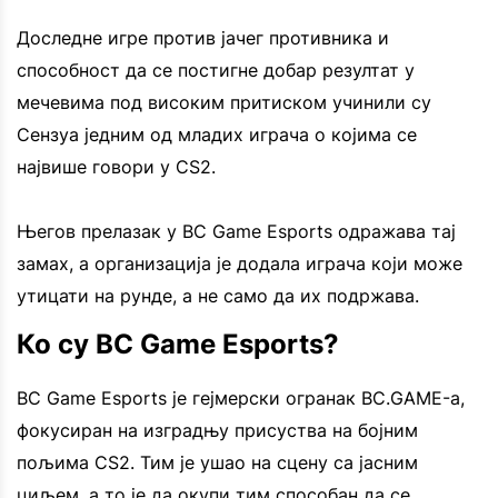
Доследне игре против јачег противника и
способност да се постигне добар резултат у
мечевима под високим притиском учинили су
Сензуа једним од младих играча о којима се
највише говори у CS2.
Његов прелазак у BC Game Esports одражава тај
замах, а организација је додала играча који може
утицати на рунде, а не само да их подржава.
Ко су BC Game Esports?
BC Game Esports је гејмерски огранак BC.GAME-а,
фокусиран на изградњу присуства на бојним
пољима CS2. Тим је ушао на сцену са јасним
циљем, а то је да окупи тим способан да се