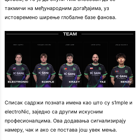
такмичи на међународним догађајима, уз
истовремено ширење глобалне базе фанова.
Списак садржи позната имена као што су s1mple и
electroNic, заједно са другим искусним
професионалцима. Ова додавања сигнализирају
намеру, чак и ако се постава још увек мења.