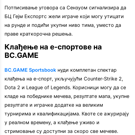
Потписивање уговора са Сензуом сигнализира да
БЦ Гејм Експортс жели играче који могу утицати
на рунде и подићи укупни ниво тима, уместо да
праве краткорочна решења.
Клађење на е-спортове на
BC.GAME
BC.GAME Sportsbook
нуди комплетан спектар
клађења на е-спорт, укључујући Counter-Strike 2,
Dota 2 и League of Legends. Корисници могу да се
кладе на победнике мечева, резултате мапа, укупне
резултате и играчке додатке на великим
турнирима и квалификацијама. Квоте се ажурирају
у реалном времену, а клађење уживо и
стримовање су доступни за скоро све мечеве.