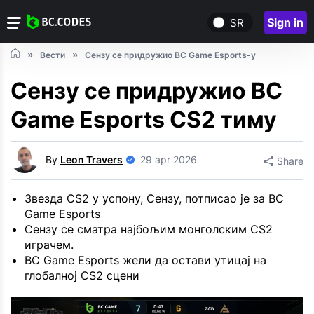
Sign in
SR
Вести
Сензу се придружио BC Game Esports-у
Сензу се придружио BC
Game Esports CS2 тиму
By
Leon Travers
29 apr 2026
Share
Звезда CS2 у успону, Сензу, потписао је за BC
Game Esports
Сензу се сматра најбољим монголским CS2
играчем.
BC Game Esports жели да остави утицај на
глобалној CS2 сцени