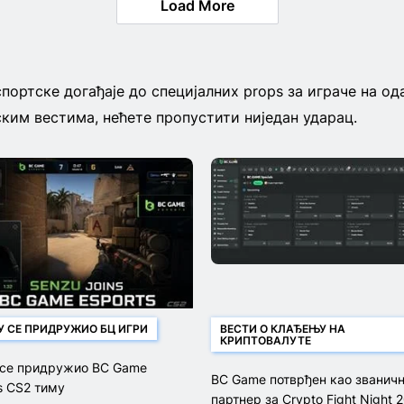
Load More
спортске догађаје до специјалних props за играче на о
ким вестима, нећете пропустити ниједан ударац.
У СЕ ПРИДРУЖИО БЦ ИГРИ
ВЕСТИ О КЛАЂЕЊУ НА
КРИПТОВАЛУТЕ
 се придружио BC Game
BC Game потврђен као званич
s CS2 тиму
партнер за Crypto Fight Night 