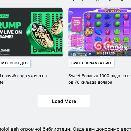
ЈИТЕ СВОЈ ДЕО
SWEET BONANZA ВИН
 новчић сада уживо на
Sweet Bonanza 1000 пада на п
ме
од 76 хиљада долара
Load More
војој већ огромној библиотеци. Овде вам доносимо вест