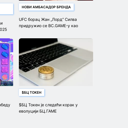
НОВИ АМБАСАДОР БРЕНДА
UFC борац Жан „Лорд“ Силва
ни
придружио се BC.GAME-у као
2025
амбасадор бренда
$БЦ ТОКЕН
обеду
$БЦ Токен је следећи корак у
еволуцији БЦ.ГАМЕ