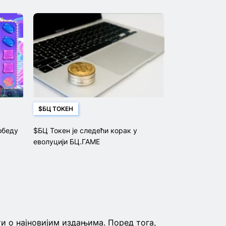
амбасадор бренда
$БЦ ТОКЕН
обеду
$БЦ Токен је следећи корак у
еволуцији БЦ.ГАМЕ
и о најновијим издањима. Поред тога,