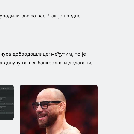
радили све за вас. Чак је вредно
нуса добродошлице; међутим, то је
за допуну вашег банкролла и додавање