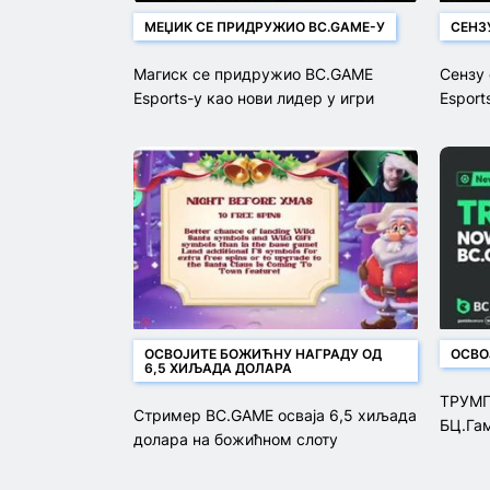
МЕЏИК СЕ ПРИДРУЖИО BC.GAME-У
СЕНЗ
Магиск се придружио BC.GAME
Сензу
Esports-у као нови лидер у игри
Esport
ОСВОЈИТЕ БОЖИЋНУ НАГРАДУ ОД
ОСВО
6,5 ХИЉАДА ДОЛАРА
ТРУМП
Стример BC.GAME осваја 6,5 хиљада
БЦ.Га
долара на божићном слоту