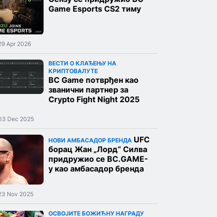
Game Esports CS2 тиму
29 Apr 2026
ВЕСТИ О КЛАЂЕЊУ НА
КРИПТОВАЛУТЕ
BC Game потврђен као
званични партнер за
Crypto Fight Night 2025
03 Dec 2025
UFC
НОВИ АМБАСАДОР БРЕНДА
борац Жан „Лорд“ Силва
придружио се BC.GAME-
у као амбасадор бренда
23 Nov 2025
ОСВОЈИТЕ БОЖИЋНУ НАГРАДУ