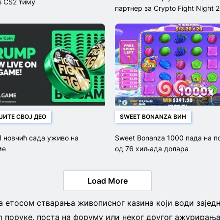
s CS2 тиму
партнер за Crypto Fight Night 
ЈИТЕ СВОЈ ДЕО
SWEET BONANZA ВИН
 новчић сада уживо на
Sweet Bonanza 1000 пада на п
ме
од 76 хиљада долара
Load More
са етосом стварања живописног казина који води зајед
ram поруке, поста на форуму или неког другог ажурирања