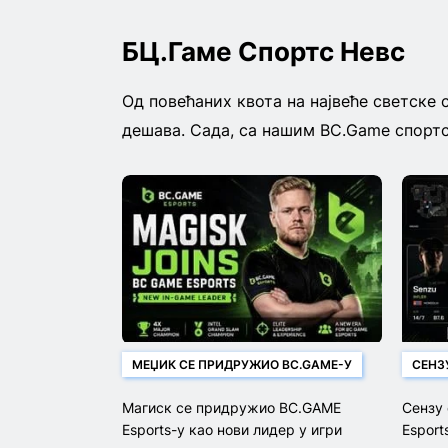
БЦ.Гаме Спортс Невс
Од повећаних квота на највеће светске 
дешава. Сада, са нашим BC.Game спортс
МЕЏИК СЕ ПРИДРУЖИО BC.GAME-У
СЕНЗ
Магиск се придружио BC.GAME
Сензу
Esports-у као нови лидер у игри
Esport