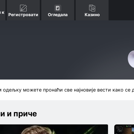
 к
Регистровати
Огледала
Казино
м одељку можете пронаћи све најновије вести како се д
ти и приче