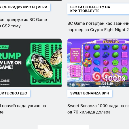
У СЕ ПРИДРУЖИО БЦ ИГРИ
ВЕСТИ О КЛАЂЕЊУ НА
КРИПТОВАЛУТЕ
 се придружио BC Game
BC Game потврђен као званич
s CS2 тиму
партнер за Crypto Fight Night 
ЈИТЕ СВОЈ ДЕО
SWEET BONANZA ВИН
 новчић сада уживо на
Sweet Bonanza 1000 пада на п
ме
од 76 хиљада долара