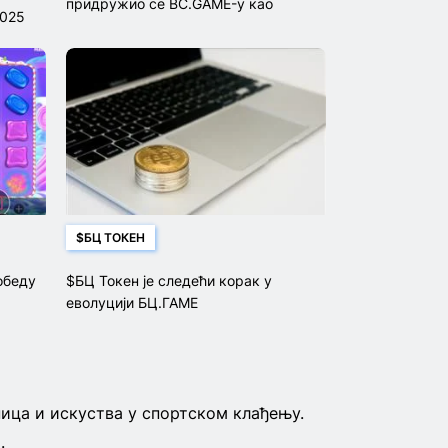
придружио се BC.GAME-у као
2025
амбасадор бренда
$БЦ ТОКЕН
обеду
$БЦ Токен је следећи корак у
еволуцији БЦ.ГАМЕ
ница и искуства у спортском клађењу.
.