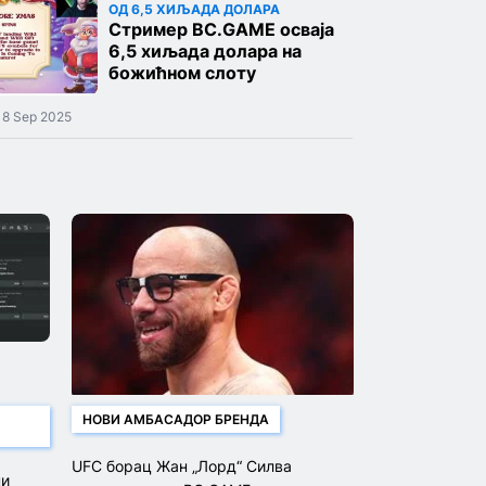
ОД 6,5 ХИЉАДА ДОЛАРА
Стример BC.GAME осваја
6,5 хиљада долара на
божићном слоту
18 Sep 2025
НОВИ АМБАСАДОР БРЕНДА
UFC борац Жан „Лорд“ Силва
ни