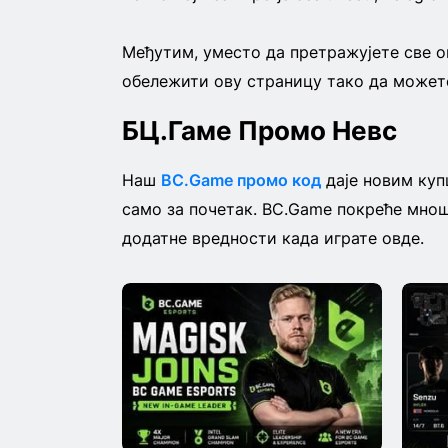
Међутим, уместо да претражујете све ов
обележити ову страницу тако да можете
БЦ.Гаме Промо Невс
Наш
BC.Game промо код
даје новим куп
само за почетак. BC.Game покреће мнош
додатне вредности када играте овде.