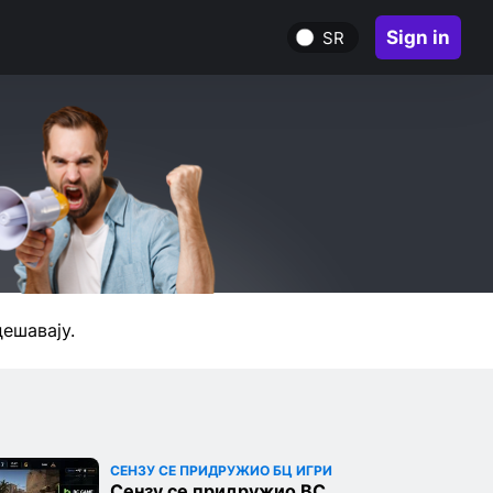
Sign in
SR
ешавају.
СЕНЗУ СЕ ПРИДРУЖИО БЦ ИГРИ
Сензу се придружио BC