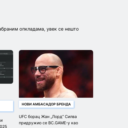
дабраним опкладама, увек се нешто
НОВИ АМБАСАДОР БРЕНДА
UFC борац Жан „Лорд“ Силва
ни
придружио се BC.GAME-у као
2025