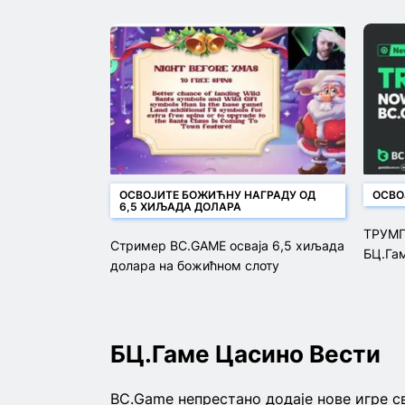
ОСВОЈИТЕ БОЖИЋНУ НАГРАДУ ОД
ОСВО
6,5 ХИЉАДА ДОЛАРА
ТРУМП
Стример BC.GAME осваја 6,5 хиљада
БЦ.Га
долара на божићном слоту
БЦ.Гаме Цасино Вести
BC.Game непрестано додаје нове игре с