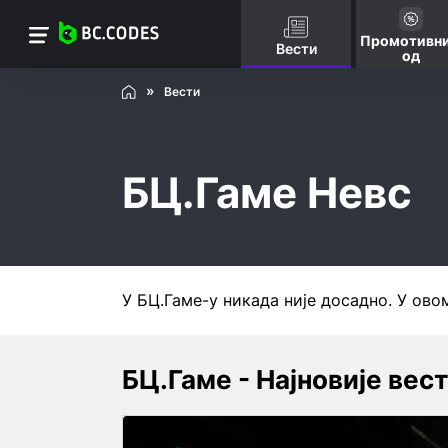
Промотивни
Вести
од
Вести
БЦ.Гаме Невс
У БЦ.Гаме-у никада није досадно. У ово
БЦ.Гаме - Најновије вес