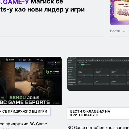
Магиск се
.GAME-У
s-у као нови лидер у игри
Вести
У СЕ ПРИДРУЖИО БЦ ИГРИ
ВЕСТИ О КЛАЂЕЊУ НА
КРИПТОВАЛУТЕ
 се придружио BC Game
BC Game потврђен као званич