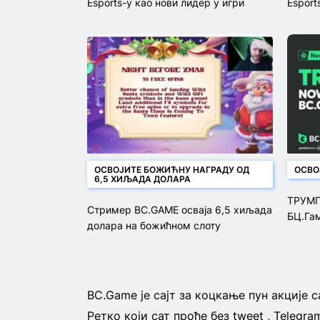
Esports-у као нови лидер у игри
Esport
ОСВОЈИТЕ БОЖИЋНУ НАГРАДУ ОД
ОСВО
6,5 ХИЉАДА ДОЛАРА
ТРУМП
Стример BC.GAME осваја 6,5 хиљада
БЦ.Га
долара на божићном слоту
BC.Game је сајт за коцкање пун акције 
Ретко који сат прође без tweet , Teleg