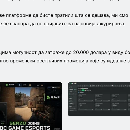
е платформе да бисте пратили шта се дешава, ми смо у
 без напора да се пријавите за најновија ажурирања.
цима могућност да затраже до 20.000 долара у виду бо
тво временски осетљивих промоција које су идеалне 