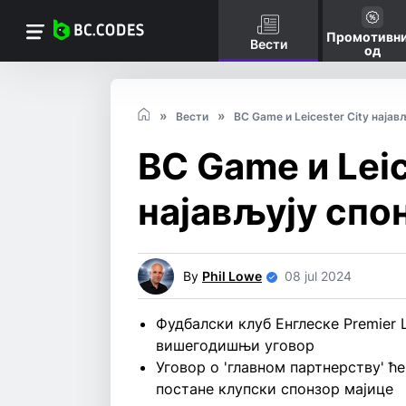
Промотивни
Вести
од
Вести
BC Game и Leicester City најав
BC Game и Leic
најављују спо
By
Phil Lowe
08 jul 2024
Фудбалски клуб Енглеске Premier L
вишегодишњи уговор
Уговор о 'главном партнерству' ћ
постане клупски спонзор мајице