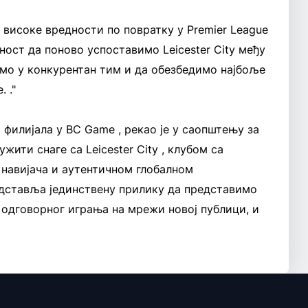
високе вредности по повратку у Premier League
чност да поново успоставимо Leicester City међу
емо у конкурентан тим и да обезбедимо најбоље
 ."
 филијала у BC Game , рекао је у саопштењу за
жити снаге са Leicester City , клубом са
 навијача и аутентичном глобалном
дставља јединствену прилику да представимо
 одговорног играња на мрежи новој публици, и