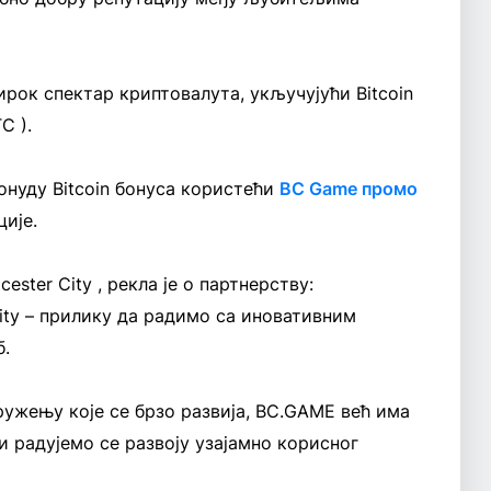
рок спектар криптовалута, укључујући Bitcoin
C ).
онуду Bitcoin бонуса користећи
BC Game промо
ије.
ester City , рекла је о партнерству:
ity – прилику да радимо са иновативним
б.
ружењу које се брзо развија, BC.GAME већ има
и радујемо се развоју узајамно корисног