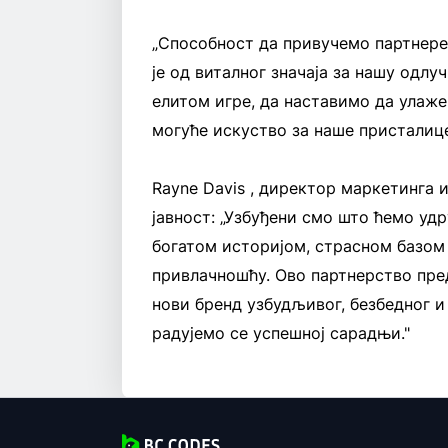
„Способност да привучемо партнере 
је од виталног значаја за нашу одлу
елитом игре, да наставимо да улаж
могуће искуство за наше присталице.
Rayne Davis , директор маркетинга и
јавност: „Узбуђени смо што ћемо удру
богатом историјом, страсном базом
привлачношћу. Ово партнерство пре
нови бренд узбудљивог, безбедног и
радујемо се успешној сарадњи."