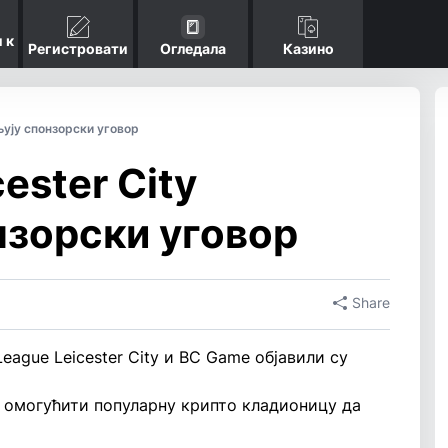
 к
Регистровати
Огледала
Казино
љују спонзорски уговор
ester City
нзорски уговор
Share
eague Leicester City и BC Game објавили су
е омогућити популарну крипто кладионицу да