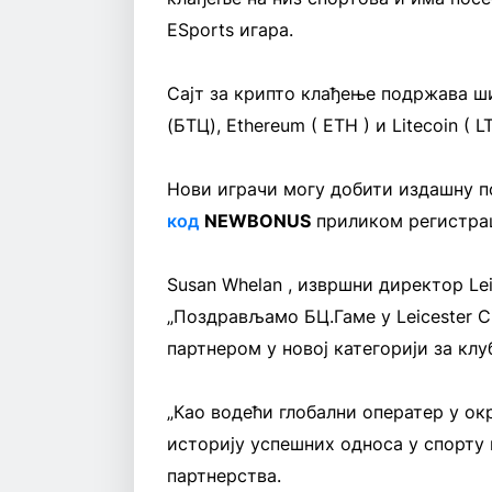
ESports игара.
Сајт за крипто клађење подржава ши
(БТЦ), Ethereum ( ETH ) и Litecoin ( LT
Нови играчи могу добити издашну п
код
NEWBONUS
приликом регистрац
Susan Whelan , извршни директор Leic
„Поздрављамо БЦ.Гаме у Leicester C
партнером у новој категорији за клу
„Као водећи глобални оператер у ок
историју успешних односа у спорту 
партнерства.