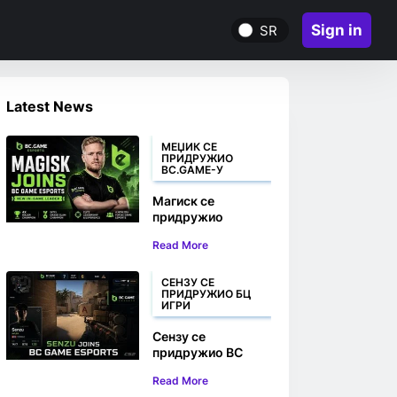
Sign in
SR
Latest News
МЕЏИК СЕ
ПРИДРУЖИО
BC.GAME-У
Магиск се
придружио
BC.GAME Esports-
Read More
у као нови лидер у
игри
СЕНЗУ СЕ
ПРИДРУЖИО БЦ
ИГРИ
Сензу се
придружио BC
Game Esports CS2
Read More
тиму