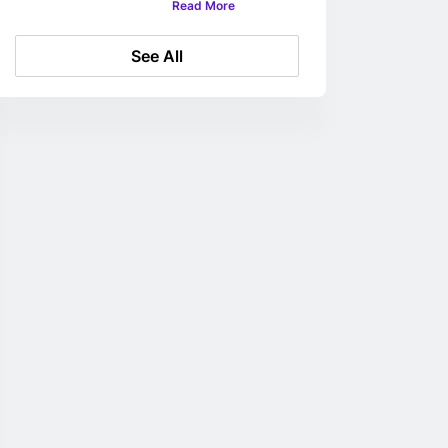
Read More
божићном слоту
See All