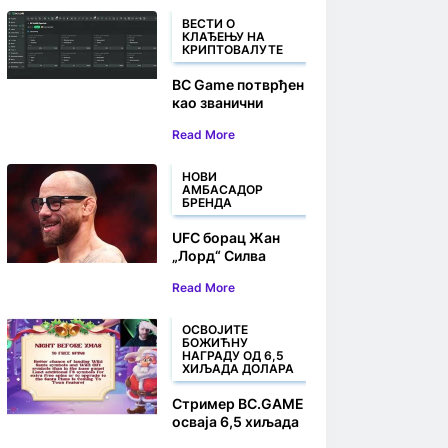
ВЕСТИ О
КЛАЂЕЊУ НА
КРИПТОВАЛУТЕ
BC Game потврђен
као званични
партнер за Crypto
Read More
Fight Night 2025
НОВИ
АМБАСАДОР
БРЕНДА
UFC борац Жан
„Лорд“ Силва
придружио се
Read More
BC.GAME-у као
амбасадор бренда
ОСВОЈИТЕ
БОЖИЋНУ
НАГРАДУ ОД 6,5
ХИЉАДА ДОЛАРА
Стример BC.GAME
осваја 6,5 хиљада
долара на