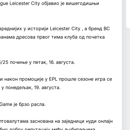
gue Leicester City објавио је вишегодишњи
реднијих у историји Leicester City , а бренд BC
ранама дресова првог тима клуба од почетка
/25 почиње у петак, 16. августа.
ни након промоције у EPL прошле сезоне игра се
у понедељак, 19. августа.
Game је брзо расла.
товалутама заснована на заједници нуди онлајн
ебно добру репутацију међу љубитељима