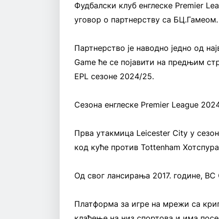
Фудбалски клуб енглеске Premier Lea
уговор о партнерству са БЦ.Гамеом.
Партнерство је наводно једно од најв
Game ће се појавити на предњим ст
EPL сезоне 2024/25.
Сезона енглеске Premier League 2024
Прва утакмица Leicester City у сезо
код куће против Tottenham Хотспура 
Од свог лансирања 2017. године, BC 
Платформа за игре на мрежи са крип
клађење на низ спортова и има пос