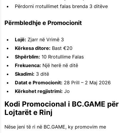
Përdorni rrotullimet falas brenda 3 ditëve
Përmbledhje e Promocionit
Lojë:
Zjarr në Vrimë 3
Kërkesa ditore:
Bast €20
Shpërblim:
10 Rrotullime Falas
Frekuenca:
Një herë në ditë
Skadimi:
3 ditë
Datat e Promocionit:
28 Prill – 2 Maj 2026
Kërkohet regjistrimi:
Jo
Kodi Promocional i BC.GAME për
Lojtarët e Rinj
Nëse jeni të ri në BC.GAME, ky promovim me