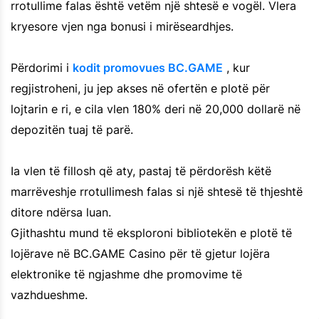
rrotullime falas është vetëm një shtesë e vogël. Vlera
kryesore vjen nga bonusi i mirëseardhjes.
Përdorimi i
kodit promovues BC.GAME
, kur
regjistroheni, ju jep akses në ofertën e plotë për
lojtarin e ri, e cila vlen 180% deri në 20,000 dollarë në
depozitën tuaj të parë.
Ia vlen të fillosh që aty, pastaj të përdorësh këtë
marrëveshje rrotullimesh falas si një shtesë të thjeshtë
ditore ndërsa luan.
Gjithashtu mund të eksploroni bibliotekën e plotë të
lojërave në BC.GAME Casino për të gjetur lojëra
elektronike të ngjashme dhe promovime të
vazhdueshme.