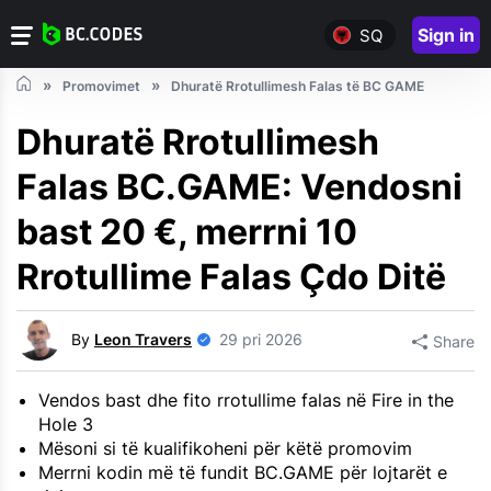
Sign in
SQ
Promovimet
Dhuratë Rrotullimesh Falas të BC GAME
Dhuratë Rrotullimesh
Falas BC.GAME: Vendosni
bast 20 €, merrni 10
Rrotullime Falas Çdo Ditë
By
Leon Travers
29 pri 2026
Share
Vendos bast dhe fito rrotullime falas në Fire in the
Hole 3
Mësoni si të kualifikoheni për këtë promovim
Merrni kodin më të fundit BC.GAME për lojtarët e