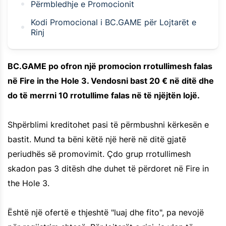
Përmbledhje e Promocionit
Kodi Promocional i BC.GAME për Lojtarët e
Rinj
BC.GAME po ofron një promocion rrotullimesh falas
në Fire in the Hole 3. Vendosni bast 20 € në ditë dhe
do të merrni 10 rrotullime falas në të njëjtën lojë.
Shpërblimi kreditohet pasi të përmbushni kërkesën e
bastit. Mund ta bëni këtë një herë në ditë gjatë
periudhës së promovimit. Çdo grup rrotullimesh
skadon pas 3 ditësh dhe duhet të përdoret në Fire in
the Hole 3.
Është një ofertë e thjeshtë "luaj dhe fito", pa nevojë