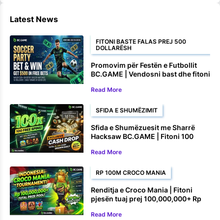
Latest News
FITONI BASTE FALAS PREJ 500
DOLLARËSH
Promovim për Festën e Futbollit
BC.GAME | Vendosni bast dhe fitoni
deri në 500 dollarë në baste falas
Read More
SFIDA E SHUMËZIMIT
Sfida e Shumëzuesit me Sharrë
Hacksaw BC.GAME | Fitoni 100
Rrotullime Falas dhe Çmime në
Read More
Para
RP 100M CROCO MANIA
Renditja e Croco Mania | Fitoni
pjesën tuaj prej 100,000,000+ Rp
Read More