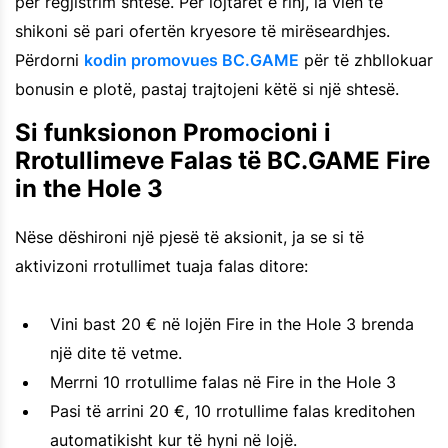
për regjistrim shtesë. Për lojtarët e rinj, ia vlen të
shikoni së pari ofertën kryesore të mirëseardhjes.
Përdorni
kodin promovues BC.GAME
për të zhbllokuar
bonusin e plotë, pastaj trajtojeni këtë si një shtesë.
Si funksionon Promocioni i
Rrotullimeve Falas të BC.GAME Fire
in the Hole 3
Nëse dëshironi një pjesë të aksionit, ja se si të
aktivizoni rrotullimet tuaja falas ditore:
Vini bast 20 € në lojën Fire in the Hole 3 brenda
një dite të vetme.
Merrni 10 rrotullime falas në Fire in the Hole 3
Pasi të arrini 20 €, 10 rrotullime falas kreditohen
automatikisht kur të hyni në lojë.