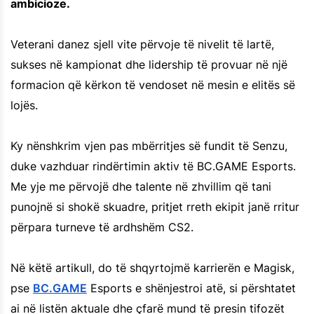
ambicioze.
Veterani danez sjell vite përvoje të nivelit të lartë,
sukses në kampionat dhe lidership të provuar në një
formacion që kërkon të vendoset në mesin e elitës së
lojës.
Ky nënshkrim vjen pas mbërritjes së fundit të Senzu,
duke vazhduar rindërtimin aktiv të BC.GAME Esports.
Me yje me përvojë dhe talente në zhvillim që tani
punojnë si shokë skuadre, pritjet rreth ekipit janë rritur
përpara turneve të ardhshëm CS2.
Në këtë artikull, do të shqyrtojmë karrierën e Magisk,
pse
BC.GAME
Esports e shënjestroi atë, si përshtatet
ai në listën aktuale dhe çfarë mund të presin tifozët