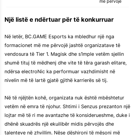
me përvojë
Një listë e ndërtuar për të konkurruar
Në letër, BC.GAME Esports ka mbledhur një nga
formacionet më me përvojë jashtë organizatave të
vendosura të Tier 1. Magisk dhe s1mple vetëm sjellin
shumë tituj të mëdhenj dhe vite të tëra garash elitare,
ndërsa electroNic ka performuar vazhdimisht në
nivelin më të lartë gjatë gjithë karrierës së tij.
Në të njëjtën kohë, organizata nuk është mbështetur
vetëm në emra të njohur. Shtimi i Senzus prezanton një
lojtar më të ri me avantazhe të konsiderueshme, duke i
dhënë skuadrës një ekuilibër midis përvojës dhe
talenteve në zhvillim. Nëse dëshironi të mësoni më