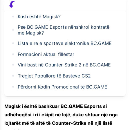
Kush është Magisk?
Pse BC.GAME Esports nënshkroi kontratë
me Magisk?
Lista e re e sporteve elektronike BC.GAME
Formacioni aktual fillestar
Vini bast në Counter-Strike 2 në BC.GAME
Tregjet Popullore të Basteve CS2
Përdorni Kodin Promocional të BC.GAME
Magisk i është bashkuar BC.GAME Esports si
udhëheqësi i ri i ekipit në lojë, duke shtuar një nga
lojtarët më të aftë të Counter-Strike në një listë