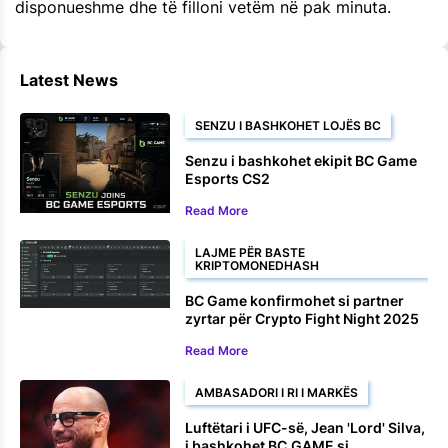
disponueshme dhe të filloni vetëm në pak minuta.
Latest News
SENZU I BASHKOHET LOJËS BC
Senzu i bashkohet ekipit BC Game
Esports CS2
Read More
LAJME PËR BASTE
KRIPTOMONEDHASH
BC Game konfirmohet si partner
zyrtar për Crypto Fight Night 2025
Read More
AMBASADORI I RI I MARKËS
Luftëtari i UFC-së, Jean 'Lord' Silva,
i bashkohet BC.GAME si