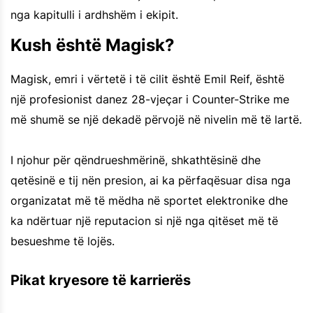
nga kapitulli i ardhshëm i ekipit.
Kush është Magisk?
Magisk, emri i vërtetë i të cilit është Emil Reif, është
një profesionist danez 28-vjeçar i Counter-Strike me
më shumë se një dekadë përvojë në nivelin më të lartë.
I njohur për qëndrueshmërinë, shkathtësinë dhe
qetësinë e tij nën presion, ai ka përfaqësuar disa nga
organizatat më të mëdha në sportet elektronike dhe
ka ndërtuar një reputacion si një nga qitëset më të
besueshme të lojës.
Pikat kryesore të karrierës