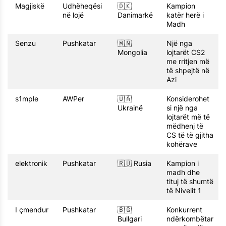
Magjiskë
Udhëheqësi
🇩🇰
Kampion
në lojë
Danimarkë
katër herë i
Madh
Senzu
Pushkatar
🇲🇳
Një nga
Mongolia
lojtarët CS2
me rritjen më
të shpejtë në
Azi
s1mple
AWPer
🇺🇦
Konsiderohet
Ukrainë
si një nga
lojtarët më të
mëdhenj të
CS të të gjitha
kohërave
elektronik
Pushkatar
🇷🇺 Rusia
Kampion i
madh dhe
tituj të shumtë
të Nivelit 1
I çmendur
Pushkatar
🇧🇬
Konkurrent
Bullgari
ndërkombëtar