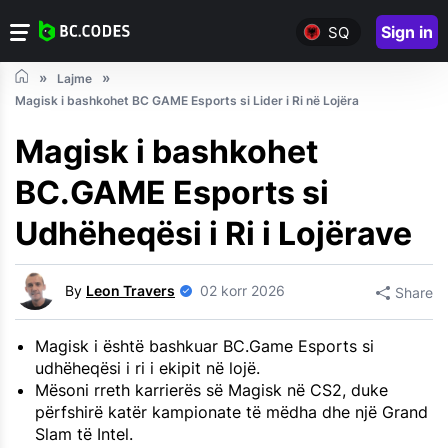
Sign in
SQ
Lajme
Magisk i bashkohet BC GAME Esports si Lider i Ri në Lojëra
Magisk i bashkohet
BC.GAME Esports si
Udhëheqësi i Ri i Lojërave
By
Leon Travers
02 korr 2026
Share
Magisk i është bashkuar BC.Game Esports si
udhëheqësi i ri i ekipit në lojë.
Mësoni rreth karrierës së Magisk në CS2, duke
përfshirë katër kampionate të mëdha dhe një Grand
Slam të Intel.