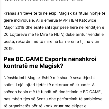
Krahas arritjeve të tij në ekip, Magisk ka fituar njohje të
gjerë individuale. Ai u emërua MVP i IEM Katowice
Major 2019 dhe është shfaqur pesë herë në renditjen e
20 Lojtarëve më të Mirë të HLTV, duke arritur vendin e
pestë, rekordin më të mirë në karrierën e tij, në vitin
2019.
Pse BC.GAME Esports nënshkroi
kontratë me Magisk?
Nënshkrimi i Magisk është më shumë sesa thjesht
shtimi i një lojtari tjetër të dekoruar në skuadër. Ai
shënon hapin më të fundit në rindërtimin e BC.GAME,
pas mbërritjes së Senzu dhe përforcimit të ambicieve
të organizatës për të konkurruar me ekipet e