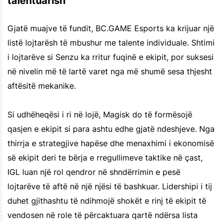
talentuarish
Gjatë muajve të fundit, BC.GAME Esports ka krijuar një
listë lojtarësh të mbushur me talente individuale. Shtimi
i lojtarëve si Senzu ka rritur fuqinë e ekipit, por suksesi
në nivelin më të lartë varet nga më shumë sesa thjesht
aftësitë mekanike.
Si udhëheqësi i ri në lojë, Magisk do të formësojë
qasjen e ekipit si para ashtu edhe gjatë ndeshjeve. Nga
thirrja e strategjive hapëse dhe menaxhimi i ekonomisë
së ekipit deri te bërja e rregullimeve taktike në çast,
IGL luan një rol qendror në shndërrimin e pesë
lojtarëve të aftë në një njësi të bashkuar. Lidershipi i tij
duhet gjithashtu të ndihmojë shokët e rinj të ekipit të
vendosen në role të përcaktuara qartë ndërsa lista