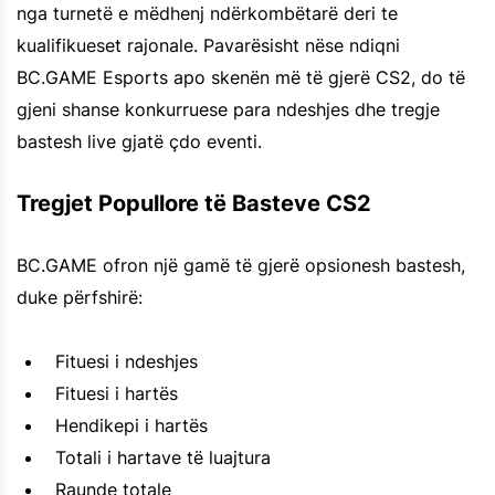
nga turnetë e mëdhenj ndërkombëtarë deri te
kualifikueset rajonale. Pavarësisht nëse ndiqni
BC.GAME Esports apo skenën më të gjerë CS2, do të
gjeni shanse konkurruese para ndeshjes dhe tregje
bastesh live gjatë çdo eventi.
Tregjet Popullore të Basteve CS2
BC.GAME ofron një gamë të gjerë opsionesh bastesh,
duke përfshirë:
Fituesi i ndeshjes
Fituesi i hartës
Hendikepi i hartës
Totali i hartave të luajtura
Raunde totale