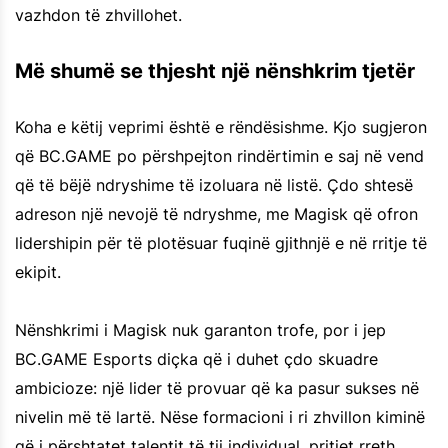
vazhdon të zhvillohet.
Më shumë se thjesht një nënshkrim tjetër
Koha e këtij veprimi është e rëndësishme. Kjo sugjeron
që BC.GAME po përshpejton rindërtimin e saj në vend
që të bëjë ndryshime të izoluara në listë. Çdo shtesë
adreson një nevojë të ndryshme, me Magisk që ofron
lidershipin për të plotësuar fuqinë gjithnjë e në rritje të
ekipit.
Nënshkrimi i Magisk nuk garanton trofe, por i jep
BC.GAME Esports diçka që i duhet çdo skuadre
ambicioze: një lider të provuar që ka pasur sukses në
nivelin më të lartë. Nëse formacioni i ri zhvillon kiminë
që i përshtatet talentit të tij individual, pritjet rreth