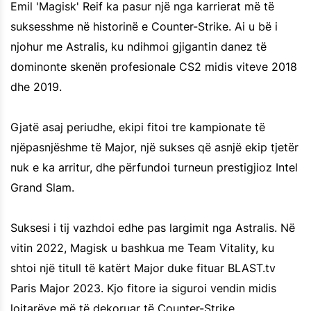
Emil 'Magisk' Reif ka pasur një nga karrierat më të
suksesshme në historinë e Counter-Strike. Ai u bë i
njohur me Astralis, ku ndihmoi gjigantin danez të
dominonte skenën profesionale CS2 midis viteve 2018
dhe 2019.
Gjatë asaj periudhe, ekipi fitoi tre kampionate të
njëpasnjëshme të Major, një sukses që asnjë ekip tjetër
nuk e ka arritur, dhe përfundoi turneun prestigjioz Intel
Grand Slam.
Suksesi i tij vazhdoi edhe pas largimit nga Astralis. Në
vitin 2022, Magisk u bashkua me Team Vitality, ku
shtoi një titull të katërt Major duke fituar BLAST.tv
Paris Major 2023. Kjo fitore ia siguroi vendin midis
lojtarëve më të dekoruar të Counter-Strike.