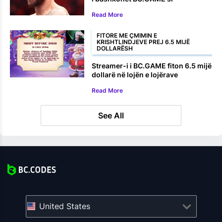
ambasador i markës
Read More
FITORE ME ÇMIMIN E
KRISHTLINDJEVE PREJ 6.5 MIJË
DOLLARËSH
Streamer-i i BC.GAME fiton 6.5 mijë
dollarë në lojën e lojërave
elektronike të Krishtlindjeve
Read More
See All
United States