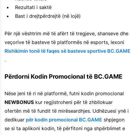
Rezultati i saktë
Bast i drejtpërdrejtë (në lojë)
Për një vështrim më të afërt të tregjeve, shanseve dhe
veçorive të basteve të platformës në esports, lexoni
Rishikimin tonë të faqes së basteve sportive BC.GAME
.
Përdorni Kodin Promocional të BC.GAME
Nëse jeni të ri në platformë, futni kodin promocional
NEWBONUS
kur regjistroheni për të zhbllokuar
ofertën më të fundit të mirëseardhjes. Udhëzuesi ynë i
dedikuar
për kodin promocional BC.GAME
shpjegon
se si ta aplikoni kodin, të përfitoni nga shpërblimet e