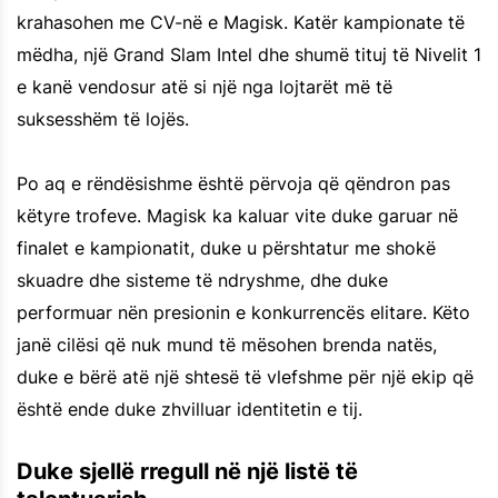
krahasohen me CV-në e Magisk. Katër kampionate të
mëdha, një Grand Slam Intel dhe shumë tituj të Nivelit 1
e kanë vendosur atë si një nga lojtarët më të
suksesshëm të lojës.
Po aq e rëndësishme është përvoja që qëndron pas
këtyre trofeve. Magisk ka kaluar vite duke garuar në
finalet e kampionatit, duke u përshtatur me shokë
skuadre dhe sisteme të ndryshme, dhe duke
performuar nën presionin e konkurrencës elitare. Këto
janë cilësi që nuk mund të mësohen brenda natës,
duke e bërë atë një shtesë të vlefshme për një ekip që
është ende duke zhvilluar identitetin e tij.
Duke sjellë rregull në një listë të