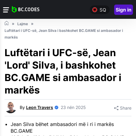
Sign in
SQ
Lajme
Luftëtari i UFC-së, Jean Silva i bashkohet BC.GAME si ambasador i
markës
Luftëtari i UFC-së, Jean
'Lord' Silva, i bashkohet
BC.GAME si ambasador i
markës
By
Leon Travers
23 nën 2025
Share
Jean Silva bëhet ambasadori më i ri i markës
BC.GAME