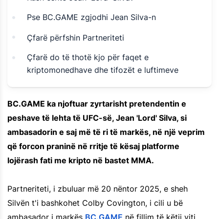
Pse BC.GAME zgjodhi Jean Silva-n
Çfarë përfshin Partneriteti
Çfarë do të thotë kjo për faqet e
kriptomonedhave dhe tifozët e luftimeve
BC.GAME ka njoftuar zyrtarisht pretendentin e
peshave të lehta të UFC-së, Jean 'Lord' Silva, si
ambasadorin e saj më të ri të markës, në një veprim
që forcon praninë në rritje të kësaj platforme
lojërash fati me kripto në bastet MMA.
Partneriteti, i zbuluar më 20 nëntor 2025, e sheh
Silvën t'i bashkohet Colby Covington, i cili u bë
ambasador i markës
BC.GAME
në fillim të këtij viti.