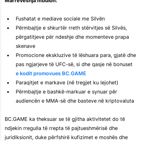
Marrëveshja mbulon:
Fushatat e mediave sociale me Silvën
Përmbajtje e shkurtër rreth stërvitjes së Silvës,
përgatitjeve për ndeshje dhe momenteve prapa
skenave
Promocione ekskluzive të lëshuara para, gjatë dhe
pas ngjarjeve të UFC-së, si dhe qasje në bonuset
e kodit promovues BC.GAME
Paraqitjet e markave (në tregjet ku lejohet)
Përmbajtje e bashkë-markuar e synuar për
audiencën e MMA-së dhe basteve në kriptovaluta
BC.GAME ka theksuar se të gjitha aktivitetet do të
ndjekin rregulla të rrepta të pajtueshmërisë dhe
juridiksionit, duke përfshirë kufizimet e moshës dhe