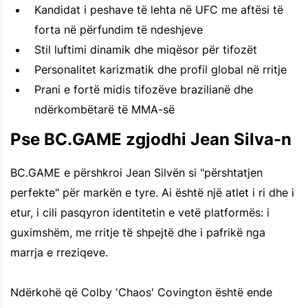
Kandidat i peshave të lehta në UFC me aftësi të
forta në përfundim të ndeshjeve
Stil luftimi dinamik dhe miqësor për tifozët
Personalitet karizmatik dhe profil global në rritje
Prani e fortë midis tifozëve brazilianë dhe
ndërkombëtarë të MMA-së
Pse BC.GAME zgjodhi Jean Silva-n
BC.GAME e përshkroi Jean Silvën si "përshtatjen
perfekte" për markën e tyre. Ai është një atlet i ri dhe i
etur, i cili pasqyron identitetin e vetë platformës: i
guximshëm, me rritje të shpejtë dhe i pafrikë nga
marrja e rreziqeve.
Ndërkohë që Colby 'Chaos' Covington është ende