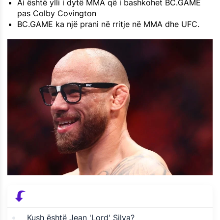
Ai është ylli i dytë MMA që i bashkohet BC.GAME
pas Colby Covington
BC.GAME ka një prani në rritje në MMA dhe UFC.
Kush është Jean 'Lord' Silva?