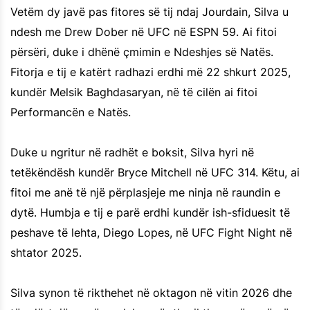
Vetëm dy javë pas fitores së tij ndaj Jourdain, Silva u
ndesh me Drew Dober në UFC në ESPN 59. Ai fitoi
përsëri, duke i dhënë çmimin e Ndeshjes së Natës.
Fitorja e tij e katërt radhazi erdhi më 22 shkurt 2025,
kundër Melsik Baghdasaryan, në të cilën ai fitoi
Performancën e Natës.
Duke u ngritur në radhët e boksit, Silva hyri në
tetëkëndësh kundër Bryce Mitchell në UFC 314. Këtu, ai
fitoi me anë të një përplasjeje me ninja në raundin e
dytë. Humbja e tij e parë erdhi kundër ish-sfiduesit të
peshave të lehta, Diego Lopes, në UFC Fight Night në
shtator 2025.
Silva synon të rikthehet në oktagon në vitin 2026 dhe