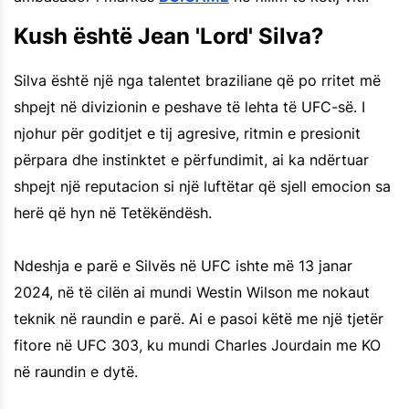
Kush është Jean 'Lord' Silva?
Silva është një nga talentet braziliane që po rritet më
shpejt në divizionin e peshave të lehta të UFC-së. I
njohur për goditjet e tij agresive, ritmin e presionit
përpara dhe instinktet e përfundimit, ai ka ndërtuar
shpejt një reputacion si një luftëtar që sjell emocion sa
herë që hyn në Tetëkëndësh.
Ndeshja e parë e Silvës në UFC ishte më 13 janar
2024, në të cilën ai mundi Westin Wilson me nokaut
teknik në raundin e parë. Ai e pasoi këtë me një tjetër
fitore në UFC 303, ku mundi Charles Jourdain me KO
në raundin e dytë.