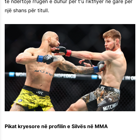
të ndërtojë rrugën e duhur për t'u rikthyer në garë për
një shans për titull.
Pikat kryesore në profilin e Silvës në MMA