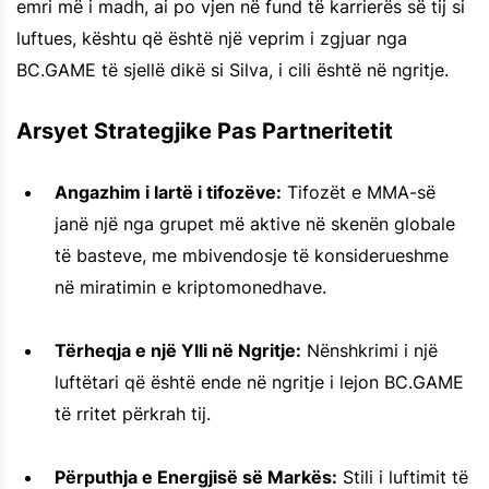
emri më i madh, ai po vjen në fund të karrierës së tij si
luftues, kështu që është një veprim i zgjuar nga
BC.GAME të sjellë dikë si Silva, i cili është në ngritje.
Arsyet Strategjike Pas Partneritetit
Angazhim i lartë i tifozëve:
Tifozët e MMA-së
janë një nga grupet më aktive në skenën globale
të basteve, me mbivendosje të konsiderueshme
në miratimin e kriptomonedhave.
Tërheqja e një Ylli në Ngritje:
Nënshkrimi i një
luftëtari që është ende në ngritje i lejon BC.GAME
të rritet përkrah tij.
Përputhja e Energjisë së Markës:
Stili i luftimit të