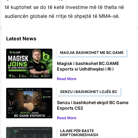
të kuptohet se do të ketë investime më të thella në
audiencën globale në rritje të shpejtë të MMA-së.
Latest News
MAGJIA BASHKOHET ME BC.GAME
Magisk i bashkohet BC.GAME
Esports si Udhëheqësi i Ri i
Lojërave
Read More
SENZU I BASHKOHET LOJËS BC
Senzu i bashkohet ekipit BC Game
Esports CS2
Read More
LAJME PËR BASTE
KRIPTOMONEDHASH