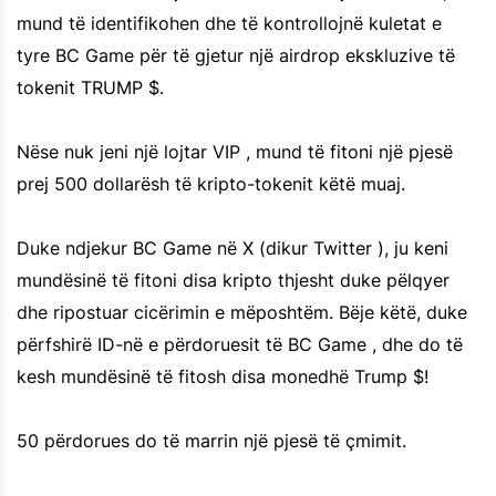
mund të identifikohen dhe të kontrollojnë kuletat e
tyre BC Game për të gjetur një airdrop ekskluzive të
tokenit TRUMP $.
Nëse nuk jeni një lojtar VIP , mund të fitoni një pjesë
prej 500 dollarësh të kripto-tokenit këtë muaj.
Duke ndjekur BC Game në X (dikur Twitter ), ju keni
mundësinë të fitoni disa kripto thjesht duke pëlqyer
dhe ripostuar cicërimin e mëposhtëm. Bëje këtë, duke
përfshirë ID-në e përdoruesit të BC Game , dhe do të
kesh mundësinë të fitosh disa monedhë Trump $!
50 përdorues do të marrin një pjesë të çmimit.