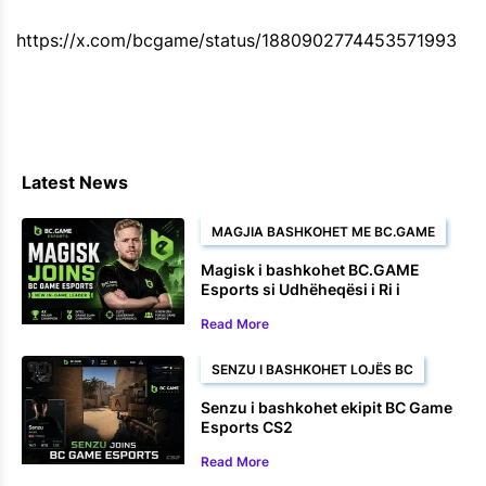
https://x.com/bcgame/status/1880902774453571993
Latest News
MAGJIA BASHKOHET ME BC.GAME
Magisk i bashkohet BC.GAME
Esports si Udhëheqësi i Ri i
Lojërave
Read More
SENZU I BASHKOHET LOJËS BC
Senzu i bashkohet ekipit BC Game
Esports CS2
Read More