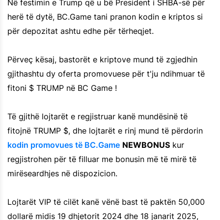
Në festimin e Trump që u bë President i SHBA-së për
herë të dytë, BC.Game tani pranon kodin e kriptos si
për depozitat ashtu edhe për tërheqjet.
Përveç kësaj, bastorët e kriptove mund të zgjedhin
gjithashtu dy oferta promovuese për t'ju ndihmuar të
fitoni $ TRUMP në BC Game !
Të gjithë lojtarët e regjistruar kanë mundësinë të
fitojnë TRUMP $, dhe lojtarët e rinj mund të përdorin
kodin promovues të BC.Game
NEWBONUS
kur
regjistrohen për të filluar me bonusin më të mirë të
mirëseardhjes në dispozicion.
Lojtarët VIP të cilët kanë vënë bast të paktën 50,000
dollarë midis 19 dhjetorit 2024 dhe 18 janarit 2025,