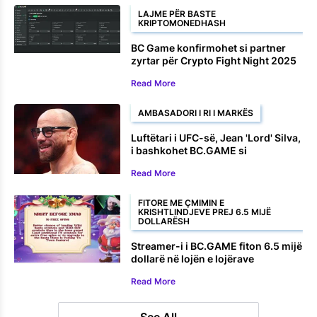
LAJME PËR BASTE
KRIPTOMONEDHASH
BC Game konfirmohet si partner
zyrtar për Crypto Fight Night 2025
Read More
AMBASADORI I RI I MARKËS
Luftëtari i UFC-së, Jean 'Lord' Silva,
i bashkohet BC.GAME si
ambasador i markës
Read More
FITORE ME ÇMIMIN E
KRISHTLINDJEVE PREJ 6.5 MIJË
DOLLARËSH
Streamer-i i BC.GAME fiton 6.5 mijë
dollarë në lojën e lojërave
elektronike të Krishtlindjeve
Read More