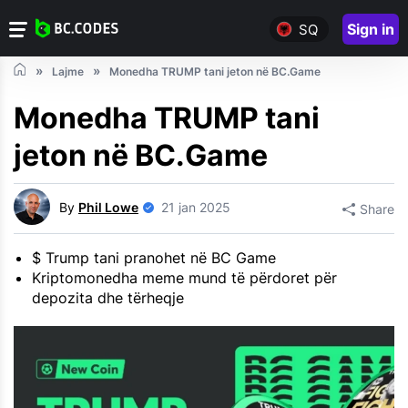
Sign in
SQ
Lajme
Monedha TRUMP tani jeton në BC.Game
Monedha TRUMP tani
jeton në BC.Game
By
Phil Lowe
21 jan 2025
Share
$ Trump tani pranohet në BC Game
Kriptomonedha meme mund të përdoret për
depozita dhe tërheqje