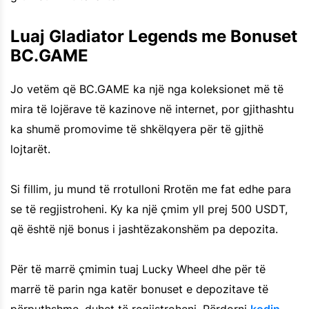
Luaj Gladiator Legends me Bonuset
BC.GAME
Jo vetëm që BC.GAME ka një nga koleksionet më të
mira të lojërave të kazinove në internet, por gjithashtu
ka shumë promovime të shkëlqyera për të gjithë
lojtarët.
Si fillim, ju mund të rrotulloni Rrotën me fat edhe para
se të regjistroheni. Ky ka një çmim yll prej 500 USDT,
që është një bonus i jashtëzakonshëm pa depozita.
Për të marrë çmimin tuaj Lucky Wheel dhe për të
marrë të parin nga katër bonuset e depozitave të
përputhshme, duhet të regjistroheni. Përdorni
kodin