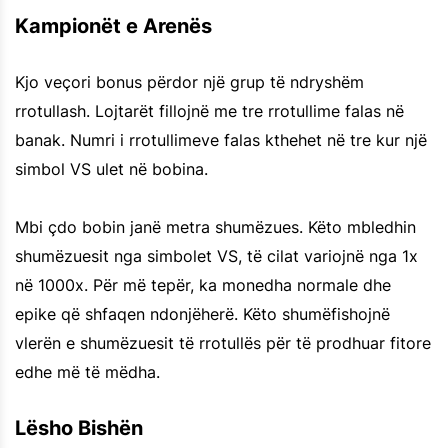
Kampionët e Arenës
Kjo veçori bonus përdor një grup të ndryshëm
rrotullash. Lojtarët fillojnë me tre rrotullime falas në
banak. Numri i rrotullimeve falas kthehet në tre kur një
simbol VS ulet në bobina.
Mbi çdo bobin janë metra shumëzues. Këto mbledhin
shumëzuesit nga simbolet VS, të cilat variojnë nga 1x
në 1000x. Për më tepër, ka monedha normale dhe
epike që shfaqen ndonjëherë. Këto shumëfishojnë
vlerën e shumëzuesit të rrotullës për të prodhuar fitore
edhe më të mëdha.
Lësho Bishën