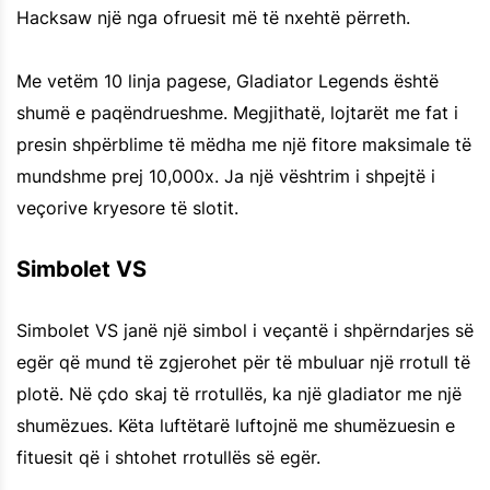
Hacksaw një nga ofruesit më të nxehtë përreth.
Me vetëm 10 linja pagese, Gladiator Legends është
shumë e paqëndrueshme. Megjithatë, lojtarët me fat i
presin shpërblime të mëdha me një fitore maksimale të
mundshme prej 10,000x. Ja një vështrim i shpejtë i
veçorive kryesore të slotit.
Simbolet VS
Simbolet VS janë një simbol i veçantë i shpërndarjes së
egër që mund të zgjerohet për të mbuluar një rrotull të
plotë. Në çdo skaj të rrotullës, ka një gladiator me një
shumëzues. Këta luftëtarë luftojnë me shumëzuesin e
fituesit që i shtohet rrotullës së egër.