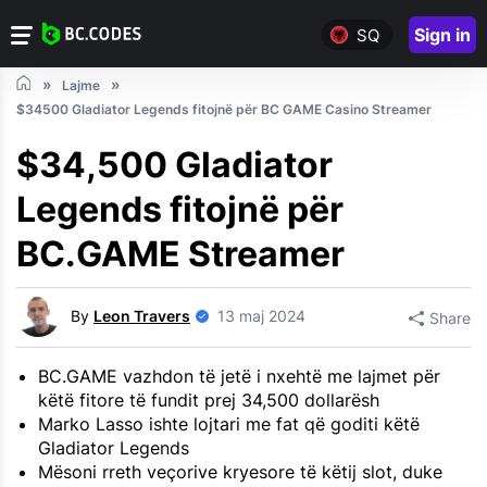
Sign in
SQ
Lajme
$34500 Gladiator Legends fitojnë për BC GAME Casino Streamer
$34,500 Gladiator
Legends fitojnë për
BC.GAME Streamer
By
Leon Travers
13 maj 2024
Share
BC.GAME vazhdon të jetë i nxehtë me lajmet për
këtë fitore të fundit prej 34,500 dollarësh
Marko Lasso ishte lojtari me fat që goditi këtë
Gladiator Legends
Mësoni rreth veçorive kryesore të këtij slot, duke