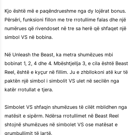
Kjo është më e paqëndrueshme nga dy lojërat bonus.
Përsëri, funksioni fillon me tre rrotullime falas dhe një
numërues që rivendoset në tre sa herë që shfaqet një
simbol VS në bobina.
Në Unleash the Beast, ka metra shumëzues mbi
bobinat 1, 2, 4 dhe 4. Mbështjellja 3, e cila është Beast
Reel, është e kyçur në fillim. Ju e zhbllokoni atë kur të
paktën një simbol i simbolit VS ulet në secilën nga
katër rrotullat e tjera.
Simbolet VS shfaqin shumëzues të cilët mblidhen nga
matësit e sipërm. Ndërsa rrotullimet në Beast Reel
shtojnë shumëzues në simbolet VS ose matësat e
grumbullimit të lartë.