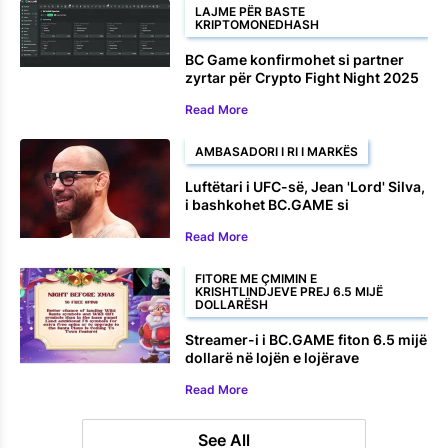
LAJME PËR BASTE
KRIPTOMONEDHASH
BC Game konfirmohet si partner
zyrtar për Crypto Fight Night 2025
Read More
AMBASADORI I RI I MARKËS
Luftëtari i UFC-së, Jean 'Lord' Silva,
i bashkohet BC.GAME si
ambasador i markës
Read More
FITORE ME ÇMIMIN E
KRISHTLINDJEVE PREJ 6.5 MIJË
DOLLARËSH
Streamer-i i BC.GAME fiton 6.5 mijë
dollarë në lojën e lojërave
elektronike të Krishtlindjeve
Read More
See All