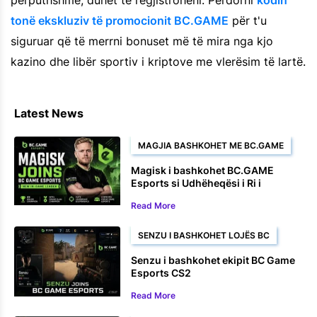
tonë ekskluziv të promocionit BC.GAME
për t'u
siguruar që të merrni bonuset më të mira nga kjo
kazino dhe libër sportiv i kriptove me vlerësim të lartë.
Latest News
MAGJIA BASHKOHET ME BC.GAME
Magisk i bashkohet BC.GAME
Esports si Udhëheqësi i Ri i
Lojërave
Read More
SENZU I BASHKOHET LOJËS BC
Senzu i bashkohet ekipit BC Game
Esports CS2
Read More