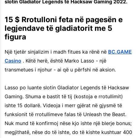
slotin Gladiator Legends të Hacksaw Gaming 2022.
15 $ Rrotulloni feta në pagesën e
legjendave të gladiatorit me 5
figura
Një tjetër sinjalizim i madh fitues ka rënë në
BC.GAME
Casino
. Këtë herë, është Marko Lasso - një
transmetues i njohur - ai që u përfshi në aksion.
Lasso po luante slotin Gladiator Legends të Hacksaw
Gaming. Shuma e bastit të tij (kostoja e rrotullimit)
ishte 15 dollarë. Videoja i merr gjërat në gjysmë të
funksionit të rrotullimeve falas të Unleash the Beast.
Nuk mund të konfirmoj nëse kjo ishte një blerje bonus;
megjithatë, nëse do të ishte, do të kishte kushtuar 400