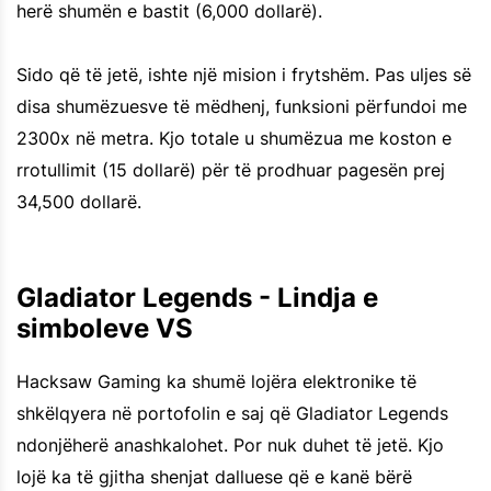
herë shumën e bastit (6,000 dollarë).
Sido që të jetë, ishte një mision i frytshëm. Pas uljes së
disa shumëzuesve të mëdhenj, funksioni përfundoi me
2300x në metra. Kjo totale u shumëzua me koston e
rrotullimit (15 dollarë) për të prodhuar pagesën prej
34,500 dollarë.
Gladiator Legends - Lindja e
simboleve VS
Hacksaw Gaming ka shumë lojëra elektronike të
shkëlqyera në portofolin e saj që Gladiator Legends
ndonjëherë anashkalohet. Por nuk duhet të jetë. Kjo
lojë ka të gjitha shenjat dalluese që e kanë bërë