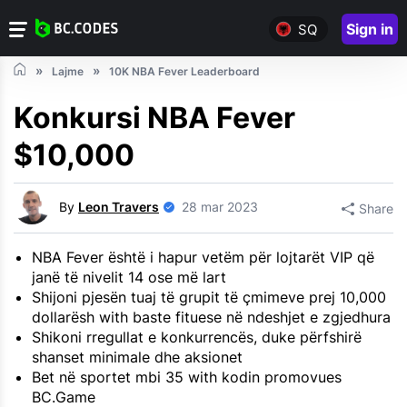
Sign in
SQ
Lajme
10K NBA Fever Leaderboard
Konkursi NBA Fever
$10,000
By
Leon Travers
28 mar 2023
Share
NBA Fever është i hapur vetëm për lojtarët VIP që
janë të nivelit 14 ose më lart
Shijoni pjesën tuaj të grupit të çmimeve prej 10,000
dollarësh with baste fituese në ndeshjet e zgjedhura
Shikoni rregullat e konkurrencës, duke përfshirë
shanset minimale dhe aksionet
Bet në sportet mbi 35 with kodin promovues
BC.Game