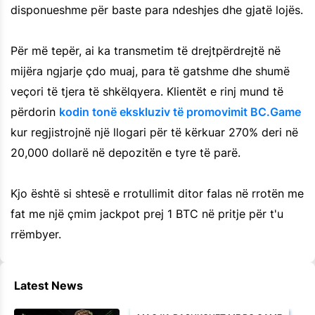
disponueshme për baste para ndeshjes dhe gjatë lojës.
Për më tepër, ai ka transmetim të drejtpërdrejtë në
mijëra ngjarje çdo muaj, para të gatshme dhe shumë
veçori të tjera të shkëlqyera. Klientët e rinj mund të
përdorin
kodin tonë ekskluziv të promovimit BC.Game
kur regjistrojnë një llogari për të kërkuar 270% deri në
20,000 dollarë në depozitën e tyre të parë.
Kjo është si shtesë e rrotullimit ditor falas në rrotën me
fat me një çmim jackpot prej 1 BTC në pritje për t'u
rrëmbyer.
Latest News