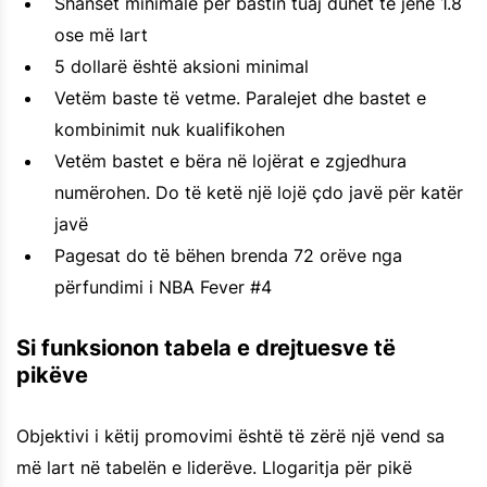
Shanset minimale për bastin tuaj duhet të jenë 1.8
ose më lart
5 dollarë është aksioni minimal
Vetëm baste të vetme. Paralejet dhe bastet e
kombinimit nuk kualifikohen
Vetëm bastet e bëra në lojërat e zgjedhura
numërohen. Do të ketë një lojë çdo javë për katër
javë
Pagesat do të bëhen brenda 72 orëve nga
përfundimi i NBA Fever #4
Si funksionon tabela e drejtuesve të
pikëve
Objektivi i këtij promovimi është të zërë një vend sa
më lart në tabelën e liderëve. Llogaritja për pikë