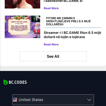
i bashkohet BC.GAME si
ambasador i markës
Read More
FITORE ME ÇMIMIN E
KRISHTLINDJEVE PREJ 6.5 MIJË
DOLLARËSH
Streamer-i i BC.GAME fiton 6.5 mijë
dollarë në lojën e lojërave
elektronike të Krishtlindjeve
Read More
See All
United States