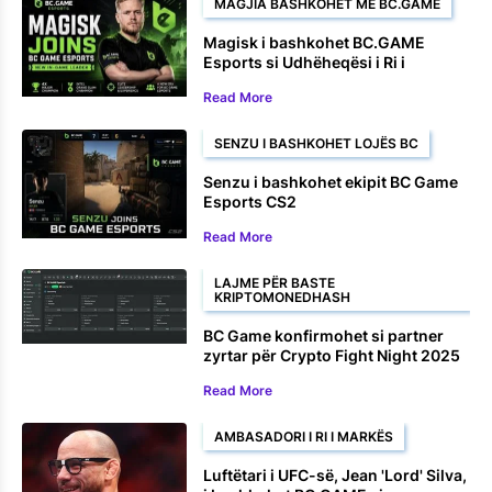
MAGJIA BASHKOHET ME BC.GAME
Magisk i bashkohet BC.GAME
Esports si Udhëheqësi i Ri i
Lojërave
Read More
SENZU I BASHKOHET LOJËS BC
Senzu i bashkohet ekipit BC Game
Esports CS2
Read More
LAJME PËR BASTE
KRIPTOMONEDHASH
BC Game konfirmohet si partner
zyrtar për Crypto Fight Night 2025
Read More
AMBASADORI I RI I MARKËS
Luftëtari i UFC-së, Jean 'Lord' Silva,