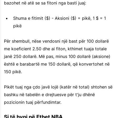
bazohet në atë se sa fitoni nga basti juaj:
Shuma e fitimit ($) - Aksioni ($) = pikë, 1 $ = 1
pikë
Për shembull, nëse vendosni një bast për 100 dollarë
me koeficient 2.50 dhe ai fiton, kthimet tuaja totale
janë 250 dollarë. Më pas, minus 100 dollarë (aksione)
është e barabartë me 150 dollarë, që konvertohet në
150 pikë.
Pikët tuaj nga çdo javë lojë (katër në total) shtohen së
bashku në tabelën e drejtuesve për t'ju dhënë
pozicionin tuaj përfundimtar.
Si të hyni në Ethet NBA