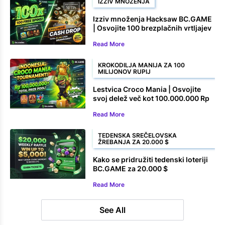
IZZIV MNOŽENJA
Izziv množenja Hacksaw BC.GAME
| Osvojite 100 brezplačnih vrtljajev
in denarne nagrade
Read More
KROKODILJA MANIJA ZA 100
MILIJONOV RUPIJ
Lestvica Croco Mania | Osvojite
svoj delež več kot 100.000.000 Rp
Read More
TEDENSKA SREČELOVSKA
ŽREBANJA ZA 20.000 $
Kako se pridružiti tedenski loteriji
BC.GAME za 20.000 $
Read More
See All