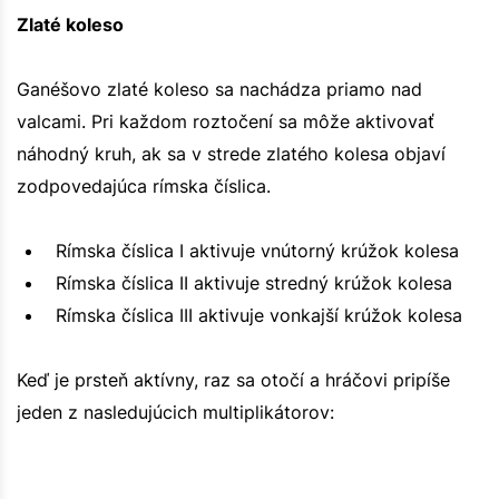
Zlaté koleso
Ganéšovo zlaté koleso sa nachádza priamo nad
valcami. Pri každom roztočení sa môže aktivovať
náhodný kruh, ak sa v strede zlatého kolesa objaví
zodpovedajúca rímska číslica.
Rímska číslica I aktivuje vnútorný krúžok kolesa
Rímska číslica II aktivuje stredný krúžok kolesa
Rímska číslica III aktivuje vonkajší krúžok kolesa
Keď je prsteň aktívny, raz sa otočí a hráčovi pripíše
jeden z nasledujúcich multiplikátorov: