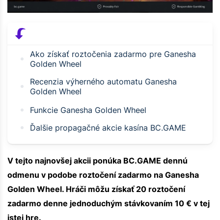
Ako získať roztočenia zadarmo pre Ganesha
Golden Wheel
Recenzia výherného automatu Ganesha
Golden Wheel
Funkcie Ganesha Golden Wheel
Ďalšie propagačné akcie kasína BC.GAME
V tejto najnovšej akcii ponúka BC.GAME dennú
odmenu v podobe roztočení zadarmo na Ganesha
Golden Wheel. Hráči môžu získať 20 roztočení
zadarmo denne jednoduchým stávkovaním 10 € v tej
istej hre.