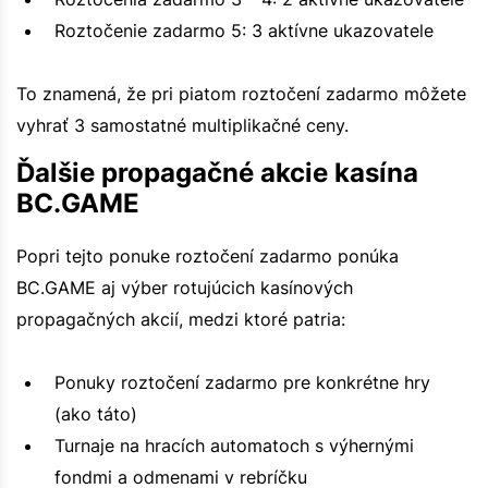
Roztočenie zadarmo 5: 3 aktívne ukazovatele
To znamená, že pri piatom roztočení zadarmo môžete
vyhrať 3 samostatné multiplikačné ceny.
Ďalšie propagačné akcie kasína
BC.GAME
Popri tejto ponuke roztočení zadarmo ponúka
BC.GAME aj výber rotujúcich kasínových
propagačných akcií, medzi ktoré patria:
Ponuky roztočení zadarmo pre konkrétne hry
(ako táto)
Turnaje na hracích automatoch s výhernými
fondmi a odmenami v rebríčku