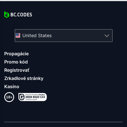
United States
Propagácie
Promo kód
Registrovať
Zrkadlové stránky
Kasíno