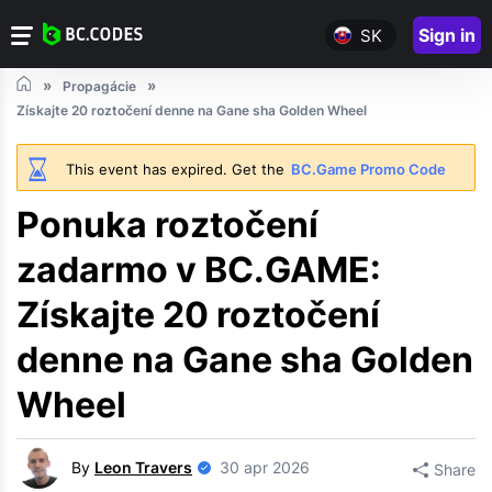
Sign in
SK
Propagácie
Získajte 20 roztočení denne na Gane sha Golden Wheel
This event has expired. Get the
BC.Game Promo Code
Ponuka roztočení
zadarmo v BC.GAME:
Získajte 20 roztočení
denne na Gane sha Golden
Wheel
By
Leon Travers
30 apr 2026
Share