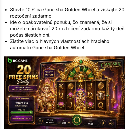
Stavte 10 € na Gane sha Golden Wheel a získajte 20
roztočení zadarmo
Ide o opakovateľnú ponuku, čo znamená, že si
môžete nárokovať 20 roztočení zadarmo každý deň
počas šiestich dní.
Zistite viac o hlavných vlastnostiach hracieho
automatu Gane sha Golden Wheel