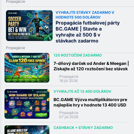
Propagácie
VYHRAJTE STÁVKY ZADARMO V
HODNOTE 500 DOLÁROV
Propagácia futbalovej párty
BC.GAME | Stavte a
vyhrajte až 500 $ v
stávkach zadarmo
Propagácie
120 ROZTOČENÍ ZADARMO
7-dňový darček od Ander & Meegan |
Získajte až 120 roztočení bez stávok
Propagácie
18 júl 2026
VYHRAJTE AŽ 13 400 DOLÁROV
BC.GAME Výzva multiplikátorov pre
najlepšie hry v hodnote 13 400 USD
Propagácie
07 júl 2026
CASHBACK + STÁVKY ZADARMO