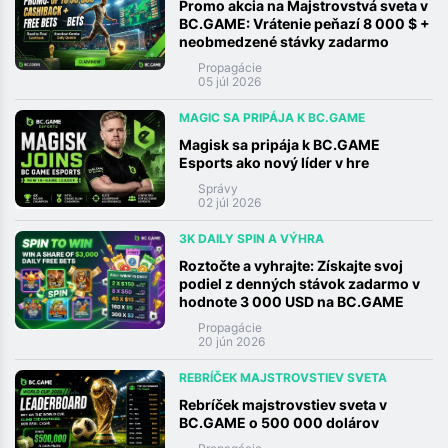
Promo akcia na Majstrovstvá sveta v
BC.GAME: Vrátenie peňazí 8 000 $ +
neobmedzené stávky zadarmo
Propagácie
05 júl 2026
MAGIC SA PRIPÁJA K BC.GAME
Magisk sa pripája k BC.GAME
Esports ako nový líder v hre
Správy
02 júl 2026
3K DAILY SPIN A VÝHRA
Roztočte a vyhrajte: Získajte svoj
podiel z denných stávok zadarmo v
hodnote 3 000 USD na BC.GAME
Propagácie
20 jún 2026
REBRÍČEK MAJSTROVSTIEV SVETA
Rebríček majstrovstiev sveta v
BC.GAME o 500 000 dolárov