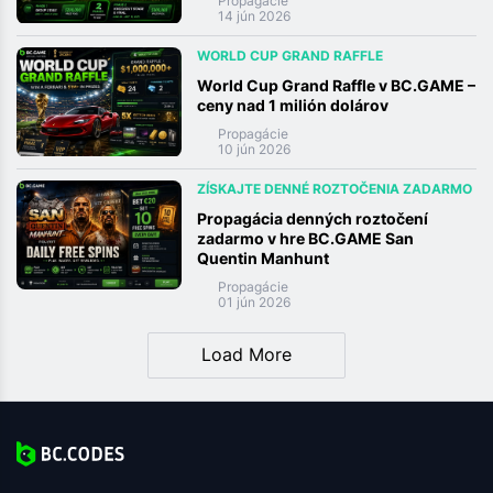
Propagácie
14 jún 2026
WORLD CUP GRAND RAFFLE
World Cup Grand Raffle v BC.GAME –
ceny nad 1 milión dolárov
Propagácie
10 jún 2026
ZÍSKAJTE DENNÉ ROZTOČENIA ZADARMO
Propagácia denných roztočení
zadarmo v hre BC.GAME San
Quentin Manhunt
Propagácie
01 jún 2026
Load More