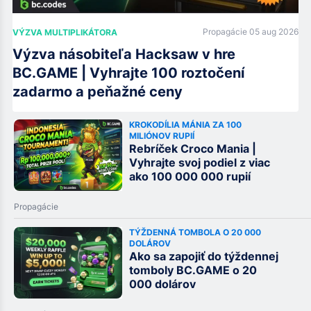
Propagácie
05 aug 2026
VÝZVA MULTIPLIKÁTORA
Výzva násobiteľa Hacksaw v hre
BC.GAME | Vyhrajte 100 roztočení
zadarmo a peňažné ceny
KROKODÍLIA MÁNIA ZA 100
MILIÓNOV RUPIÍ
Rebríček Croco Mania |
Vyhrajte svoj podiel z viac
ako 100 000 000 rupií
Propagácie
TÝŽDENNÁ TOMBOLA O 20 000
DOLÁROV
Ako sa zapojiť do týždennej
tomboly BC.GAME o 20
000 dolárov