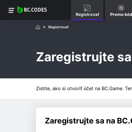
Registrovať
Promo kó
Registrovať
Zaregistrujte s
Zistite, ako si otvoriť účet na BC.Game.
Zaregistrujte sa na B