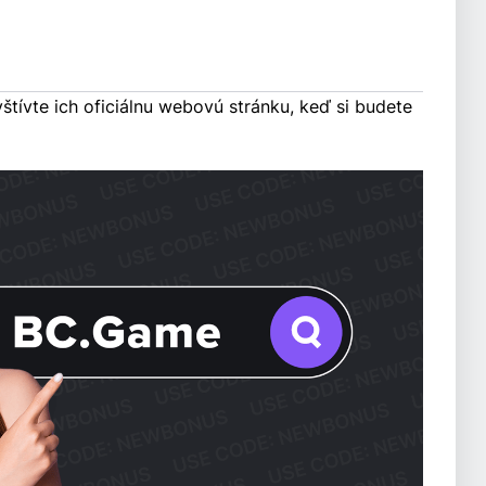
tívte ich oficiálnu webovú stránku, keď si budete