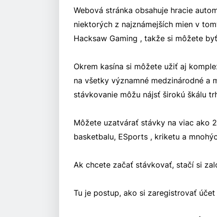
Webová stránka obsahuje hracie automa
niektorých z najznámejších mien v tom
Hacksaw Gaming , takže si môžete byť i
Okrem kasína si môžete užiť aj komple
na všetky významné medzinárodné a mi
stávkovanie môžu nájsť širokú škálu t
Môžete uzatvárať stávky na viac ako 20
basketbalu, ESports , kriketu a mnohýc
Ak chcete začať stávkovať, stačí si zal
Tu je postup, ako si zaregistrovať ú