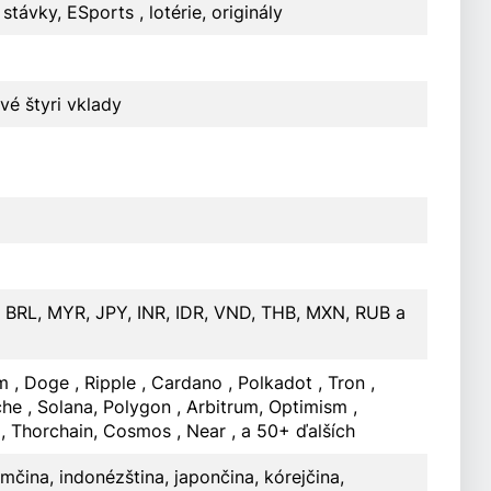
stávky, ESports , lotérie, originály
vé štyri vklady
 BRL, MYR, JPY, INR, IDR, VND, THB, MXN, RUB a
m , Doge , Ripple , Cardano , Polkadot , Tron ,
he , Solana, Polygon , Arbitrum, Optimism ,
, Thorchain, Cosmos , Near , a 50+ ďalších
amčina, indonézština, japončina, kórejčina,