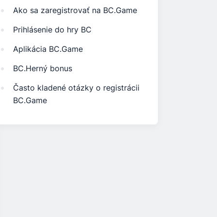
Ako sa zaregistrovať na BC.Game
Prihlásenie do hry BC
Aplikácia BC.Game
BC.Herný bonus
Často kladené otázky o registrácii
BC.Game