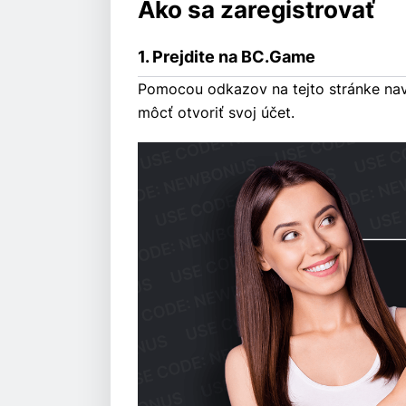
Ako sa zaregistrovať
Prejdite na BC.Game
Pomocou odkazov na tejto stránke navš
môcť otvoriť svoj účet.