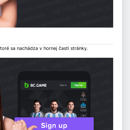
 ktoré sa nachádza v hornej časti stránky.