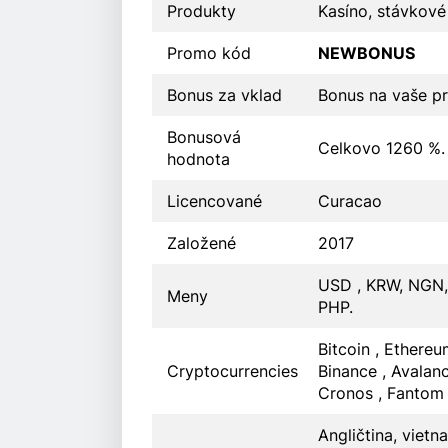
Produkty
Kasíno, stávkové 
Promo kód
NEWBONUS
Bonus za vklad
Bonus na vaše pr
Bonusová
Celkovo 1260 %.
hodnota
Licencované
Curacao
Založené
2017
USD , KRW, NGN,
Meny
PHP.
Bitcoin , Ethereu
Cryptocurrencies
Binance , Avalanc
Cronos , Fantom 
Angličtina, vietn