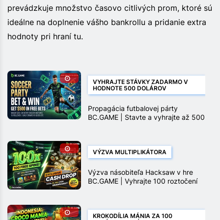
prevádzkuje množstvo časovo citlivých prom, ktoré sú
ideálne na doplnenie vášho bankrollu a pridanie extra
hodnoty pri hraní tu.
VYHRAJTE STÁVKY ZADARMO V
HODNOTE 500 DOLÁROV
Propagácia futbalovej párty
BC.GAME | Stavte a vyhrajte až 500
$ v stávkach zadarmo
VÝZVA MULTIPLIKÁTORA
Výzva násobiteľa Hacksaw v hre
BC.GAME | Vyhrajte 100 roztočení
zadarmo a peňažné ceny
KROKODÍLIA MÁNIA ZA 100