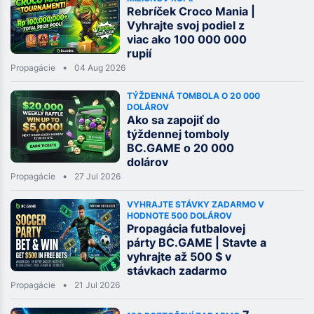
Rebríček Croco Mania |
Vyhrajte svoj podiel z
viac ako 100 000 000
rupií
Propagácie
04 Aug 2026
TÝŽDENNÁ TOMBOLA O 20 000
DOLÁROV
Ako sa zapojiť do
týždennej tomboly
BC.GAME o 20 000
dolárov
Propagácie
27 Jul 2026
VYHRAJTE STÁVKY ZADARMO V
HODNOTE 500 DOLÁROV
Propagácia futbalovej
párty BC.GAME | Stavte a
vyhrajte až 500 $ v
stávkach zadarmo
Propagácie
21 Jul 2026