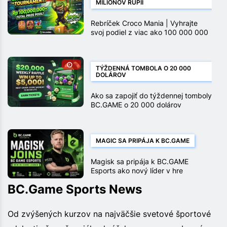
MILIÓNOV RUPIÍ
Rebríček Croco Mania | Vyhrajte
svoj podiel z viac ako 100 000 000
rupií
TÝŽDENNÁ TOMBOLA O 20 000
DOLÁROV
Ako sa zapojiť do týždennej tomboly
BC.GAME o 20 000 dolárov
MAGIC SA PRIPÁJA K BC.GAME
Magisk sa pripája k BC.GAME
Esports ako nový líder v hre
BC.Game Sports News
Od zvýšených kurzov na najväčšie svetové športové