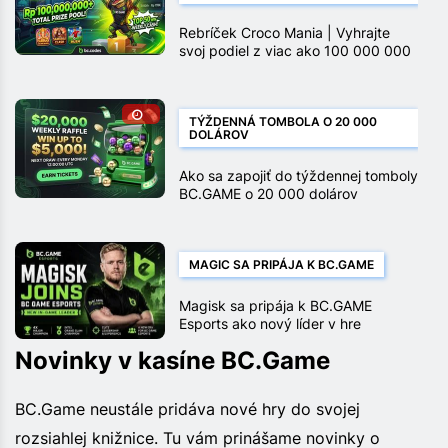
Rebríček Croco Mania | Vyhrajte
svoj podiel z viac ako 100 000 000
rupií
TÝŽDENNÁ TOMBOLA O 20 000
DOLÁROV
Ako sa zapojiť do týždennej tomboly
BC.GAME o 20 000 dolárov
MAGIC SA PRIPÁJA K BC.GAME
Magisk sa pripája k BC.GAME
Esports ako nový líder v hre
Novinky v kasíne BC.Game
BC.Game neustále pridáva nové hry do svojej
rozsiahlej knižnice. Tu vám prinášame novinky o