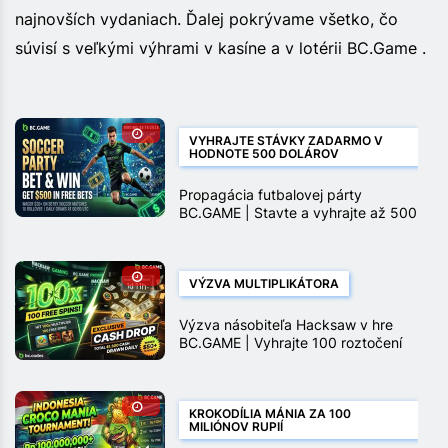
najnovších vydaniach. Ďalej pokrývame všetko, čo
súvisí s veľkými výhrami v kasíne a v lotérii BC.Game .
VYHRAJTE STÁVKY ZADARMO V
HODNOTE 500 DOLÁROV
Propagácia futbalovej párty
BC.GAME | Stavte a vyhrajte až 500
$ v stávkach zadarmo
VÝZVA MULTIPLIKÁTORA
Výzva násobiteľa Hacksaw v hre
BC.GAME | Vyhrajte 100 roztočení
zadarmo a peňažné ceny
KROKODÍLIA MÁNIA ZA 100
MILIÓNOV RUPIÍ