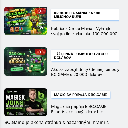
KROKODÍLIA MÁNIA ZA 100
MILIÓNOV RUPIÍ
Rebríček Croco Mania | Vyhrajte
svoj podiel z viac ako 100 000 000
rupií
TÝŽDENNÁ TOMBOLA O 20 000
DOLÁROV
Ako sa zapojiť do týždennej tomboly
BC.GAME o 20 000 dolárov
MAGIC SA PRIPÁJA K BC.GAME
Magisk sa pripája k BC.GAME
Esports ako nový líder v hre
BC.Game je akčná stránka s hazardnými hrami s