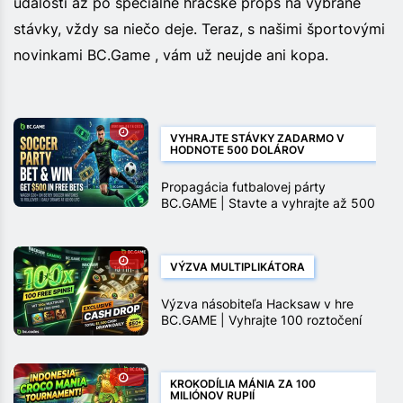
udalosti až po špeciálne hráčske props na vybrané
stávky, vždy sa niečo deje. Teraz, s našimi športovými
novinkami BC.Game , vám už neujde ani kopa.
VYHRAJTE STÁVKY ZADARMO V
HODNOTE 500 DOLÁROV
Propagácia futbalovej párty
BC.GAME | Stavte a vyhrajte až 500
$ v stávkach zadarmo
VÝZVA MULTIPLIKÁTORA
Výzva násobiteľa Hacksaw v hre
BC.GAME | Vyhrajte 100 roztočení
zadarmo a peňažné ceny
KROKODÍLIA MÁNIA ZA 100
MILIÓNOV RUPIÍ