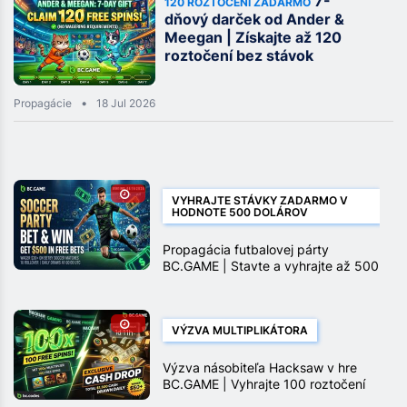
7-
120 ROZTOČENÍ ZADARMO
dňový darček od Ander &
Meegan | Získajte až 120
roztočení bez stávok
Propagácie
18 Jul 2026
VYHRAJTE STÁVKY ZADARMO V
HODNOTE 500 DOLÁROV
Propagácia futbalovej párty
BC.GAME | Stavte a vyhrajte až 500
$ v stávkach zadarmo
VÝZVA MULTIPLIKÁTORA
Výzva násobiteľa Hacksaw v hre
BC.GAME | Vyhrajte 100 roztočení
zadarmo a peňažné ceny