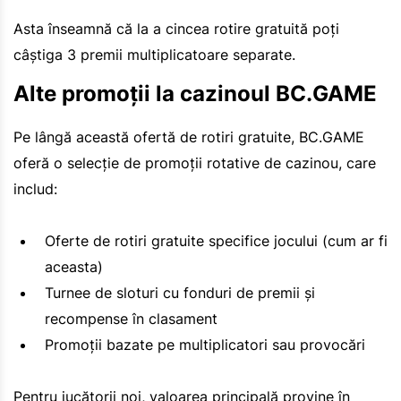
Asta înseamnă că la a cincea rotire gratuită poți
câștiga 3 premii multiplicatoare separate.
Alte promoții la cazinoul BC.GAME
Pe lângă această ofertă de rotiri gratuite, BC.GAME
oferă o selecție de promoții rotative de cazinou, care
includ:
Oferte de rotiri gratuite specifice jocului (cum ar fi
aceasta)
Turnee de sloturi cu fonduri de premii și
recompense în clasament
Promoții bazate pe multiplicatori sau provocări
Pentru jucătorii noi, valoarea principală provine în