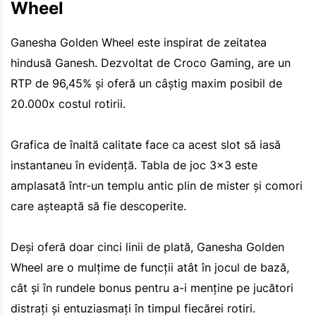
Wheel
Ganesha Golden Wheel este inspirat de zeitatea
hindusă Ganesh. Dezvoltat de Croco Gaming, are un
RTP de 96,45% și oferă un câștig maxim posibil de
20.000x costul rotirii.
Grafica de înaltă calitate face ca acest slot să iasă
instantaneu în evidență. Tabla de joc 3x3 este
amplasată într-un templu antic plin de mister și comori
care așteaptă să fie descoperite.
Deși oferă doar cinci linii de plată, Ganesha Golden
Wheel are o mulțime de funcții atât în jocul de bază,
cât și în rundele bonus pentru a-i menține pe jucători
distrați și entuziasmați în timpul fiecărei rotiri.