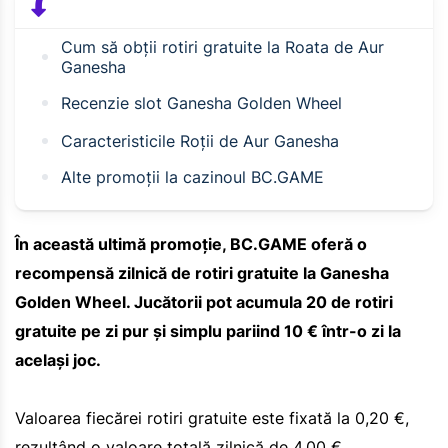
Cum să obții rotiri gratuite la Roata de Aur
Ganesha
Recenzie slot Ganesha Golden Wheel
Caracteristicile Roții de Aur Ganesha
Alte promoții la cazinoul BC.GAME
În această ultimă promoție, BC.GAME oferă o
recompensă zilnică de rotiri gratuite la Ganesha
Golden Wheel. Jucătorii pot acumula 20 de rotiri
gratuite pe zi pur și simplu pariind 10 € într-o zi la
același joc.
Valoarea fiecărei rotiri gratuite este fixată la 0,20 €,
rezultând o valoare totală zilnică de 4,00 €.