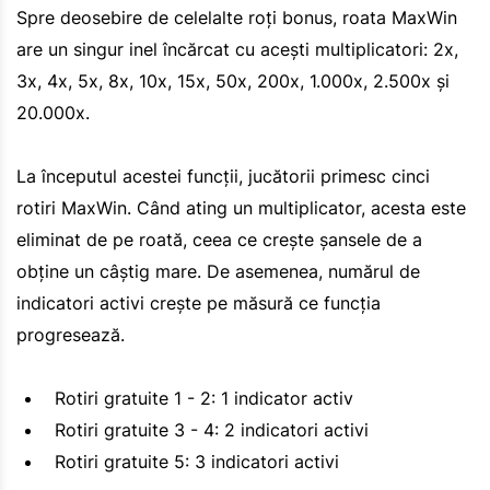
Spre deosebire de celelalte roți bonus, roata MaxWin
are un singur inel încărcat cu acești multiplicatori: 2x,
3x, 4x, 5x, 8x, 10x, 15x, 50x, 200x, 1.000x, 2.500x și
20.000x.
La începutul acestei funcții, jucătorii primesc cinci
rotiri MaxWin. Când ating un multiplicator, acesta este
eliminat de pe roată, ceea ce crește șansele de a
obține un câștig mare. De asemenea, numărul de
indicatori activi crește pe măsură ce funcția
progresează.
Rotiri gratuite 1 - 2: 1 indicator activ
Rotiri gratuite 3 - 4: 2 indicatori activi
Rotiri gratuite 5: 3 indicatori activi