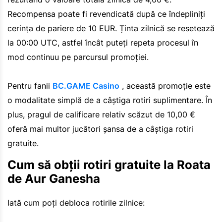
Recompensa poate fi revendicată după ce îndepliniți
cerința de pariere de 10 EUR. Ținta zilnică se resetează
la 00:00 UTC, astfel încât puteți repeta procesul în
mod continuu pe parcursul promoției.
Pentru fanii
BC.GAME Casino
, această promoție este
o modalitate simplă de a câștiga rotiri suplimentare. În
plus, pragul de calificare relativ scăzut de 10,00 €
oferă mai multor jucători șansa de a câștiga rotiri
gratuite.
Cum să obții rotiri gratuite la Roata
de Aur Ganesha
Iată cum poți debloca rotirile zilnice: