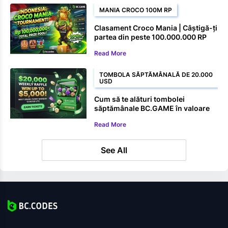
MANIA CROCO 100M RP
Clasament Croco Mania | Câștigă-ți
partea din peste 100.000.000 RP
Read More
TOMBOLA SĂPTĂMÂNALĂ DE 20.000
USD
Cum să te alături tombolei
săptămânale BC.GAME în valoare
de 20.000 USD
Read More
See All