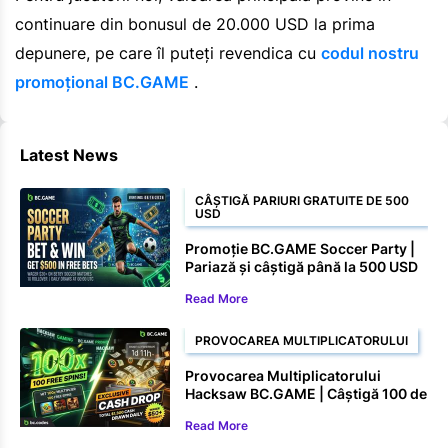
continuare din bonusul de 20.000 USD la prima
depunere, pe care îl puteți revendica cu
codul nostru
promoțional BC.GAME
.
Latest News
CÂȘTIGĂ PARIURI GRATUITE DE 500
USD
Promoție BC.GAME Soccer Party |
Pariază și câștigă până la 500 USD
în pariuri gratuite
Read More
PROVOCAREA MULTIPLICATORULUI
Provocarea Multiplicatorului
Hacksaw BC.GAME | Câștigă 100 de
rotiri gratuite și premii în bani
Read More