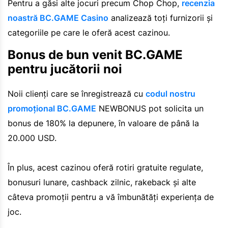
Pentru a găsi alte jocuri precum Chop Chop,
recenzia
noastră BC.GAME Casino
analizează toți furnizorii și
categoriile pe care le oferă acest cazinou.
Bonus de bun venit BC.GAME
pentru jucătorii noi
Noii clienți care se înregistrează cu
codul nostru
promoțional BC.GAME
NEWBONUS pot solicita un
bonus de 180% la depunere, în valoare de până la
20.000 USD.
În plus, acest cazinou oferă rotiri gratuite regulate,
bonusuri lunare, cashback zilnic, rakeback și alte
câteva promoții pentru a vă îmbunătăți experiența de
joc.