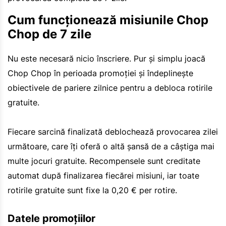
Cum funcționează misiunile Chop
Chop de 7 zile
Nu este necesară nicio înscriere. Pur și simplu joacă
Chop Chop în perioada promoției și îndeplinește
obiectivele de pariere zilnice pentru a debloca rotirile
gratuite.
Fiecare sarcină finalizată deblochează provocarea zilei
următoare, care îți oferă o altă șansă de a câștiga mai
multe jocuri gratuite. Recompensele sunt creditate
automat după finalizarea fiecărei misiuni, iar toate
rotirile gratuite sunt fixe la 0,20 € per rotire.
Datele promoțiilor