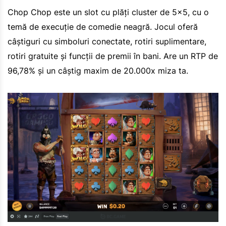
Chop Chop este un slot cu plăți cluster de 5x5, cu o
temă de execuție de comedie neagră. Jocul oferă
câștiguri cu simboluri conectate, rotiri suplimentare,
rotiri gratuite și funcții de premii în bani. Are un RTP de
96,78% și un câștig maxim de 20.000x miza ta.