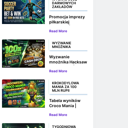
DARMOWYCH
ZAKŁADÓW
Promocja imprezy
piłkarskiej
BC.GAME |
Read More
Obstawiaj i
wygrywaj do 500 $
w darmowych
WYZWANIE
MNOŻNIKA
zakładach
Wyzwanie
mnożnika Hacksaw
w BC.GAME |
Read More
Wygraj 100
darmowych
spinów i nagrody
KROKODYLOWA
MANIA ZA 100
pieniężne
MLN RUPII
Tabela wyników
Croco Mania |
Wygraj swoją
Read More
część z ponad 100
000 000 rupii
TYGODNIOWA