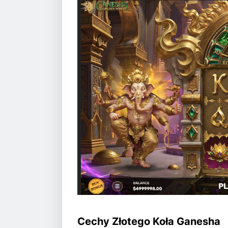
Cechy Złotego Koła Ganesha