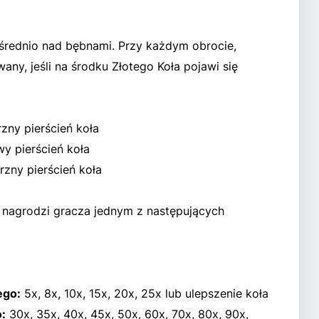
ośrednio nad bębnami. Przy każdym obrocie,
ny, jeśli na środku Złotego Koła pojawi się
zny pierścień koła
y pierścień koła
rzny pierścień koła
 i nagrodzi gracza jednym z następujących
ego:
5x, 8x, 10x, 15x, 20x, 25x lub ulepszenie koła
:
30x, 35x, 40x, 45x, 50x, 60x, 70x, 80x, 90x,