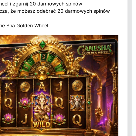
eel i zgarnij 20 darmowych spinów
nacza, że możesz odebrać 20 darmowych spinów
ane Sha Golden Wheel