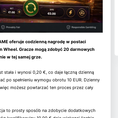
ME oferuje codzienną nagrodę w postaci
n Wheel. Gracze mogą zdobyć 20 darmowych
nie w tej samej grze.
stała i wynosi 0,20 €, co daje łączną dzienną
ać po spełnieniu wymogu obrotu 10 EUR. Dzienny
, więc możesz powtarzać ten proces przez cały
ja to prosty sposób na zdobycie dodatkowych