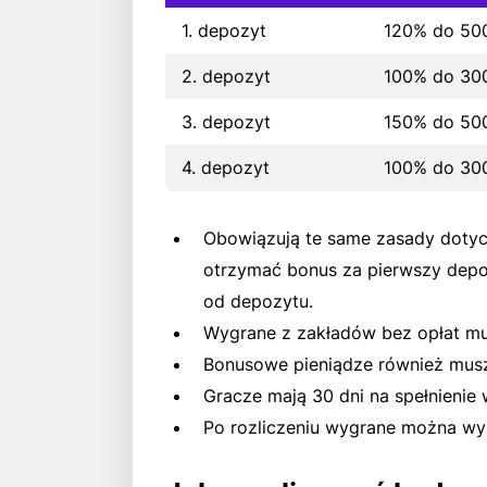
1. depozyt
120% do 50
2. depozyt
100% do 30
3. depozyt
150% do 50
4. depozyt
100% do 30
Obowiązują te same zasady dotyc
otrzymać bonus za pierwszy depo
od depozytu.
Wygrane z zakładów bez opłat mu
Bonusowe pieniądze również musz
Gracze mają 30 dni na spełnieni
Po rozliczeniu wygrane można wyp