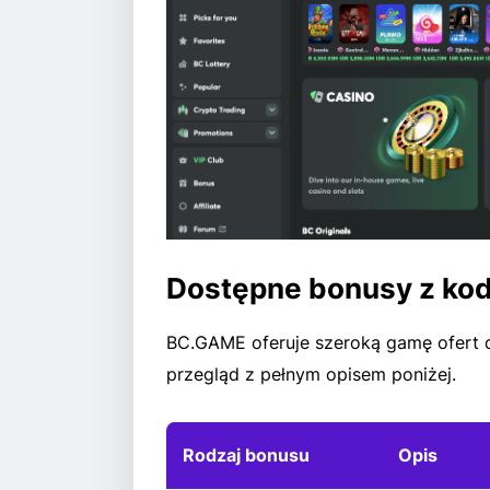
Dostępne bonusy z k
BC.GAME oferuje szeroką gamę ofert d
przegląd z pełnym opisem poniżej.
Rodzaj bonusu
Opis