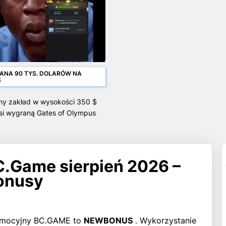
ANA 90 TYS. DOLARÓW NA
S
y zakład w wysokości 350 $
si wygraną Gates of Olympus
 wysokości 90 650,00 $
.Game sierpień 2026 –
onusy
romocyjny BC.GAME to
NEWBONUS
. Wykorzystanie