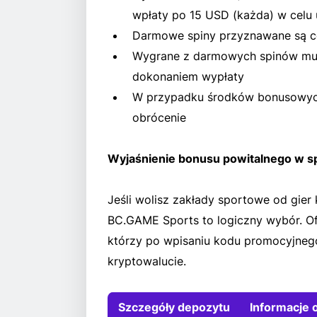
wpłaty po 15 USD (każda) w celu 
Darmowe spiny przyznawane są co
Wygrane z darmowych spinów mus
dokonaniem wypłaty
W przypadku środków bonusowyc
obrócenie
Wyjaśnienie bonusu powitalnego w sp
Jeśli wolisz zakłady sportowe od gie
BC.GAME Sports to logiczny wybór. Ofe
którzy po wpisaniu kodu promocyjneg
kryptowalucie.
Szczegóły depozytu
Informacje 