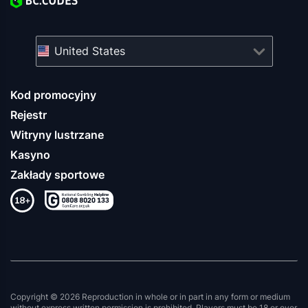
United States
Kod promocyjny
Rejestr
Witryny lustrzane
Kasyno
Zakłady sportowe
Copyright © 2026 Reproduction in whole or in part in any form or medium
without express written permission is prohibited. Players must be 18 or over