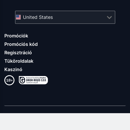
United States
Promóciók
Promóciós kód
Regisztráció
Tüköroldalak
Kaszinó
Copyright © 2026 Reproduction in whole or in part in any form or medium
without express written permission is prohibited. Players must be 18 or over