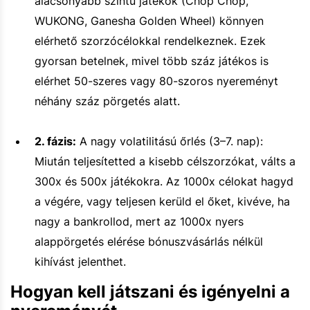
alacsonyabb szintű játékok (Chop Chop,
WUKONG, Ganesha Golden Wheel) könnyen
elérhető szorzócélokkal rendelkeznek. Ezek
gyorsan betelnek, mivel több száz játékos is
elérhet 50-szeres vagy 80-szoros nyereményt
néhány száz pörgetés alatt.
2. fázis:
A nagy volatilitású őrlés (3–7. nap):
Miután teljesítetted a kisebb célszorzókat, válts a
300x és 500x játékokra. Az 1000x célokat hagyd
a végére, vagy teljesen kerüld el őket, kivéve, ha
nagy a bankrollod, mert az 1000x nyers
alappörgetés elérése bónuszvásárlás nélkül
kihívást jelenthet.
Hogyan kell játszani és igényelni a