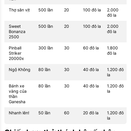
Thợ săn vịt
500 lần
20
100 đô la
2.000
đô la
Sweet
500 lần
20
100 đô la
2.000
Bonanza
đô la
2500
Pinball
300 lần
30
60 đô la
1.800
Striker
đô la
20000x
Ngộ Không
80 lần
30
40 đô la
1.200 đô
la
Bánh xe
80 lần
30
40 đô la
1.200 đô
vàng của
la
thần
Ganesha
Nhanh lên!
50 lần
60
20 đô la
1.200 đô
la