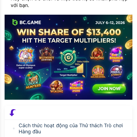
với bạn.
Cách thức hoạt động của Thử thách Trò chơi
Hàng đầu