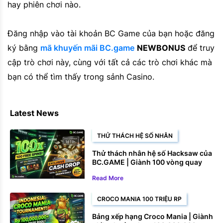
hay phiên chơi nào.
Đăng nhập vào tài khoản BC Game của bạn hoặc đăng
ký bằng
mã khuyến mãi BC.game
NEWBONUS
để truy
cập trò chơi này, cùng với tất cả các trò chơi khác mà
bạn có thể tìm thấy trong sảnh Casino.
Latest News
THỬ THÁCH HỆ SỐ NHÂN
Thử thách nhân hệ số Hacksaw của
BC.GAME | Giành 100 vòng quay
miễn phí và giải thưởng tiền mặt
Read More
CROCO MANIA 100 TRIỆU RP
Bảng xếp hạng Croco Mania | Giành