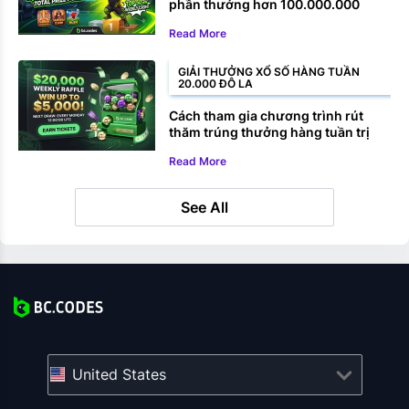
phần thưởng hơn 100.000.000
Rupiah
Read More
GIẢI THƯỞNG XỔ SỐ HÀNG TUẦN
20.000 ĐÔ LA
Cách tham gia chương trình rút
thăm trúng thưởng hàng tuần trị
giá 20.000 đô la của BC.GAME
Read More
See All
United States