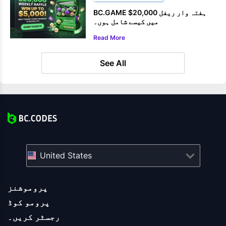
BC.GAME $20,000 ہفتہ وار ریفل
میں کیسے شامل ہوں۔
Read More
See All
United States
پروموشنز
پرومو کوڈ
رجسٹر کریں۔