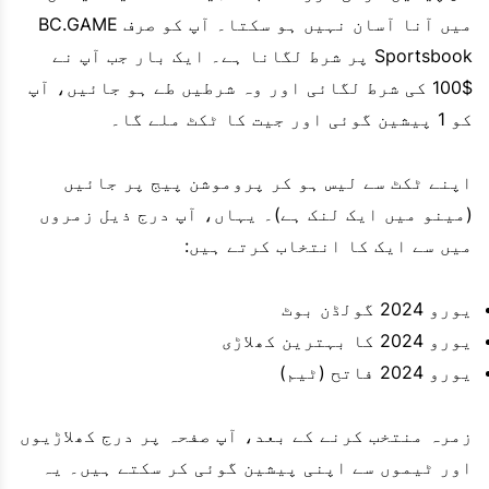
میں آنا آسان نہیں ہو سکتا۔ آپ کو صرف BC.GAME
Sportsbook پر شرط لگانا ہے۔ ایک بار جب آپ نے
$100 کی شرط لگائی اور وہ شرطیں طے ہو جائیں، آپ
کو 1 پیشین گوئی اور جیت کا ٹکٹ ملے گا۔
اپنے ٹکٹ سے لیس ہو کر پروموشن پیج پر جائیں
(مینو میں ایک لنک ہے)۔ یہاں، آپ درج ذیل زمروں
میں سے ایک کا انتخاب کرتے ہیں:
یورو 2024 گولڈن بوٹ
یورو 2024 کا بہترین کھلاڑی
یورو 2024 فاتح (ٹیم)
زمرہ منتخب کرنے کے بعد، آپ صفحہ پر درج کھلاڑیوں
اور ٹیموں سے اپنی پیشین گوئی کر سکتے ہیں۔ یہ