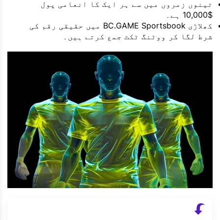
تینوں زمروں میں سے ہر ایک کا انعامی پول
$10,000 ہے۔
کھلاڑی BC.GAME Sportsbook میں حقیقی رقم کی
شرط لگا کر ووٹنگ ٹکٹ جمع کرتے ہیں۔