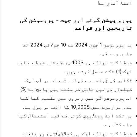
اتنا آسان ہے!
یورو پیشن گوئی اور جیت - پروموشن کی
تاریخیں اور قواعد
یہ پروموشن 1 جون 2024 سے 10 جولائی 2024 تک
جاری رہے گی۔
شرط لگانے والے ہر $100 پر طے شدہ شرط کے لیے
ایک (1) ٹکٹ حاصل کرتے ہیں۔
ٹکٹوں کی زیادہ سے زیادہ تعداد جو آپ ایک
کیلنڈر دن میں حاصل کر سکتے ہیں پانچ ہے (5)
اس پروموشن کو تین زمروں میں تقسیم کیا گیا
ہے۔ ہر زمرے میں $10,000 کا انعامی پول ہے۔
ہر ٹکٹ ایک ووٹ/پیش گوئی کے لیے استعمال کیا
جا سکتا ہے۔
شرط لگانے والے ایک ہی کھلاڑی/ٹیم پر متعدد