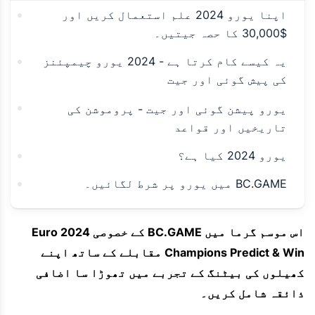
اپنا یورو 2024 علم استعمال کریں اور
$30,000 کا حصہ جیتیں۔
یہ کیسے کام کرتا ہے - 2024 یورو چیمپئنز
کی پیش گوئی اور جیت
یورو پیشن گوئی اور جیت - پروموشن کی
تاریخیں اور قواعد
یورو 2024 کیا ہے؟
BC.GAME میں یورو پر شرط لگائیں۔
اس موسم گرما میں BC.GAME کے خصوصی Euro 2024
Champions Predict & Win مقابلے کے ساتھ اپنے
کھیلوں کی بیٹنگ کے تجربے میں تھوڑا سا اضافی
ذائقہ شامل کریں۔