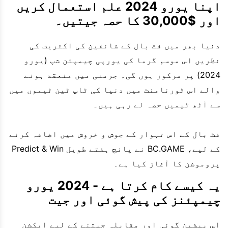
اپنا یورو 2024 علم استعمال کریں
اور $30,000 کا حصہ جیتیں۔
دنیا بھر میں فٹ بال کے شائقین کی اکثریت کی
نظریں اس موسم گرما کی یورپی چیمپئن شپ (یورو
2024) پر مرکوز ہوں گی۔ جرمنی میں منعقد ہونے
والے اس ٹورنامنٹ میں دنیا کی ٹاپ ٹین ٹیموں میں
سے آٹھ ٹیمیں حصہ لے رہی ہیں۔
فٹ بال کے اس تہوار کے جوش و خروش میں اضافہ کرنے
کے لیے، BC.GAME نے پانچ ہفتے طویل Predict & Win
پروموشن کا آغاز کیا ہے۔
یہ کیسے کام کرتا ہے - 2024 یورو
چیمپئنز کی پیش گوئی اور جیت
اس پیشین گوئی اور مقابلہ جیتنے کے لیے ایکشن