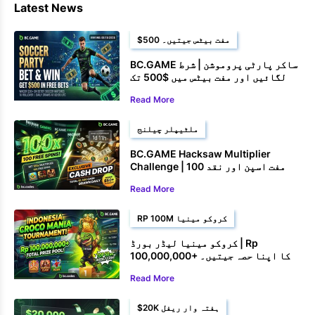
Latest News
$500 مفت بیٹس جیتیں۔
BC.GAME ساکر پارٹی پروموشن | شرط
لگائیں اور مفت بیٹس میں $500 تک
جیتیں۔
Read More
ملٹیپلر چیلنج
BC.GAME Hacksaw Multiplier
Challenge | 100 مفت اسپن اور نقد
انعامات جیتیں۔
Read More
RP 100M کروکو مینیا
کروکو مینیا لیڈر بورڈ | Rp
100,000,000+ کا اپنا حصہ جیتیں۔
Read More
$20K ہفتہ وار ریفل