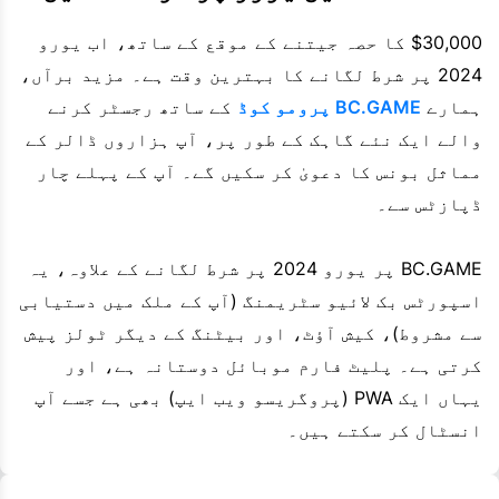
$30,000 کا حصہ جیتنے کے موقع کے ساتھ، اب یورو
2024 پر شرط لگانے کا بہترین وقت ہے۔ مزید برآں،
ہمارے
BC.GAME پرومو کوڈ
کے ساتھ رجسٹر کرنے
والے ایک نئے گاہک کے طور پر، آپ ہزاروں ڈالر کے
مماثل بونس کا دعویٰ کر سکیں گے۔ آپ کے پہلے چار
ڈپازٹس سے۔
BC.GAME پر یورو 2024 پر شرط لگانے کے علاوہ، یہ
اسپورٹس بک لائیو سٹریمنگ (آپ کے ملک میں دستیابی
سے مشروط)، کیش آؤٹ، اور بیٹنگ کے دیگر ٹولز پیش
کرتی ہے۔ پلیٹ فارم موبائل دوستانہ ہے، اور
یہاں ایک PWA (پروگریسو ویب ایپ) بھی ہے جسے آپ
انسٹال کر سکتے ہیں۔