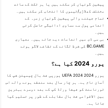
پیشین گوئیاں کر سکتے ہیں یا ہر ٹکٹ کے ساتھ
مختلف کھلاڑی/ٹیموں کا انتخاب کر سکتے ہیں۔
تمام جیتنے والی پیشین گوئیاں زمرہ کے
انعامی پول سے مساوی ادائیگی حاصل کرتی
ہیں۔
بی سی ڈی میں انعامات دیے جاتے ہیں۔ معیاری
BC.GAME کی شرط لگانے کے تقاضے لاگو ہوتے
ہیں۔
یورو 2024 کیا ہے؟
یورو 2024 2024 UEFA یورپی فٹ بال چیمپئن شپ کا
آسان نام ہے۔ ہر چار سال بعد منعقد ہونے والے اس
ٹورنامنٹ کو فیفا ورلڈ کپ کے بعد دوسرے بہترین
بین الاقوامی فٹ بال مقابلے کے طور پر تسلیم کیا
جاتا ہے۔