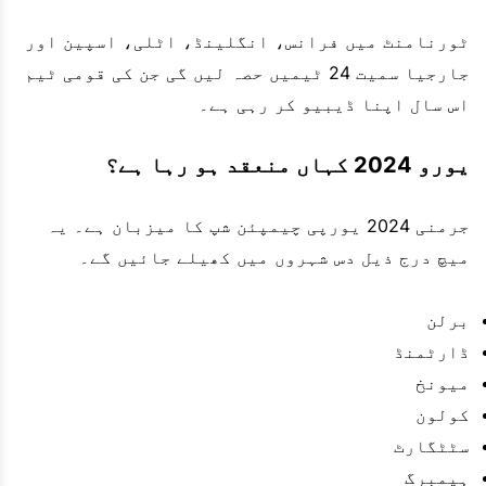
ٹورنامنٹ میں فرانس، انگلینڈ، اٹلی، اسپین اور
جارجیا سمیت 24 ٹیمیں حصہ لیں گی جن کی قومی ٹیم
اس سال اپنا ڈیبیو کر رہی ہے۔
یورو 2024 کہاں منعقد ہو رہا ہے؟
جرمنی 2024 یورپی چیمپئن شپ کا میزبان ہے۔ یہ
میچ درج ذیل دس شہروں میں کھیلے جائیں گے۔
برلن
ڈارٹمنڈ
میونخ
کولون
سٹٹگارٹ
ہیمبرگ