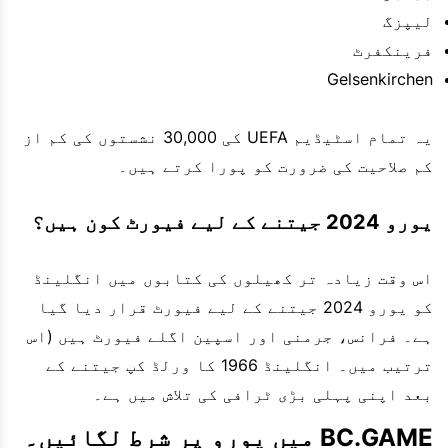
لیپزگ
فرینکفرٹ
Gelsenkirchen
یہ تمام اسٹیڈیم UEFA کی 30,000 نشستوں کی کم از
کم صلاحیت کی ضرورت کو پورا کرتے ہیں۔
یورو 2024 جیتنے کے لیے فیورٹ کون ہیں؟
اس وقت زیادہ تر کھیلوں کی کتابوں میں انگلینڈ
کو یورو 2024 جیتنے کے لیے فیورٹ قرار دیا گیا
ہے۔ فرانس، جرمنی اور اسپین اگلے فیورٹ ہیں (اس
ترتیب میں۔ انگلینڈ 1966 کا ورلڈ کپ جیتنے کے
بعد اپنی پہلی بڑی ٹرافی کی تلاش میں ہے۔
BC.GAME میں یورو پر شرط لگائیں۔