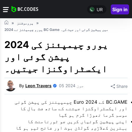
Sign in
UR
پروموشنز
2024 یورو چیمپئنز نے BC Game میں پیشین گوئی اور جیت کی۔
2024 یورو چیمپئنز کی
پیشن گوئی اور
ایکسٹراوگنزا جیتیں۔
05 جون 2024
Leon Travers
By
Share
BC.GAME کے Euro 2024 چیمپیئنز کی پیشن گوئی
اور ایکسٹراوگنزا جیتنے کے ساتھ فٹ بال کا
موسم گرما تھوڑا گرم ہو گیا
اپنی پیشین گوئیاں کریں جو ٹورنامنٹ کا
بہترین کھلاڑی، گولڈن بوٹ اور فاتح ٹیم ہو گا