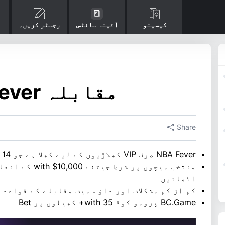
کیسینو
آئینہ سائٹس
رجسٹر کریں۔
$10,000 NBA Fever مقابلہ
Share
NBA Fever صرف VIP کھلاڑیوں کے لیے کھلا ہے جو 14 یا اس سے اوپر کے درجے کے ہیں۔
منتخب میچوں پر شر
اٹھائیں
کم از کم مشکلات اور داؤ سمیت مقابلے کے قواعد 
BC.Game پرومو کوڈ with 35+ کھیلوں پر Bet