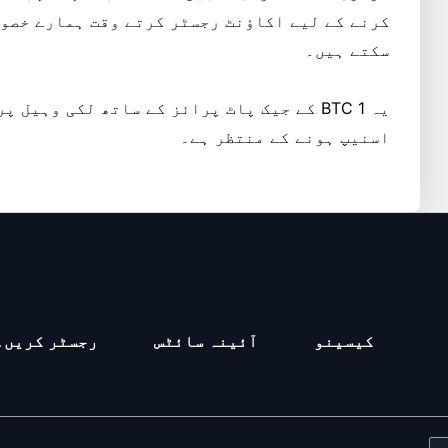
کرنے کے لیے اکاؤنٹ رجسٹر کرتے وقت ہمارے خصو
سکتے ہیں۔
یہ 1 BTC کے جیک پاٹ پرائز کے ساتھ لکی وہیل
اسنیپ ہونے کے منتظر ہے۔
کیسینو
آئینہ سائٹس
رجسٹر کریں۔