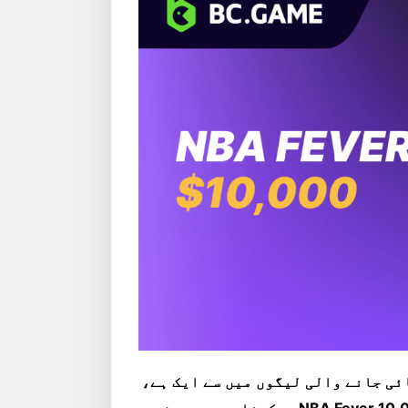
گائی جانے والی لیگوں میں سے ایک ہے،
اس لیے نئی پروموشنز، جیسے کہ BC.Game کا $10,000 NBA Fever دیکھنا بہت پرجوش