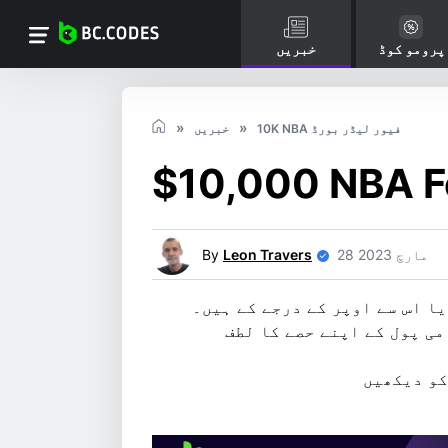
پرومو کوڈ
خبریں
10K NBA فیور لیڈر بورڈ
خبریں
28 مارچ 2023
Leon Travers
By
ط جیتنے with $10,000 کے انعامی پول کے اپنے حصے کا لطف
کو دیکھیں