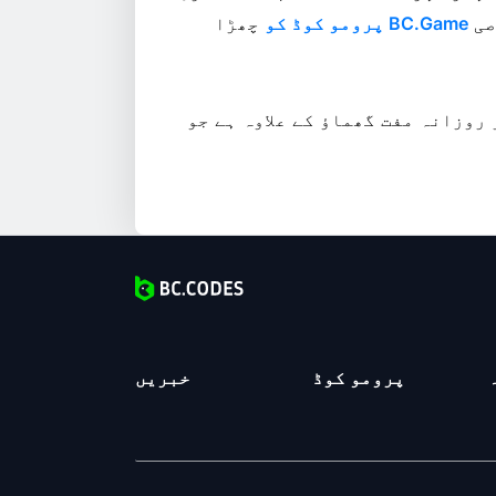
صی
BC.Game پرومو کوڈ کو
چھڑا
 پر روزانہ مفت گھماؤ کے علاوہ ہے جو
پرومو کوڈ
خبریں