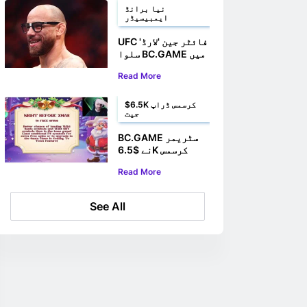
نیا برانڈ
ایمبیسیڈر
UFC فائٹر جین 'لارڈ'
سلوا BC.GAME میں
بطور برانڈ
Read More
ایمبیسیڈر شامل
ہوئے۔
$6.5K کرسمس ڈراپ
جیت
BC.GAME سٹریمر
نے $6.5K کرسمس
ڈراپ سلاٹ جیت لیا۔
Read More
See All