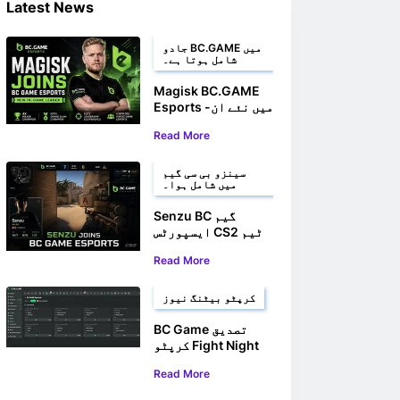
Latest News
جادو BC.GAME میں
شامل ہوتا ہے۔
Magisk BC.GAME
Esports میں نئے ان-
گیم لیڈر کے طور پر
Read More
شامل ہوا۔
سینزو بی سی گیم
میں شامل ہوا۔
Senzu BC گیم
ایسپورٹس CS2 ٹیم
میں شامل ہوا۔
Read More
کرپٹو بیٹنگ نیوز
BC Game تصدیق
کرپٹو Fight Night
2025 کے لیے آفیشل
Read More
پارٹنر کے طور پر
ہوئی۔