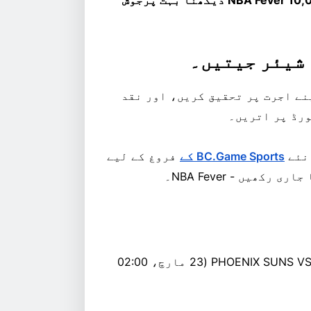
کو چیک کریں، اپنے اجرت پر تحقیق کریں، اور نقد
BC.Game Sports کے
فروغ کے لیے
ھیں - NBA Fever۔
پہلا NBA Fever میچ یہ ہے: PHOENIX SUNS VS LOS ANGELES LAKERS (23 مارچ، 02:00