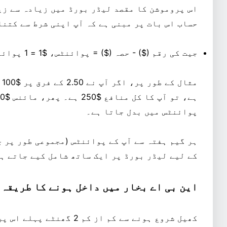
اس پروموشن کا مقصد لیڈر بورڈ میں زیادہ سے زی
حساب اس بات پر مبنی ہے کہ آپ اپنی شرط سے کتنا
جیت کی رقم ($) - حصہ ($) = پوائنٹس، $1 = 1 پوائنٹ
مث
پوائنٹس میں بدل جاتا ہے۔
ہر گیم ہفتہ سے آپ کے پوائنٹس (مجموعی طور پر چ
کے لیے لیڈر بورڈ پر ایک ساتھ شامل کیے جاتے ہ
این بی اے بخار میں داخل ہونے کا طریقہ