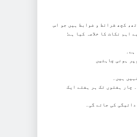
ھ، کچھ شرائط و ضوابط ہیں جو اس
 اہم نکات کا خلاصہ کیا ہے:
ہیں ہیں۔
 چار ہفتوں تک ہر ہفتے ایک