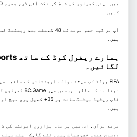
کریں۔
آپ ہر گیم ختم ہونے کے 48 گھنٹے
ہیں۔
لگائیں۔
FIFA ورلڈ کپ جیتنے والے ارجنٹائن کے ساتھ اس
دیتا ہے کہ حالیہ 
ٹاپ ریٹیڈ بیٹنگ سائٹ پر 35+ 
ہیں۔
مزید برآں، اس میں ہر ماہ ہزاروں ایونٹس کی لا