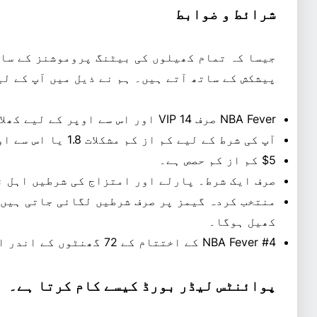
شرائط و ضوابط
جیسا کہ تمام کھیلوں کی بیٹنگ پروموشنز کے سات
پیشکش کے ساتھ آتے ہیں۔ ہم نے ذیل میں آپ کے لیے
NBA Fever صرف VIP 14 اور اس سے اوپر کے لیے کھلا ہے۔
آپ کی شرط کے لیے کم از کم مشکلات 1.8 یا اس سے اوپر ہونی چاہئیں
$5 کم از کم حصص ہے۔
صرف ایک شرط۔ پارلے اور امتزاج کی شرطیں اہل ن
منتخب کردہ گیمز پر صرف شرطیں لگائی جاتی ہیں۔
کھیل ہوگا۔
NBA Fever #4 کے اختتام کے 72 گھنٹوں کے اندر ادائیگی کی جائے گی۔
پوائنٹس لیڈر بورڈ کیسے کام کرتا ہے۔