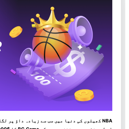
NBA کھیلوں کی دنیا میں سب سے زیادہ داؤ پر ل