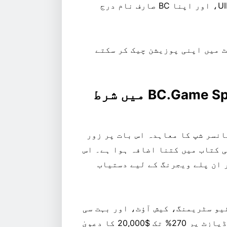
میں اپنی کھیلوں کی شرط کی ٹکٹ آئی ڈی، صحیح UID، اور اپنا BC صارف نام درج
 بعد رینکنگ لسٹ میں اپنی پوزیشن چیک کر سکتے
ہمارے ریفرل کوڈ کے ساتھ BC.Game Sports میں شرط
پانسر شپ کا معاہدہ اس بات پر زور
برسوں میں BC.Game کھیلوں کی کتاب میں کتنا اضافہ ہوا ہے۔ اس
کھیل پری میچ اور ان پلے ویجرنگ کے لیے دستیاب
ئیو سٹریمنگ، کیش آؤٹ، اور بہت سی
دوسری عمدہ خصوصیات ہیں۔ نئے گاہک اپنے پہلے ڈپازٹ پر 270% تک $20,000 کا دعویٰ