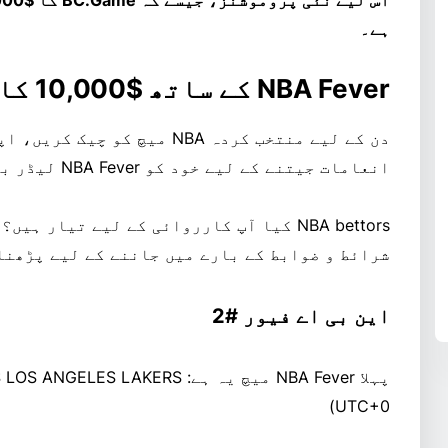
ہے۔
NBA Fever کے ساتھ $10,000 کا شیئر جیتیں۔
دن کے لیے منتخب کردہ NBA میچ 
انعامات جیتنے کے لیے خود کو NBA Fever لیڈر بورڈ پر اتریں۔
NBA bettors کیا آپ کارروائی کے لیے تیار ہیں؟ نئے
شرائط و ضوابط کے بارے میں جاننے کے لیے پڑھنا جاری رک
این بی اے فیور #2
UTC+0)