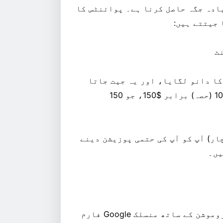
ادہ جگہ حاصل کرنا ہے۔ پوائنٹس کا
 جیتتے ہیں:
ال کے طور پر، اگر آپ نے 2.50 کے فرق پر $100 کا دانو لگایا، اور یہ جیت جاتا
ہے، تو آپ کا کل منافع $250 ہے۔ پھر، مائنس $100 (حصہ) برابر $150، جو 150
ار) آپ کو آپ کی حتمی پوزیشن دینے
یں۔
کھیل شروع ہونے سے کم از کم 2 گھنٹے پہلے اس پروموشن کے ساتھ منسلک Google فارم