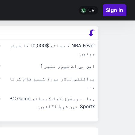
Sign in
UR
NBA Fever کے ساتھ $10,000 کا شیئر
جیتیں۔
این بی اے فیور نمبر 1
پوائنٹس لیڈر بورڈ کیسے کام کرتا
ہے۔
ہمارے ریفرل کوڈ کے ساتھ BC.Game
Sports میں شرط لگائیں۔