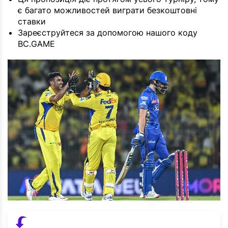
є багато можливостей виграти безкоштовні
ставки
Зареєструйтеся за допомогою нашого коду
BC.GAME