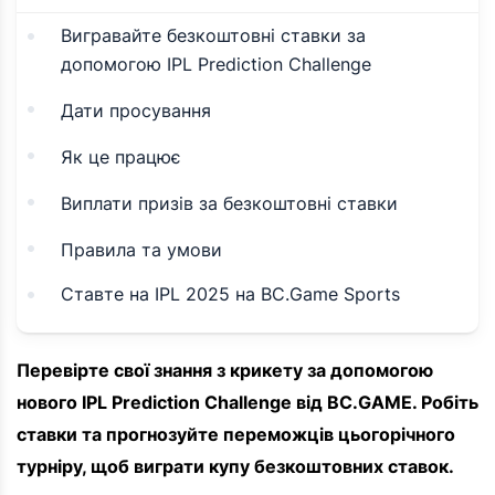
Вигравайте безкоштовні ставки за
допомогою IPL Prediction Challenge
Дати просування
Як це працює
Виплати призів за безкоштовні ставки
Правила та умови
Ставте на IPL 2025 на BC.Game Sports
Перевірте свої знання з крикету за допомогою
нового IPL Prediction Challenge від BC.GAME. Робіть
ставки та прогнозуйте переможців цьогорічного
турніру, щоб виграти купу безкоштовних ставок.