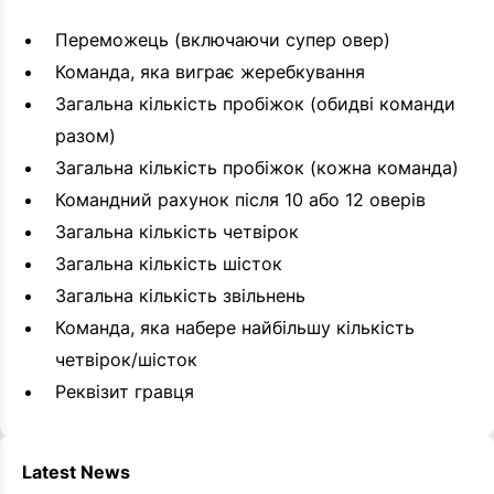
Переможець (включаючи супер овер)
Команда, яка виграє жеребкування
Загальна кількість пробіжок (обидві команди
разом)
Загальна кількість пробіжок (кожна команда)
Командний рахунок після 10 або 12 оверів
Загальна кількість четвірок
Загальна кількість шісток
Загальна кількість звільнень
Команда, яка набере найбільшу кількість
четвірок/шісток
Реквізит гравця
Latest News