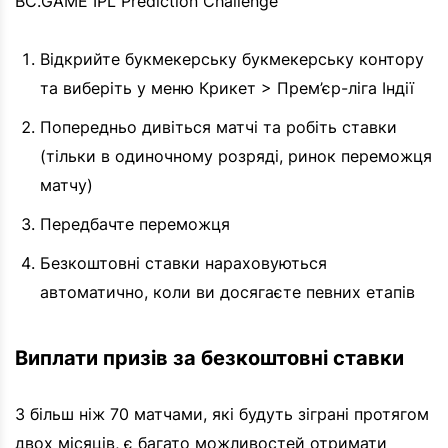
BC.GAME IPL Prediction Challenge
Відкрийте букмекерську букмекерську контору
та виберіть у меню Крикет > Прем’єр-ліга Індії
Попередньо дивіться матчі та робіть ставки
(тільки в одиночному розряді, ринок переможця
матчу)
Передбачте переможця
Безкоштовні ставки нараховуються
автоматично, коли ви досягаєте певних етапів
Виплати призів за безкоштовні ставки
З більш ніж 70 матчами, які будуть зіграні протягом
двох місяців, є багато можливостей отримати