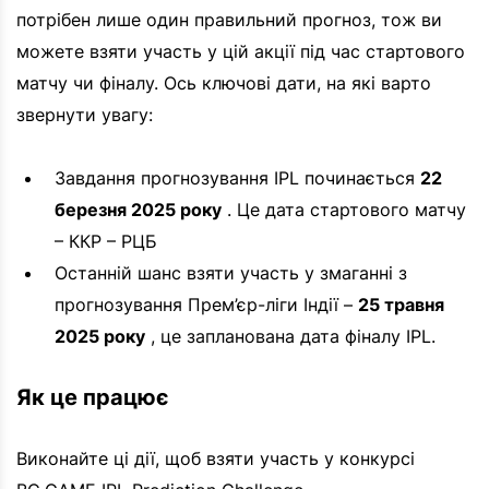
потрібен лише один правильний прогноз, тож ви
можете взяти участь у цій акції під час стартового
матчу чи фіналу. Ось ключові дати, на які варто
звернути увагу:
Завдання прогнозування IPL починається
22
березня 2025 року
. Це дата стартового матчу
– ККР – РЦБ
Останній шанс взяти участь у змаганні з
прогнозування Прем’єр-ліги Індії –
25 травня
2025 року
, це запланована дата фіналу IPL.
Як це працює
Виконайте ці дії, щоб взяти участь у конкурсі