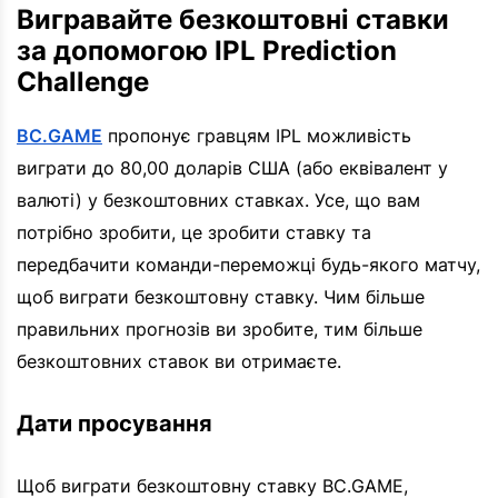
Вигравайте безкоштовні ставки
за допомогою IPL Prediction
Challenge
BC.GAME
пропонує гравцям IPL можливість
виграти до 80,00 доларів США (або еквівалент у
валюті) у безкоштовних ставках. Усе, що вам
потрібно зробити, це зробити ставку та
передбачити команди-переможці будь-якого матчу,
щоб виграти безкоштовну ставку. Чим більше
правильних прогнозів ви зробите, тим більше
безкоштовних ставок ви отримаєте.
Дати просування
Щоб виграти безкоштовну ставку BC.GAME,