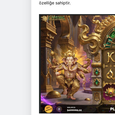
özelliğe sahiptir.