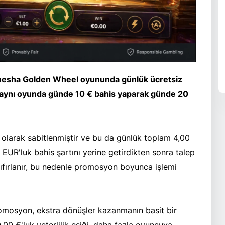
esha Golden Wheel oyununda günlük ücretsiz
aynı oyunda günde 10 € bahis yaparak günde 20
 olarak sabitlenmiştir ve bu da günlük toplam 4,00
 EUR'luk bahis şartını yerine getirdikten sonra talep
sıfırlanır, bu nedenle promosyon boyunca işlemi
romosyon, ekstra dönüşler kazanmanın basit bir