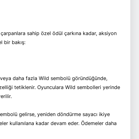
çarpanlara sahip özel ödül çarkına kadar, aksiyon
l bir bakış:
 veya daha fazla Wild sembolü göründüğünde,
liği tetiklenir. Oyunculara Wild sembolleri yerinde
rilir.
sembolü gelirse, yeniden döndürme sayacı ikiye
rmeler kullanılana kadar devam eder. Ödemeler daha