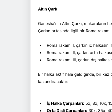
Altın Çark
Ganesha'nın Altın Çarkı, makaraların h
Çarkın ortasında ilgili bir Roma rakamı be
Roma rakamı I, çarkın iç halkasını 
Roma rakamı II, çarkın orta halkası
Roma rakamı III, çarkın dış halkasın
Bir halka aktif hale geldiğinde, bir ke
kazandıracaktır:
İç Halka Çarpanları:
5x, 8x, 10x, 1
Orta Dişli Çarpanları:
30x, 35x, 40