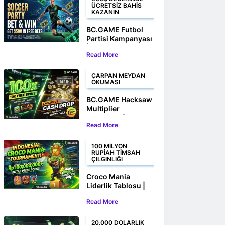
ÜCRETSIZ BAHIS
KAZANIN
BC.GAME Futbol
Partisi Kampanyası
| Bahis Yapın ve
Read More
500$'a Kadar
Ücretsiz Bahis
Kazanın
ÇARPAN MEYDAN
OKUMASI
BC.GAME Hacksaw
Multiplier
Challenge | 100
Read More
Ücretsiz Döndürme
ve Nakit Ödüller
Kazanın
100 MILYON
RUPIAH TIMSAH
ÇILGINLIĞI
Croco Mania
Liderlik Tablosu |
100.000.000+
Read More
Rp'lik Ödül
Havuzundan
Payınızı Kazanın
20.000 DOLARLIK