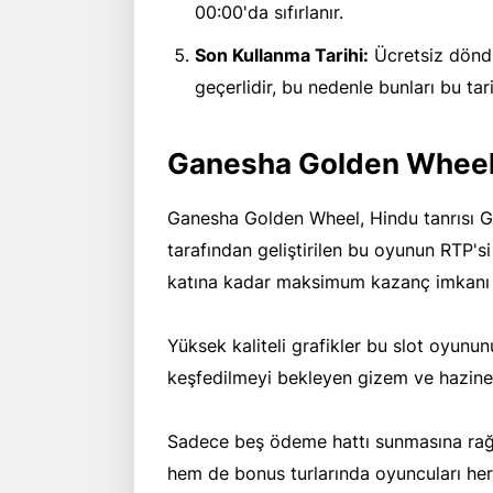
00:00'da sıfırlanır.
Son Kullanma Tarihi:
Ücretsiz döndü
geçerlidir, bu nedenle bunları bu tar
Ganesha Golden Wheel 
Ganesha Golden Wheel, Hindu tanrısı Ga
tarafından geliştirilen bu oyunun RTP'
katına kadar maksimum kazanç imkanı 
Yüksek kaliteli grafikler bu slot oyunu
keşfedilmeyi bekleyen gizem ve hazinele
Sadece beş ödeme hattı sunmasına ra
hem de bonus turlarında oyuncuları he