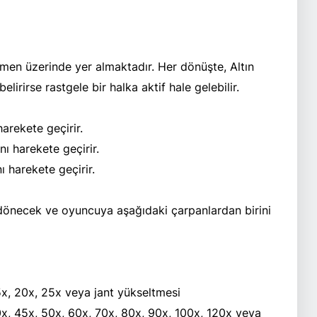
emen üzerinde yer almaktadır. Her dönüşte, Altın
lirirse rastgele bir halka aktif hale gelebilir.
harekete geçirir.
nı harekete geçirir.
ı harekete geçirir.
z dönecek ve oyuncuya aşağıdaki çarpanlardan birini
5x, 20x, 25x veya jant yükseltmesi
x, 45x, 50x, 60x, 70x, 80x, 90x, 100x, 120x veya