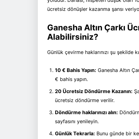
yoludur. Dahası, nispeten düşük olan 10
ücretsiz dönüşler kazanma şansı veriyo
Ganesha Altın Çarkı Üc
Alabilirsiniz?
Günlük çevirme haklarınızı şu şekilde kul
10 € Bahis Yapın:
Ganesha Altın Çar
€ bahis yapın.
20 Ücretsiz Döndürme Kazanın:
Şa
ücretsiz döndürme verilir.
Döndürme haklarınızı alın:
Döndürme
sayfasını yenileyin.
Günlük Tekrarla:
Bunu günde bir kez