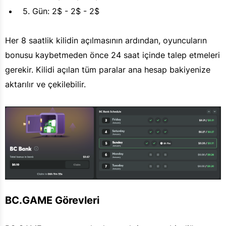
5. Gün: 2$ - 2$ - 2$
Her 8 saatlik kilidin açılmasının ardından, oyuncuların
bonusu kaybetmeden önce 24 saat içinde talep etmeleri
gerekir. Kilidi açılan tüm paralar ana hesap bakiyenize
aktarılır ve çekilebilir.
BC.GAME Görevleri