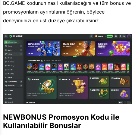
BC.GAME kodunun nasıl kullanılacağını ve tüm bonus ve
promosyonların ayrıntılarını öğrenin, böylece
deneyiminizi en üst düzeye çıkarabilirsiniz.
NEWBONUS Promosyon Kodu ile
Kullanılabilir Bonuslar