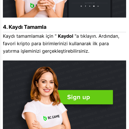
Kaydı Tamamla
Kaydı tamamlamak için "
Kaydol
"a tıklayın. Ardından,
favori kripto para birimlerinizi kullanarak ilk para
yatırma işleminizi gerçekleştirebilirsiniz.