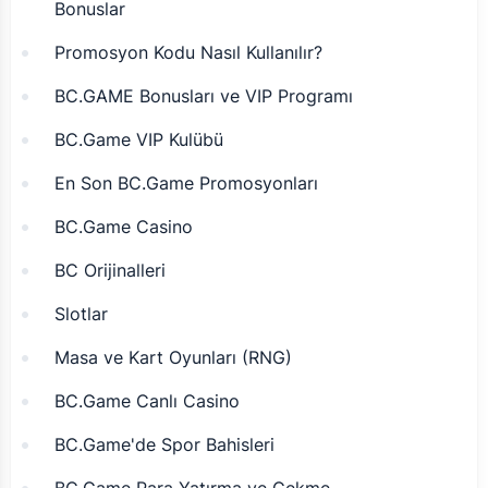
Bonuslar
Promosyon Kodu Nasıl Kullanılır?
BC.GAME Bonusları ve VIP Programı
BC.Game VIP Kulübü
En Son BC.Game Promosyonları
BC.Game Casino
BC Orijinalleri
Slotlar
Masa ve Kart Oyunları (RNG)
BC.Game Canlı Casino
BC.Game'de Spor Bahisleri