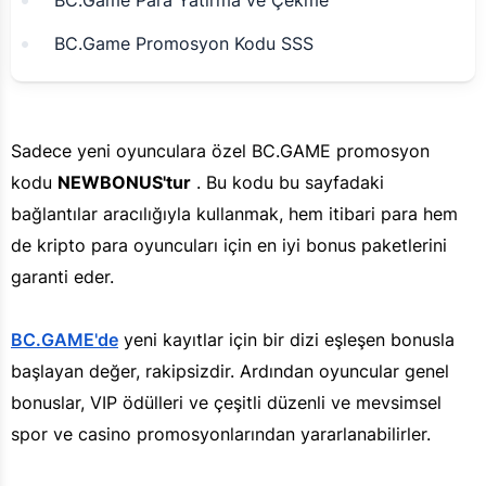
BC.Game Para Yatırma ve Çekme
BC.Game Promosyon Kodu SSS
Sadece yeni oyunculara özel BC.GAME promosyon
kodu
NEWBONUS'tur
. Bu kodu bu sayfadaki
bağlantılar aracılığıyla kullanmak, hem itibari para hem
de kripto para oyuncuları için en iyi bonus paketlerini
garanti eder.
BC.GAME'de
yeni kayıtlar için bir dizi eşleşen bonusla
başlayan değer, rakipsizdir. Ardından oyuncular genel
bonuslar, VIP ödülleri ve çeşitli düzenli ve mevsimsel
spor ve casino promosyonlarından yararlanabilirler.