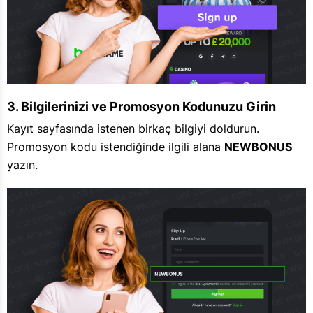
Bilgilerinizi ve Promosyon Kodunuzu Girin
Kayıt sayfasında istenen birkaç bilgiyi doldurun.
Promosyon kodu istendiğinde ilgili alana
NEWBONUS
yazın.