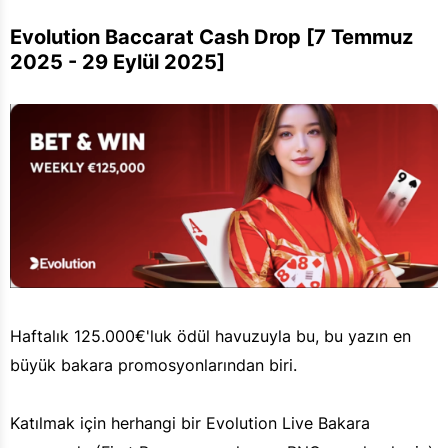
Evolution Baccarat Cash Drop [7 Temmuz
2025 - 29 Eylül 2025]
Haftalık 125.000€'luk ödül havuzuyla bu, bu yazın en
büyük bakara promosyonlarından biri.
Katılmak için herhangi bir Evolution Live Bakara