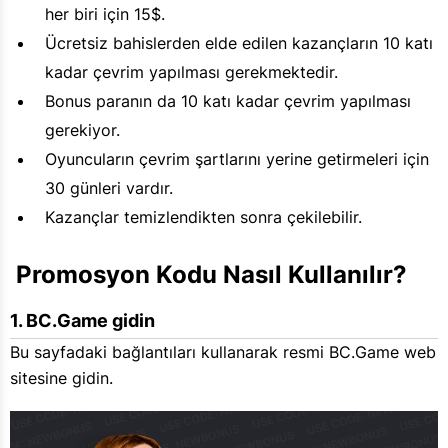
her biri için 15$.
Ücretsiz bahislerden elde edilen kazançların 10 katı
kadar çevrim yapılması gerekmektedir.
Bonus paranın da 10 katı kadar çevrim yapılması
gerekiyor.
Oyuncuların çevrim şartlarını yerine getirmeleri için
30 günleri vardır.
Kazançlar temizlendikten sonra çekilebilir.
 Promosyon Kodu Nasıl Kullanılır?
BC.Game gidin
Bu sayfadaki bağlantıları kullanarak resmi BC.Game web
sitesine gidin.