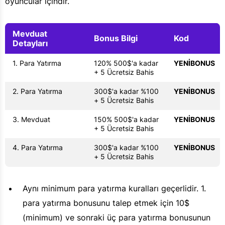
oyuncular içindir.
Mevduat
Bonus Bilgi
Kod
Detayları
1. Para Yatırma
120% 500$'a kadar
YENİBONUS
+ 5 Ücretsiz Bahis
2. Para Yatırma
300$'a kadar %100
YENİBONUS
+ 5 Ücretsiz Bahis
3. Mevduat
150% 500$'a kadar
YENİBONUS
+ 5 Ücretsiz Bahis
4. Para Yatırma
300$'a kadar %100
YENİBONUS
+ 5 Ücretsiz Bahis
Aynı minimum para yatırma kuralları geçerlidir. 1.
para yatırma bonusunu talep etmek için 10$
(minimum) ve sonraki üç para yatırma bonusunun