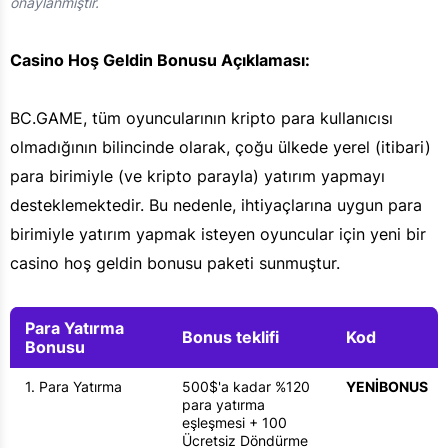
onaylanmıştır.
Casino Hoş Geldin Bonusu Açıklaması:
BC.GAME, tüm oyuncularının kripto para kullanıcısı
olmadığının bilincinde olarak, çoğu ülkede yerel (itibari)
para birimiyle (ve kripto parayla) yatırım yapmayı
desteklemektedir. Bu nedenle, ihtiyaçlarına uygun para
birimiyle yatırım yapmak isteyen oyuncular için yeni bir
casino hoş geldin bonusu paketi sunmuştur.
Para Yatırma
Bonus teklifi
Kod
Bonusu
1. Para Yatırma
500$'a kadar %120
YENİBONUS
para yatırma
eşleşmesi + 100
Ücretsiz Döndürme