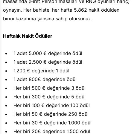
masasında (First Person masaları ve RNG oyunları hariç)
oynayın. Her bahiste, her hafta 5.862 nakit ödülden
birini kazanma şansına sahip olursunuz.
Haftalık Nakit Ödüller
1 adet 5.000 € değerinde ödül
1 adet 2.500 € değerinde ödül
1.200 € değerinde 1 ödül
1 adet 800€ değerinde ödül
Her biri 500 € değerinde 3 ödül
Her biri 300 € değerinde 5 ödül
Her biri 100 € değerinde 100 ödül
Her biri 50 € değerinde 250 ödül
Her biri 30 € değerinde 1.000 ödül
Her biri 20€ değerinde 1.500 ödül