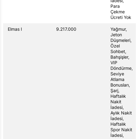
İadesi,
Para
Çekme
Ücreti Yok
Elmas I
9.217.000
Yağmur,
Jeton
Düşmeleri,
Özel
Sohbet,
Bahşişler,
VIP
Döndürme,
Seviye
Atlama
Bonusları,
Şarj,
Haftalık
Nakit
İadesi,
Aylık Nakit
İadesi,
Haftalık
Spor Nakit
İadesi,