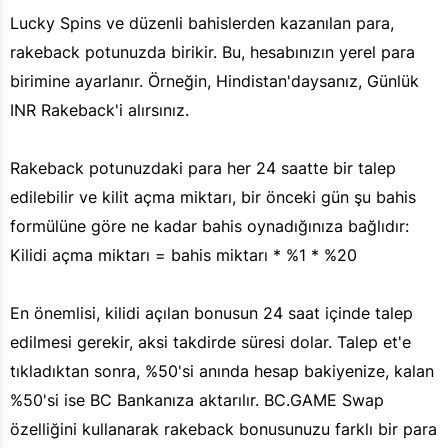
Lucky Spins ve düzenli bahislerden kazanılan para,
rakeback potunuzda birikir. Bu, hesabınızın yerel para
birimine ayarlanır. Örneğin, Hindistan'daysanız, Günlük
INR Rakeback'i alırsınız.
Rakeback potunuzdaki para her 24 saatte bir talep
edilebilir ve kilit açma miktarı, bir önceki gün şu bahis
formülüne göre ne kadar bahis oynadığınıza bağlıdır:
Kilidi açma miktarı = bahis miktarı * %1 * %20
En önemlisi, kilidi açılan bonusun 24 saat içinde talep
edilmesi gerekir, aksi takdirde süresi dolar. Talep et'e
tıkladıktan sonra, %50'si anında hesap bakiyenize, kalan
%50'si ise BC Bankanıza aktarılır. BC.GAME Swap
özelliğini kullanarak rakeback bonusunuzu farklı bir para