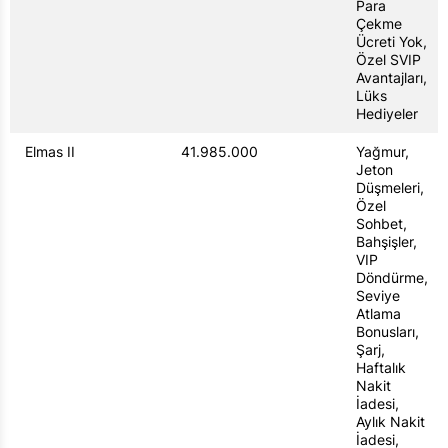
Para
Çekme
Ücreti Yok,
Özel SVIP
Avantajları,
Lüks
Hediyeler
Elmas II
41.985.000
Yağmur,
Jeton
Düşmeleri,
Özel
Sohbet,
Bahşişler,
VIP
Döndürme,
Seviye
Atlama
Bonusları,
Şarj,
Haftalık
Nakit
İadesi,
Aylık Nakit
İadesi,