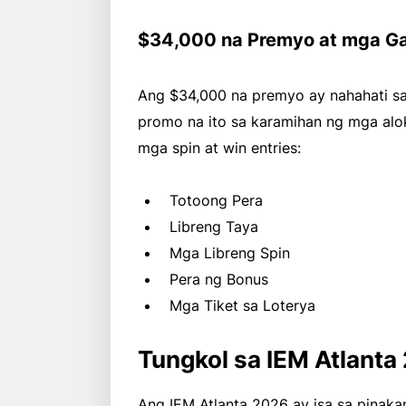
$34,000 na Premyo at mga G
Ang $34,000 na premyo ay nahahati s
promo na ito sa karamihan ng mga alo
mga spin at win entries:
Totoong Pera
Libreng Taya
Mga Libreng Spin
Pera ng Bonus
Mga Tiket sa Loterya
Tungkol sa IEM Atlanta
Ang IEM Atlanta 2026 ay isa sa pinak