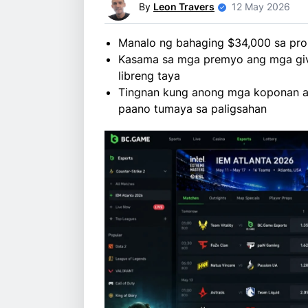
By
Leon Travers
12 May 2026
Manalo ng bahaging $34,000 sa pr
Kasama sa mga premyo ang mga giv
libreng taya
Tingnan kung anong mga koponan an
paano tumaya sa paligsahan