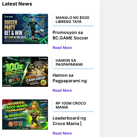
Latest News
MANALO NG $500
LIBRENG TAYA
Promosyon sa
BC.GAME Soccer
Party | Tumaya at
Read More
Manalo ng
Hanggang $500 sa
Libreng Taya
HAMON SA
PAGPAPARAMI
Hamon sa
Pagpaparami ng
Hacksaw ng
Read More
BC.GAME | Manalo
ng 100 Libreng
Spins at Mga
RP 100M CROCO
MANIA
Premyo
Leaderboard ng
Croco Mania |
Manalo ng Iyong
Read More
Bahagi na Rp