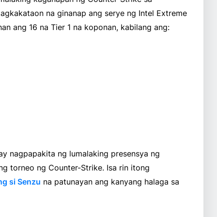
pagkakataon na ginanap ang serye ng Intel Extreme
an ang 16 na Tier 1 na koponan, kabilang ang:
ay nagpapakita ng lumalaking presensya ng
 torneo ng Counter-Strike. Isa rin itong
g si Senzu
na patunayan ang kanyang halaga sa