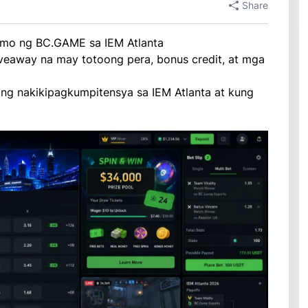
Share
omo ng BC.GAME sa IEM Atlanta
eaway na may totoong pera, bonus credit, at mga
g nakikipagkumpitensya sa IEM Atlanta at kung