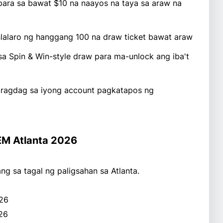
para sa bawat $10 na naayos na taya sa araw na
alaro ng hanggang 100 na draw ticket bawat araw
a Spin & Win-style draw para ma-unlock ang iba't
aragdag sa iyong account pagkatapos ng
EM Atlanta 2026
g sa tagal ng paligsahan sa Atlanta.
026
26