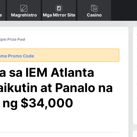
e
Magrehistro
Mga Mirror Site
Casino
pin Prize Pool
ame Promo Code
 sa IEM Atlanta
ikutin at Panalo na
 ng $34,000