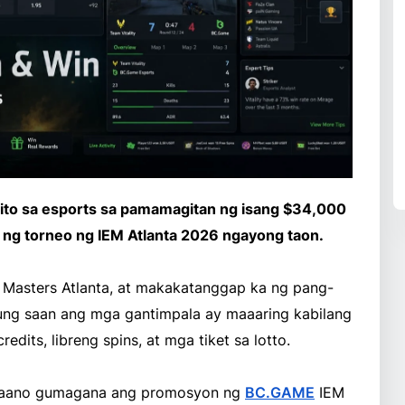
ito sa esports sa pamamagitan ng isang $34,000
ng torneo ng IEM Atlanta 2026 ngayong taon.
 Masters Atlanta, at makakatanggap ka ng pang-
ung saan ang mga gantimpala ay maaaring kabilang
edits, libreng spins, at mga tiket sa lotto.
g paano gumagana ang promosyon ng
BC.GAME
IEM