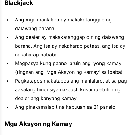
Blackjack
Ang mga manlalaro ay makakatanggap ng
dalawang baraha
Ang dealer ay makakatanggap din ng dalawang
baraha. Ang isa ay nakaharap pataas, ang isa ay
nakaharap pababa.
Magpasya kung paano laruin ang iyong kamay
(tingnan ang 'Mga Aksyon ng Kamay' sa ibaba)
Pagkatapos makatapos ang manlalaro, at sa pag-
aakalang hindi siya na-bust, kukumpletuhin ng
dealer ang kanyang kamay
Ang pinakamalapit na kabuuan sa 21 panalo
Mga Aksyon ng Kamay