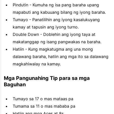
Pindutin - Kumuha ng isa pang baraha upang
mapabuti ang kabuuang bilang ng iyong baraha.
Tumayo - Panatilihin ang iyong kasalukuyang
kamay at tapusin ang iyong turno.
Double Down - Doblehin ang iyong taya at
makatanggap ng isang pangwakas na baraha.
Hatiin - Kung magkatugma ang una mong
dalawang baraha, hatiin ang mga ito sa dalawang
magkahiwalay na kamay.
Mga Pangunahing Tip para sa mga
Baguhan
Tumayo sa 17 o mas mataas pa
Tumama sa 11 o mas mababa pa
Hatiin ang mga Aces at 8s