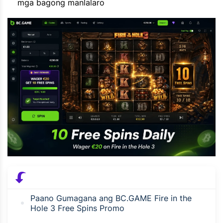
mga bagong manlalaro
Paano Gumagana ang BC.GAME Fire in the
Hole 3 Free Spins Promo