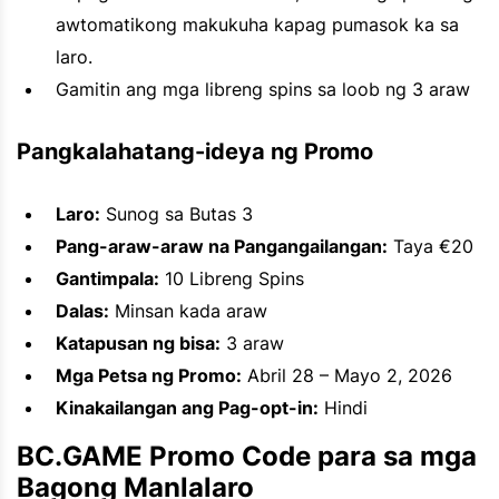
awtomatikong makukuha kapag pumasok ka sa
laro.
Gamitin ang mga libreng spins sa loob ng 3 araw
Pangkalahatang-ideya ng Promo
Laro:
Sunog sa Butas 3
Pang-araw-araw na Pangangailangan:
Taya €20
Gantimpala:
10 Libreng Spins
Dalas:
Minsan kada araw
Katapusan ng bisa:
3 araw
Mga Petsa ng Promo:
Abril 28 – Mayo 2, 2026
Kinakailangan ang Pag-opt-in:
Hindi
BC.GAME Promo Code para sa mga
Bagong Manlalaro