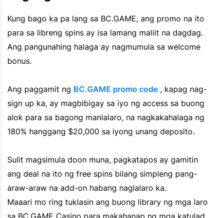
Kung bago ka pa lang sa BC.GAME, ang promo na ito
para sa libreng spins ay isa lamang maliit na dagdag.
Ang pangunahing halaga ay nagmumula sa welcome
bonus.
Ang paggamit ng
BC.GAME promo code
, kapag nag-
sign up ka, ay magbibigay sa iyo ng access sa buong
alok para sa bagong manlalaro, na nagkakahalaga ng
180% hanggang $20,000 sa iyong unang deposito.
Sulit magsimula doon muna, pagkatapos ay gamitin
ang deal na ito ng free spins bilang simpleng pang-
araw-araw na add-on habang naglalaro ka.
Maaari mo ring tuklasin ang buong library ng mga laro
sa BC.GAME Casino para makahanap ng mga katulad