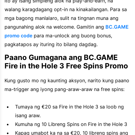
Ito ay isang simpleng alok na play-and-earn, na
walang karagdagang opt-in na kinakailangan. Para sa
mga bagong manlalaro, sulit na tingnan muna ang
pangunahing alok na welcome. Gamitin ang
BC.GAME
promo code
para ma-unlock ang buong bonus,
pagkatapos ay ituring ito bilang dagdag.
Paano Gumagana ang BC.GAME
Fire in the Hole 3 Free Spins Promo
Kung gusto mo ng kaunting aksyon, narito kung paano
ma-trigger ang iyong pang-araw-araw na free spins:
Tumaya ng €20 sa Fire in the Hole 3 sa loob ng
isang araw.
Kumuha ng 10 Libreng Spins on Fire in the Hole 3
Kapag umabot ka na sa €20, 10 libreng spins ang