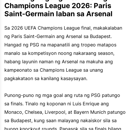
Champions League 2026: Paris
Saint-Germain laban sa Arsenal
Sa 2026 UEFA Champions League final, makakalaban
ng Paris Saint-Germain ang Arsenal sa Budapest.
Hangad ng PSG na mapanatili ang tropeo matapos
manalo sa kompetisyon noong nakaraang season,
habang layunin naman ng Arsenal na makuha ang
kampeonato sa Champions League sa unang
pagkakataon sa kanilang kasaysayan.
Punong-puno ng mga goal ang ruta ng PSG patungo
sa finals. Tinalo ng koponan ni Luis Enrique ang
Monaco, Chelsea, Liverpool, at Bayern Munich patungo
sa Budapest, kung saan malayang nakaiskor sila sa
buong knockout rounds. Papasok sila sa finals bilang