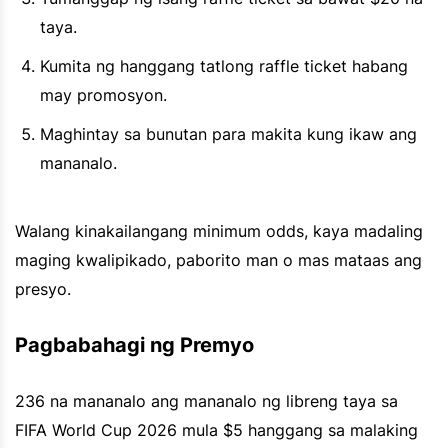
taya.
Kumita ng hanggang tatlong raffle ticket habang
may promosyon.
Maghintay sa bunutan para makita kung ikaw ang
mananalo.
Walang kinakailangang minimum odds, kaya madaling
maging kwalipikado, paborito man o mas mataas ang
presyo.
Pagbabahagi ng Premyo
236 na mananalo ang mananalo ng libreng taya sa
FIFA World Cup 2026 mula $5 hanggang sa malaking