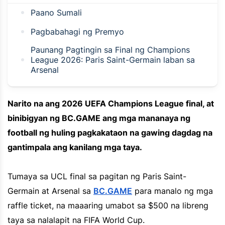
Paano Sumali
Pagbabahagi ng Premyo
Paunang Pagtingin sa Final ng Champions
League 2026: Paris Saint-Germain laban sa
Arsenal
Narito na ang 2026 UEFA Champions League final, at
binibigyan ng BC.GAME ang mga mananaya ng
football ng huling pagkakataon na gawing dagdag na
gantimpala ang kanilang mga taya.
Tumaya sa UCL final sa pagitan ng Paris Saint-
Germain at Arsenal sa
BC.GAME
para manalo ng mga
raffle ticket, na maaaring umabot sa $500 na libreng
taya sa nalalapit na FIFA World Cup.