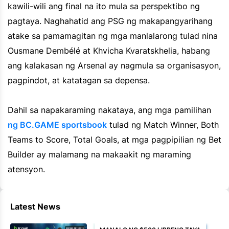
kawili-wili ang final na ito mula sa perspektibo ng
pagtaya. Naghahatid ang PSG ng makapangyarihang
atake sa pamamagitan ng mga manlalarong tulad nina
Ousmane Dembélé at Khvicha Kvaratskhelia, habang
ang kalakasan ng Arsenal ay nagmula sa organisasyon,
pagpindot, at katatagan sa depensa.
Dahil sa napakaraming nakataya, ang mga pamilihan
ng BC.GAME sportsbook
tulad ng Match Winner, Both
Teams to Score, Total Goals, at mga pagpipilian ng Bet
Builder ay malamang na makaakit ng maraming
atensyon.
Latest News