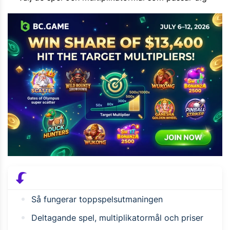
Så fungerar toppspelsutmaningen
Deltagande spel, multiplikatormål och priser