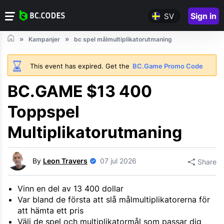
Sign in
SV
Kampanjer
bc spel målmultiplikatorutmaning
This event has expired. Get the
BC.Game Promo Code
BC.GAME $13 400
Toppspel
Multiplikatorutmaning
By
Leon Travers
07 jul 2026
Share
Vinn en del av 13 400 dollar
Var bland de första att slå målmultiplikatorerna för
att hämta ett pris
Välj de spel och multiplikatormål som passar dig