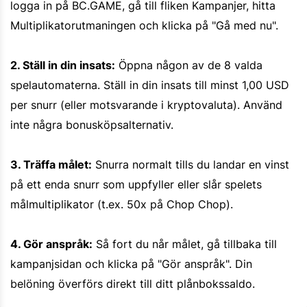
logga in på BC.GAME, gå till fliken Kampanjer, hitta
Multiplikatorutmaningen och klicka på "Gå med nu".
2. Ställ in din insats:
Öppna någon av de 8 valda
spelautomaterna. Ställ in din insats till minst 1,00 USD
per snurr (eller motsvarande i kryptovaluta). Använd
inte några bonusköpsalternativ.
3. Träffa målet:
Snurra normalt tills du landar en vinst
på ett enda snurr som uppfyller eller slår spelets
målmultiplikator (t.ex. 50x på Chop Chop).
4. Gör anspråk:
Så fort du når målet, gå tillbaka till
kampanjsidan och klicka på "Gör anspråk". Din
belöning överförs direkt till ditt plånbokssaldo.