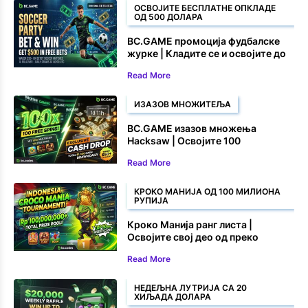
ОСВОЈИТЕ БЕСПЛАТНЕ ОПКЛАДЕ
ОД 500 ДОЛАРА
BC.GAME промоција фудбалске
журке | Кладите се и освојите до
500 долара у бесплатним
Read More
опкладама
ИЗАЗОВ МНОЖИТЕЉА
BC.GAME изазов множења
Hacksaw | Освојите 100
бесплатних окретаја и новчане
Read More
награде
КРОКО МАНИЈА ОД 100 МИЛИОНА
РУПИЈА
Кроко Манија ранг листа |
Освојите свој део од преко
100.000.000 рупија
Read More
НЕДЕЉНА ЛУТРИЈА СА 20
ХИЉАДА ДОЛАРА