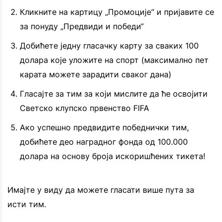
Кликните на картицу „Промоције“ и пријавите се
за понуду „Предвиди и победи“
Добићете једну гласачку карту за сваких 100
долара које уложите на спорт (максимално пет
карата можете зарадити сваког дана)
Гласајте за тим за који мислите да ће освојити
Светско клупско првенство FIFA
Ако успешно предвидите победнички тим,
добићете део наградног фонда од 100.000
долара на основу броја искоришћених тикета!
Имајте у виду да можете гласати више пута за
исти тим.