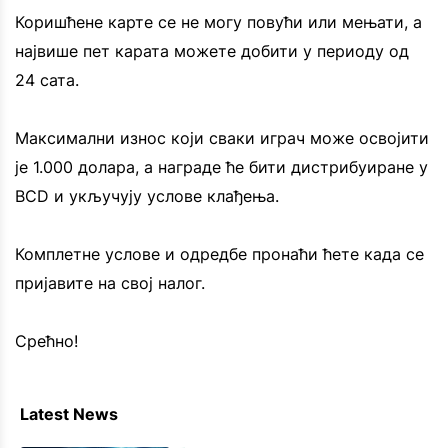
Коришћене карте се не могу повући или мењати, а
највише пет карата можете добити у периоду од
24 сата.
Максимални износ који сваки играч може освојити
је 1.000 долара, а награде ће бити дистрибуиране у
BCD и укључују услове клађења.
Комплетне услове и одредбе пронаћи ћете када се
пријавите на свој налог.
Срећно!
Latest News