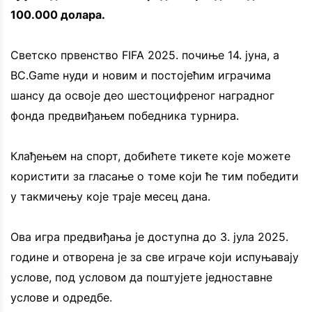
100.000 долара.
Светско првенство FIFA 2025. почиње 14. јуна, а
BC.Game нуди и новим и постојећим играчима
шансу да освоје део шестоцифреног наградног
фонда предвиђањем победника турнира.
Клађењем на спорт, добићете тикете које можете
користити за гласање о томе који ће тим победити
у такмичењу које траје месец дана.
Ова игра предвиђања је доступна до 3. јула 2025.
године и отворена је за све играче који испуњавају
услове, под условом да поштујете једноставне
услове и одредбе.