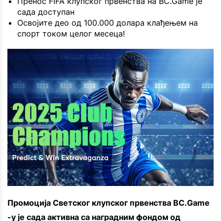
Пренос FIFA клупског првенства на BC.Game је
сада доступан
Освојите део од 100.000 долара клађењем на
спорт током целог месеца!
Промоција Светског клупског првенства BC.Game
-у је сада активна са наградним фондом од