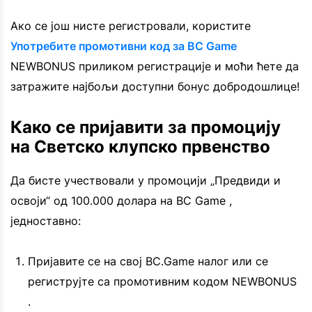
Ако се још нисте регистровали, користите
Употребите промотивни код за BC Game
NEWBONUS приликом регистрације и моћи ћете да
затражите најбољи доступни бонус добродошлице!
Како се пријавити за промоцију
на Светско клупско првенство
Да бисте учествовали у промоцији „Предвиди и
освоји“ од 100.000 долара на BC Game ,
једноставно:
Пријавите се на свој BC.Game налог или се
региструјте са промотивним кодом NEWBONUS
.