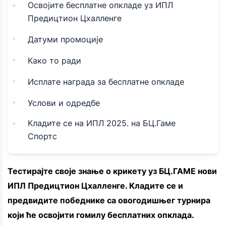
Освојите бесплатне опкладе уз ИПЛ
Предицтион Цхалленге
Датуми промоције
Како то ради
Исплате награда за бесплатне опкладе
Услови и одредбе
Кладите се на ИПЛ 2025. на БЦ.Гаме
Спортс
Тестирајте своје знање о крикету уз БЦ.ГАМЕ нови
ИПЛ Предицтион Цхалленге. Кладите се и
предвидите победнике са овогодишњег турнира
који ће освојити гомилу бесплатних опклада.