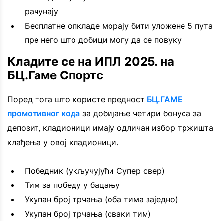
рачунају
Бесплатне опкладе морају бити уложене 5 пута
пре него што добици могу да се повуку
Кладите се на ИПЛ 2025. на
БЦ.Гаме Спортс
Поред тога што користе предност
БЦ.ГАМЕ
промотивног кода
за добијање четири бонуса за
депозит, кладионици имају одличан избор тржишта
клађења у овој кладионици.
Победник (укључујући Супер овер)
Тим за победу у бацању
Укупан број трчања (оба тима заједно)
Укупан број трчања (сваки тим)