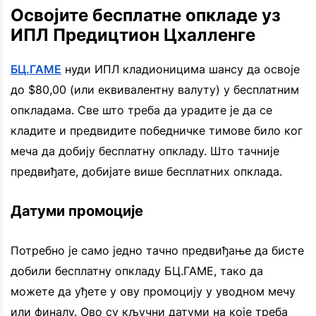
Освојите бесплатне опкладе уз
ИПЛ Предицтион Цхалленге
БЦ.ГАМЕ
нуди ИПЛ кладионицима шансу да освоје
до $80,00 (или еквивалентну валуту) у бесплатним
опкладама. Све што треба да урадите је да се
кладите и предвидите победничке тимове било ког
меча да добију бесплатну опкладу. Што тачније
предвиђате, добијате више бесплатних опклада.
Датуми промоције
Потребно је само једно тачно предвиђање да бисте
добили бесплатну опкладу БЦ.ГАМЕ, тако да
можете да уђете у ову промоцију у уводном мечу
или финалу. Ово су кључни датуми на које треба