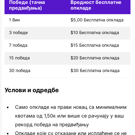
Победе (тачна
Вредност бесплатне
предвиђања)
опкладе
1 Вин
$5,00 Бесплатна опклада
3 победе
$10 Бесплатна опклада
7 победа
$15 Бесплатна опклада
15 победа
$20 Бесплатна опклада
30 победа
$30 Бесплатна опклада
Услови и одредбе
Само опкладе на прави новац са минималним
квотама од 1,50к или више се рачунају у ваш
рекорд победа на предвиђању
Опкладе које су отказане или исплаћене се не