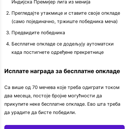
Индијска Премијер лига из менија
Прегледајте утакмице и ставите своје опкладе
(само појединачно, тржиште победника меча)
Предвидите победника
Бесплатне опкладе се додељују аутоматски
када постигнете одређене прекретнице
Исплате награда за бесплатне опкладе
Са више од 70 мечева које треба одиграти током
два месеца, постоје бројне могућности да
прикупите неке бесплатне опкладе. Ево шта треба
да урадите да бисте победили.