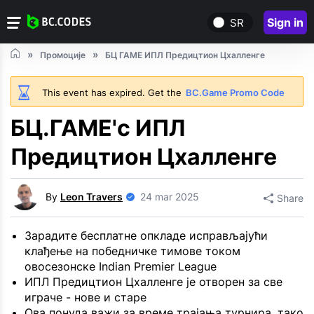
Sign in
SR
Промоције
БЦ ГАМЕ ИПЛ Предицтион Цхалленге
This event has expired. Get the
BC.Game Promo Code
БЦ.ГАМЕ'с ИПЛ
Предицтион Цхалленге
By
Leon Travers
24 mar 2025
Share
Зарадите бесплатне опкладе исправљајући
клађење на победничке тимове током
овосезонске Indian Premier League
ИПЛ Предицтион Цхалленге је отворен за све
играче - нове и старе
Ова понуда важи за време трајања турнира, тако