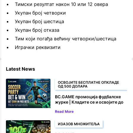
Тимски резултат након 10 или 12 овера
Укупан број четворки
Укупан број шестица
Укупан број отказа
Тим који погађа већину четворки/шестица
Играчки реквизити
Latest News
ОСВОЈИТЕ БЕСПЛАТНЕ ОПКЛАДЕ
ОД 500 ДОЛАРА
BC.GAME промоција фудбалске
журке | Кладите се и освојите до
500 долара у бесплатним
Read More
опкладама
ИЗАЗОВ МНОЖИТЕЉА