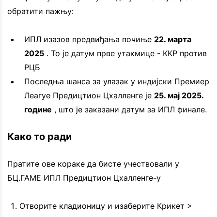
обратити пажњу:
ИПЛ изазов предвиђања почиње
22. марта
2025
. То је датум прве утакмице - ККР против
РЦБ
Последња шанса за улазак у индијски Премиер
Леагуе Предицтион Цхалленге је
25. мај 2025.
године
, што је заказани датум за ИПЛ финале.
Како то ради
Пратите ове кораке да бисте учествовали у
БЦ.ГАМЕ ИПЛ Предицтион Цхалленге-у
Отворите кладионицу и изаберите Крикет >