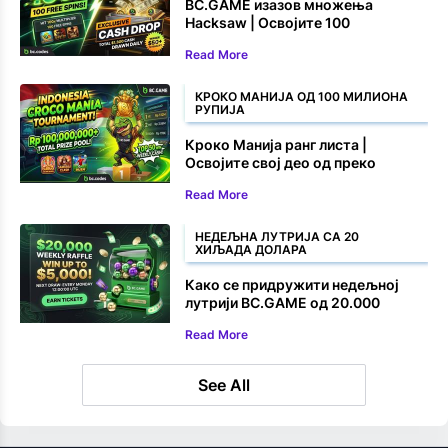
BC.GAME изазов множења
Hacksaw | Освојите 100
бесплатних окретаја и новчане
Read More
награде
КРОКО МАНИЈА ОД 100 МИЛИОНА
РУПИЈА
Кроко Манија ранг листа |
Освојите свој део од преко
100.000.000 рупија
Read More
НЕДЕЉНА ЛУТРИЈА СА 20
ХИЉАДА ДОЛАРА
Како се придружити недељној
лутрији BC.GAME од 20.000
долара
Read More
See All