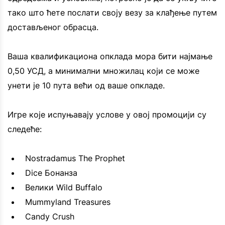
тако што ћете послати своју везу за клађење путем
достављеног обрасца.
Ваша квалификациона опклада мора бити најмање
0,50 УСД, а минимални множилац који се може
унети је 10 пута већи од ваше опкладе.
Игре које испуњавају услове у овој промоцији су
следеће:
Nostradamus The Prophet
Dice Бонанза
Велики Wild Buffalo
Mummyland Treasures
Candy Crush