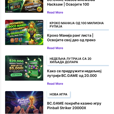
Hacksaw | Освојите 100
бесплатних окретаја и новчане
Read More
награде
КРОКО МАНИЈА ОД 100 МИЛИОНА
РУПИЈА
Кроко Манија ранг листа |
Освојите свој део од преко
100.000.000 рупија
Read More
НЕДЕЉНА ЛУТРИЈА СА 20
ХИЉАДА ДОЛАРА
Како се придружити недељној
лутрији BC.GAME од 20.000
долара
Read More
НОВА ИГРА
BC.GAME покреће казино игру
Pinball Striker 20000X