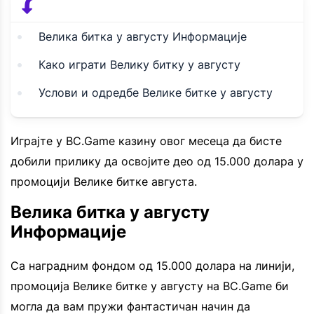
Велика битка у августу Информације
Како играти Велику битку у августу
Услови и одредбе Велике битке у августу
Играјте у BC.Game казину овог месеца да бисте
добили прилику да освојите део од 15.000 долара у
промоцији Велике битке августа.
Велика битка у августу
Информације
Са наградним фондом од 15.000 долара на линији,
промоција Велике битке у августу на BC.Game би
могла да вам пружи фантастичан начин да