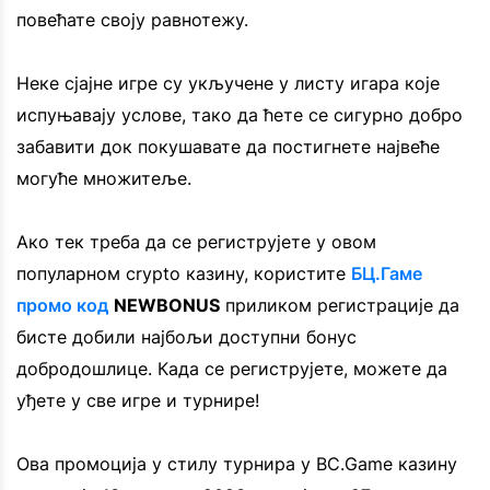
повећате своју равнотежу.
Неке сјајне игре су укључене у листу игара које
испуњавају услове, тако да ћете се сигурно добро
забавити док покушавате да постигнете највеће
могуће множитеље.
Ако тек треба да се региструјете у овом
популарном crypto казину, користите
БЦ.Гаме
промо код
NEWBONUS
приликом регистрације да
бисте добили најбољи доступни бонус
добродошлице. Када се региструјете, можете да
уђете у све игре и турнире!
Ова промоција у стилу турнира у BC.Game казину