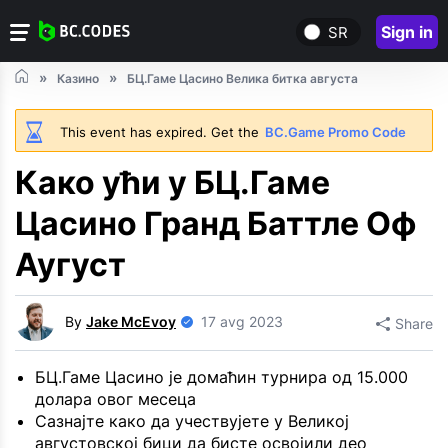
Sign in
SR
Казино
БЦ.Гаме Цасино Велика битка августа
This event has expired. Get the
BC.Game Promo Code
Како ући у БЦ.Гаме
Цасино Гранд Баттле Оф
Аугуст
By
Jake McEvoy
17 avg 2023
Share
БЦ.Гаме Цасино је домаћин турнира од 15.000
долара овог месеца
Сазнајте како да учествујете у Великој
августовској бици да бисте освојили део