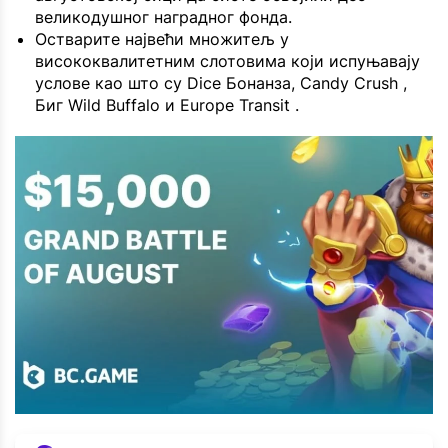
великодушног наградног фонда.
Остварите највећи множитељ у
висококвалитетним слотовима који испуњавају
услове као што су Dice Бонанза, Candy Crush ,
Биг Wild Buffalo и Europe Transit .