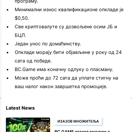
програму.
Минимални износ квалификационе опкладе је
$0,50.
Све криптовалуте су дозвољене осим ЈБ и
БЦЛ.
Један унос по домаћинству.
Опкладе морају бити објављене у року од 24
сата од победе.
BC.Game има коначну одлуку о пласману.
Може проћи до 72 сата да уплате стигну на
ваш налог након завршетка промоције.
Latest News
ИЗАЗОВ МНОЖИТЕЉА
BC.GAME изазов множења