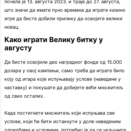
почела је 13. августа 2023. и траје до 27. августа,
што значи да имате пуно времена да играте казино
игре да бисте добили прилику да освојите велики
новац.
Како играти Велику битку у
августу
Да бисте освојили део наградног фонда од 15.000
долара у овој кампањи, само треба да играте било
коју од игара које испуњавају услове (наведене у
наставку) и покушате да добијете већи множитељ
од свих осталих.
Када постигнете множитељ који испуњава све
услове, који ће бити истакнути у доле наведеним
одредбама и условима, потребно је да се укључите