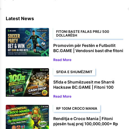
Latest News
FITONI BASTE FALAS PREJ 500
DOLLARËSH
Promovim për Festën e Futbollit
BC.GAME | Vendosni bast dhe fitoni
deri në 500 dollarë në baste falas
Read More
SFIDA E SHUMËZIMIT
Sfida e Shumëzuesit me Sharrë
Hacksaw BC.GAME | Fitoni 100
Rrotullime Falas dhe Çmime në
Read More
Para
RP 100M CROCO MANIA
Renditja e Croco Mania | Fitoni
pjesën tuaj prej 100,000,000+ Rp