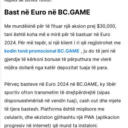
Bast në Euro në BC.GAME
Me mundësinë për të fituar një aksion prej $30,000,
tani është koha më e mirë për të bastuar në Euro
2024. Për më tepër, si një klient i ri që regjistrohet me
kodin tonë promocional BC.GAME
, ju do të jeni në
gjendje të kërkoni bonuse të përputhura me vlerë
mijëra dollarë nga katër depozitat tuaja të para.
Përveç basteve në Euro 2024 në BC.GAME, ky libër
sportiv ofron transmetim të drejtpërdrejtë (sipas
disponueshmërisë në vendin tuaj), cash out dhe mjete
të tjera bastesh. Platforma është miqësore me
celularin, dhe ekziston gjithashtu një PWA (aplikacion
progresiv në internet) që mund ta instaloni.