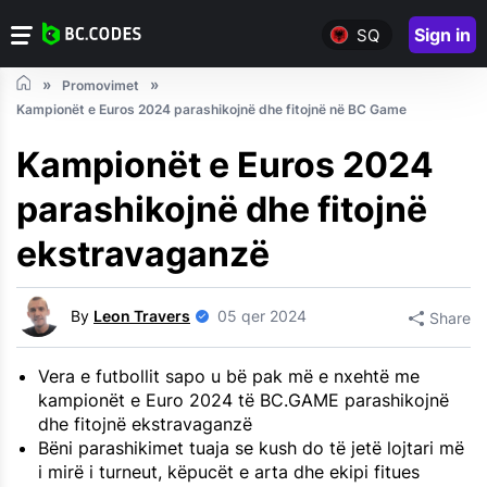
Sign in
SQ
Promovimet
Kampionët e Euros 2024 parashikojnë dhe fitojnë në BC Game
Kampionët e Euros 2024
parashikojnë dhe fitojnë
ekstravaganzë
By
Leon Travers
05 qer 2024
Share
Vera e futbollit sapo u bë pak më e nxehtë me
kampionët e Euro 2024 të BC.GAME parashikojnë
dhe fitojnë ekstravaganzë
Bëni parashikimet tuaja se kush do të jetë lojtari më
i mirë i turneut, këpucët e arta dhe ekipi fitues