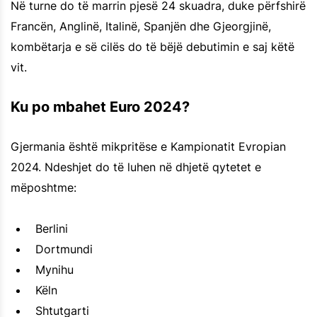
Në turne do të marrin pjesë 24 skuadra, duke përfshirë
Francën, Anglinë, Italinë, Spanjën dhe Gjeorgjinë,
kombëtarja e së cilës do të bëjë debutimin e saj këtë
vit.
Ku po mbahet Euro 2024?
Gjermania është mikpritëse e Kampionatit Evropian
2024. Ndeshjet do të luhen në dhjetë qytetet e
mëposhtme:
Berlini
Dortmundi
Mynihu
Këln
Shtutgarti