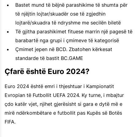
Bastet mund të bëjnë parashikime të shumta për
të njëjtin lojtar/skuadër ose të zgjedhin
lojtarë/skuadra të ndryshme me secilën biletë
Të gjitha parashikimet fituese marrin një pagesë të
barabartë nga grupi i çmimeve të kategorisë
Çmimet jepen në BCD. Zbatohen kërkesat
standarde të bastit BC.GAME
Çfarë është Euro 2024?
Euro 2024 është emri i thjeshtuar i Kampionatit
Evropian të Futbollit UEFA 2024. Ky turne, i mbajtur
çdo katër vjet, njihet gjerësisht si gara e dytë më e
mirë ndërkombëtare e futbollit pas Kupës së Botës
FIFA.