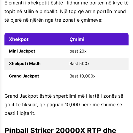
Elementi i xhekpotit është i lidhur me portën në krye të
topit në stilin e pinballit. Një top që arrin portën mund
të bjerë në njërën nga tre zonat e çmimeve:
Xhekpot
Çmimi
Mini Jackpot
bast 20x
Xhekpot i Madh
Bast 500x
Grand Jackpot
Bast 10,000x
Grand Jackpot është shpërblimi më i lartë i zonës së
golit të fiksuar, që paguan 10,000 herë më shumë se
basti i lojtarit.
Pinball Striker 20000X RTP dhe