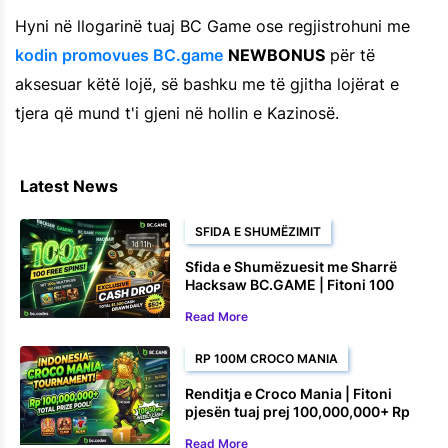
Hyni në llogarinë tuaj BC Game ose regjistrohuni me
kodin promovues BC.game
NEWBONUS
për të
aksesuar këtë lojë, së bashku me të gjitha lojërat e
tjera që mund t'i gjeni në hollin e Kazinosë.
Latest News
SFIDA E SHUMËZIMIT
Sfida e Shumëzuesit me Sharrë
Hacksaw BC.GAME | Fitoni 100
Rrotullime Falas dhe Çmime në
Read More
Para
RP 100M CROCO MANIA
Renditja e Croco Mania | Fitoni
pjesën tuaj prej 100,000,000+ Rp
Read More