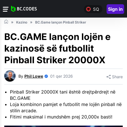
Sign in
SQ
Kazino
BC.Game lançon Pinball Striker
BC.GAME lançon lojën e
kazinosë së futbollit
Pinball Striker 20000X
By
Phil Lowe
01 qer 2026
Share
Pinball Striker 20000X tani është drejtpërdrejt në
BC.GAME
Loja kombinon pamjet e futbollit me lojën pinball në
stilin arcade.
Fitimi maksimal i mundshëm prej 20,000x basti!