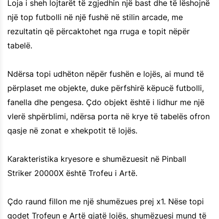
Loja i sheh lojtarët të zgjedhin një bast dhe të lëshojnë
një top futbolli në një fushë në stilin arcade, me
rezultatin që përcaktohet nga rruga e topit nëpër
tabelë.
Ndërsa topi udhëton nëpër fushën e lojës, ai mund të
përplaset me objekte, duke përfshirë këpucë futbolli,
fanella dhe pengesa. Çdo objekt është i lidhur me një
vlerë shpërblimi, ndërsa porta në krye të tabelës ofron
qasje në zonat e xhekpotit të lojës.
Karakteristika kryesore e shumëzuesit në Pinball
Striker 20000X është Trofeu i Artë.
Çdo raund fillon me një shumëzues prej x1. Nëse topi
godet Trofeun e Artë gjatë lojës, shumëzuesi mund të