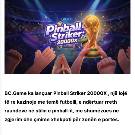
BC.Game ka lançuar Pinball Striker 20000X , një lojë
të re kazinoje me temë futbolli, e ndërtuar rreth
raundeve në stilin e pinball-it, me shumëzues në
zgjerim dhe çmime xhekpoti për zonën e portës.