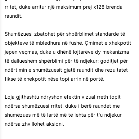
rritet, duke arritur një maksimum prej x128 brenda
raundit.
Shumëzuesi zbatohet për shpërblimet standarde të
objekteve të mbledhura në fushë. Çmimet e xhekpotit
jepen veçmas, duke u dhënë lojtarëve dy mekanizma
të dallueshëm shpërblimi për të ndjekur: goditjet për
ndërtimin e shumëzuesit gjatë raundit dhe rezultatet
fikse të xhekpotit nëse topi arrin në portë.
Loja gjithashtu ndryshon efektin vizual rreth topit
ndërsa shumëzuesi rritet, duke i bërë raundet me
shumëzues më të lartë më të lehta për t'u ndjekur
ndërsa zhvillohet aksioni.