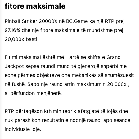
fitore maksimale
Pinball Striker 20000X në BC.Game ka një RTP prej
97.16% dhe një fitore maksimale të mundshme prej
20,000x basti.
Fitimi maksimal është më i lartë se shifra e Grand
Jackpot sepse raundi mund të gjenerojë shpërblime
edhe përmes objekteve dhe mekanikës së shumëzuesit
në fushë. Sapo një raund arrin maksimumin 20,000x ,
ai përfundon menjëherë.
RTP përfaqëson kthimin teorik afatgjatë të lojës dhe
nuk parashikon rezultatin e ndonjë raundi apo seance
individuale loje.