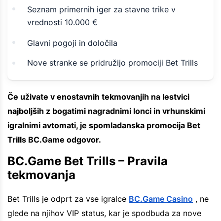
Seznam primernih iger za stavne trike v
vrednosti 10.000 €
Glavni pogoji in določila
Nove stranke se pridružijo promociji Bet Trills
Če uživate v enostavnih tekmovanjih na lestvici
najboljših z bogatimi nagradnimi lonci in vrhunskimi
igralnimi avtomati, je spomladanska promocija Bet
Trills BC.Game odgovor.
BC.Game Bet Trills – Pravila
tekmovanja
Bet Trills je odprt za vse igralce
BC.Game Casino
, ne
glede na njihov VIP status, kar je spodbuda za nove