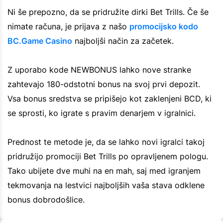
Ni še prepozno, da se pridružite dirki Bet Trills. Če še
nimate računa, je prijava z našo
promocijsko kodo
BC.Game Casino
najboljši način za začetek.
Z uporabo kode NEWBONUS lahko nove stranke
zahtevajo 180-odstotni bonus na svoj prvi depozit.
Vsa bonus sredstva se pripišejo kot zaklenjeni BCD, ki
se sprosti, ko igrate s pravim denarjem v igralnici.
Prednost te metode je, da se lahko novi igralci takoj
pridružijo promociji Bet Trills po opravljenem pologu.
Tako ubijete dve muhi na en mah, saj med igranjem
tekmovanja na lestvici najboljših vaša stava odklene
bonus dobrodošlice.