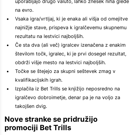
uporabljajo drugo valuto, lahko znesek niha glede
na evro.
Vsaka igra/vrtljaj, ki je enaka ali višja od omejitve
najnižje stave, prispeva k igralčevemu skupnemu
rezultatu na lestvici najboljših.
Če sta dva (ali več) igralcev izenačena z enakim
številom točk, igralec, ki je prvi dosegel rezultat,
obdrži višje mesto na lestvici najboljših.
Točke se štejejo za skupni seštevek zmag v
kvalifikacijskih igrah.
Izplačila iz Bet Trills se knjižijo neposredno na
igralčevo dobroimetje, denar pa je na voljo za
takojšen dvig.
Nove stranke se pridružijo
promociji Bet Trills