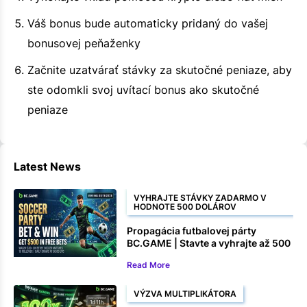
Váš bonus bude automaticky pridaný do vašej
bonusovej peňaženky
Začnite uzatvárať stávky za skutočné peniaze, aby
ste odomkli svoj uvítací bonus ako skutočné
peniaze
Latest News
VYHRAJTE STÁVKY ZADARMO V
HODNOTE 500 DOLÁROV
Propagácia futbalovej párty
BC.GAME | Stavte a vyhrajte až 500
$ v stávkach zadarmo
Read More
VÝZVA MULTIPLIKÁTORA