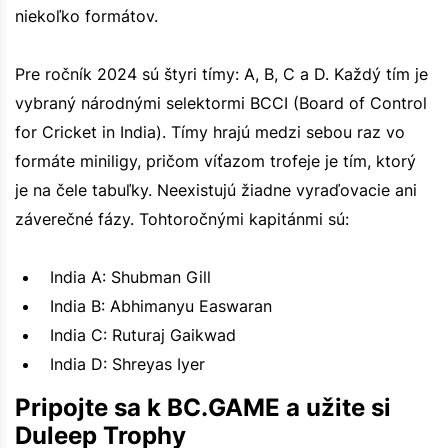
niekoľko formátov.
Pre ročník 2024 sú štyri tímy: A, B, C a D. Každý tím je
vybraný národnými selektormi BCCI (Board of Control
for Cricket in India). Tímy hrajú medzi sebou raz vo
formáte miniligy, pričom víťazom trofeje je tím, ktorý
je na čele tabuľky. Neexistujú žiadne vyraďovacie ani
záverečné fázy. Tohtoročnými kapitánmi sú:
India A: Shubman Gill
India B: Abhimanyu Easwaran
India C: Ruturaj Gaikwad
India D: Shreyas Iyer
Pripojte sa k BC.GAME a užite si
Duleep Trophy