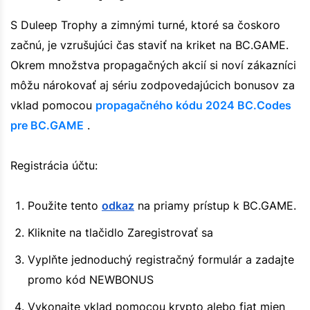
S Duleep Trophy a zimnými turné, ktoré sa čoskoro
začnú, je vzrušujúci čas staviť na kriket na BC.GAME.
Okrem množstva propagačných akcií si noví zákazníci
môžu nárokovať aj sériu zodpovedajúcich bonusov za
vklad pomocou
propagačného kódu 2024 BC.Codes
pre BC.GAME
.
Registrácia účtu:
Použite tento
odkaz
na priamy prístup k BC.GAME.
Kliknite na tlačidlo Zaregistrovať sa
Vyplňte jednoduchý registračný formulár a zadajte
promo kód NEWBONUS
Vykonajte vklad pomocou krypto alebo fiat mien