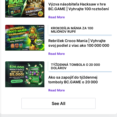
Výzva násobiteľa Hacksaw v hre
BC.GAME | Vyhrajte 100 roztočení
zadarmo a peňažné ceny
Read More
KROKODÍLIA MÁNIA ZA 100
MILIÓNOV RUPIÍ
Rebríček Croco Mania | Vyhrajte
svoj podiel z viac ako 100 000 000
rupií
Read More
TÝŽDENNÁ TOMBOLA O 20 000
DOLÁROV
Ako sa zapojiť do týždennej
tomboly BC.GAME o 20 000
dolárov
Read More
See All