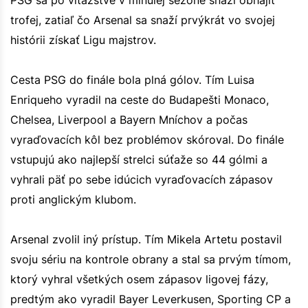
trofej, zatiaľ čo Arsenal sa snaží prvýkrát vo svojej
histórii získať Ligu majstrov.
Cesta PSG do finále bola plná gólov. Tím Luisa
Enriqueho vyradil na ceste do Budapešti Monaco,
Chelsea, Liverpool a Bayern Mníchov a počas
vyraďovacích kôl bez problémov skóroval. Do finále
vstupujú ako najlepší strelci súťaže so 44 gólmi a
vyhrali päť po sebe idúcich vyraďovacích zápasov
proti anglickým klubom.
Arsenal zvolil iný prístup. Tím Mikela Artetu postavil
svoju sériu na kontrole obrany a stal sa prvým tímom,
ktorý vyhral všetkých osem zápasov ligovej fázy,
predtým ako vyradil Bayer Leverkusen, Sporting CP a