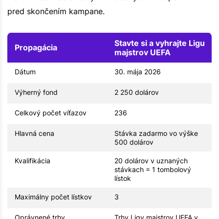
pred skončením kampane.
Stavte si a vyhrajte Ligu
Propagácia
majstrov UEFA
Dátum
30. mája 2026
Výherný fond
2 250 dolárov
Celkový počet víťazov
236
Hlavná cena
Stávka zadarmo vo výške
500 dolárov
Kvalifikácia
20 dolárov v uznaných
stávkach = 1 tombolový
lístok
Maximálny počet lístkov
3
Oprávnené trhy
Trhy Ligy majstrov UEFA v