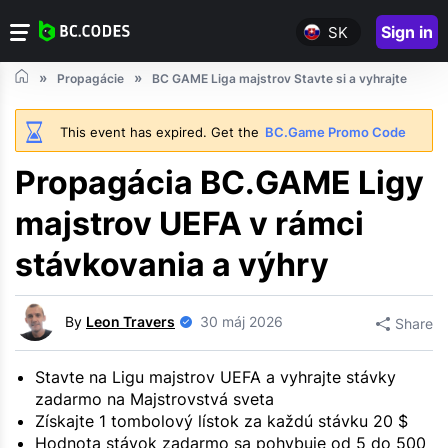
Sign in
SK
Propagácie
BC GAME Liga majstrov Stavte si a vyhrajte
This event has expired. Get the
BC.Game Promo Code
Propagácia BC.GAME Ligy
majstrov UEFA v rámci
stávkovania a výhry
By
Leon Travers
30 máj 2026
Share
Stavte na Ligu majstrov UEFA a vyhrajte stávky
zadarmo na Majstrovstvá sveta
Získajte 1 tombolový lístok za každú stávku 20 $
Hodnota stávok zadarmo sa pohybuje od 5 do 500