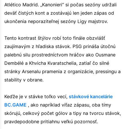
Atlético Madrid. „Kanonieri“ si počas sezóny udržali
deväť čistých kont a zostávajú len jeden zápas od
ukončenia neporaziteľnej sezóny Ligy majstrov.
Tento kontrast štýlov robí toto finále obzvlášť
zaujímavým z hľadiska stávok. PSG prináša útočnú
palebnú silu prostredníctvom hráčov ako Ousmane
Dembélé a Khvicha Kvaratschelia, zatiaľ čo silné
stránky Arsenalu pramenia z organizácie, pressingu a
stability v obrane.
Keďže je v stávke toľko vecí,
stávkové kancelárie
BC.GAME
, ako napríklad víťaz zápasu, oba tímy
skórujú, celkový počet gólov a tipy na tvorcu stávok,
pravdepodobne pritiahnu veľkú pozornosť.