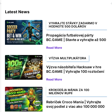
Latest News
VYHRAJTE STÁVKY ZADARMO V
HODNOTE 500 DOLÁROV
Propagácia futbalovej párty
BC.GAME | Stavte a vyhrajte až 500
$ v stávkach zadarmo
Read More
VÝZVA MULTIPLIKÁTORA
Výzva násobiteľa Hacksaw v hre
BC.GAME | Vyhrajte 100 roztočení
zadarmo a peňažné ceny
Read More
KROKODÍLIA MÁNIA ZA 100
MILIÓNOV RUPIÍ
Rebríček Croco Mania | Vyhrajte
svoj podiel z viac ako 100 000 000
rupií