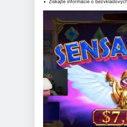
Získajte informácie o bezvkladový