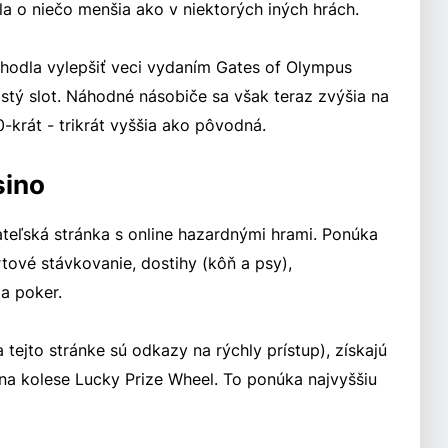
 o niečo menšia ako v niektorých iných hrách.
hodla vylepšiť veci vydaním Gates of Olympus
istý slot. Náhodné násobiče sa však teraz zvýšia na
-krát - trikrát vyššia ako pôvodná.
sino
ateľská stránka s online hazardnými hrami. Ponúka
rtové stávkovanie, dostihy (kôň a psy),
a poker.
 tejto stránke sú odkazy na rýchly prístup), získajú
na kolese Lucky Prize Wheel. To ponúka najvyššiu