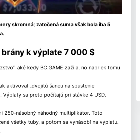
mery skromná; zatočená suma však bola iba 5
a.
 brány k výplate 7 000 $
ťazstvo“, aké kedy BC.GAME zažila, no napriek tomu
ak aktivoval „dvojitú šancu na spustenie
. Výplaty sa preto počítajú pri stávke 4 USD.
i 250-násobný náhodný multiplikátor. Toto
ené všetky tuby, a potom sa vynásobí na výplatu.
.