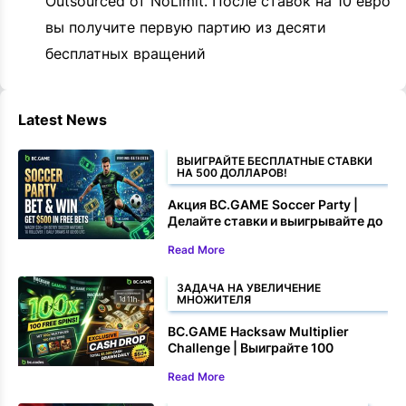
Outsourced от NoLimit. После ставок на 10 евро
вы получите первую партию из десяти
бесплатных вращений
Latest News
ВЫИГРАЙТЕ БЕСПЛАТНЫЕ СТАВКИ
НА 500 ДОЛЛАРОВ!
Акция BC.GAME Soccer Party |
Делайте ставки и выигрывайте до
500 долларов в виде бесплатных
Read More
ставок
ЗАДАЧА НА УВЕЛИЧЕНИЕ
МНОЖИТЕЛЯ
BC.GAME Hacksaw Multiplier
Challenge | Выиграйте 100
бесплатных вращений и денежные
Read More
призы