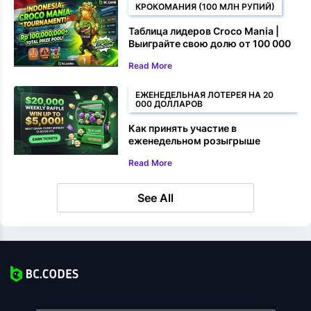
КРОКОМАНИЯ (100 МЛН РУПИЙ)
Таблица лидеров Croco Mania |
Выиграйте свою долю от 100 000
000+ рупий
Read More
ЕЖЕНЕДЕЛЬНАЯ ЛОТЕРЕЯ НА 20
000 ДОЛЛАРОВ
Как принять участие в
еженедельном розыгрыше
BC.GAME с призом в 20 000
Read More
долларов
See All