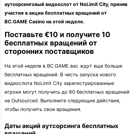
аутсорсинговый видеослот от NoLimit City, приняв
участие в акции бесплатных вращений от
BC.GAME Casino на этой неделе.
Поставьте €10 и получите 10
бесплатных вращений от
сторонних поставщиков
На этой неделе в BC.GAME вас ждут еще больше
бесплатных вращений. В честь запуска нового
видеослота NoLimit City зарегистрированные
игроки могут получить до 60 бесплатных вращений
на Outsourced. Выполните следующие действия,
чтобы получить свои вращения.
Даты акций аутсорсинга бесплатных
вращений