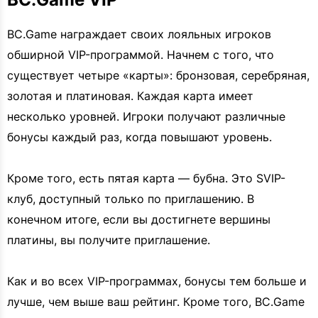
BC.Game награждает своих лояльных игроков
обширной VIP-программой. Начнем с того, что
существует четыре «карты»: бронзовая, серебряная,
золотая и платиновая. Каждая карта имеет
несколько уровней. Игроки получают различные
бонусы каждый раз, когда повышают уровень.
Кроме того, есть пятая карта — бубна. Это SVIP-
клуб, доступный только по приглашению. В
конечном итоге, если вы достигнете вершины
платины, вы получите приглашение.
Как и во всех VIP-программах, бонусы тем больше и
лучше, чем выше ваш рейтинг. Кроме того, BC.Game