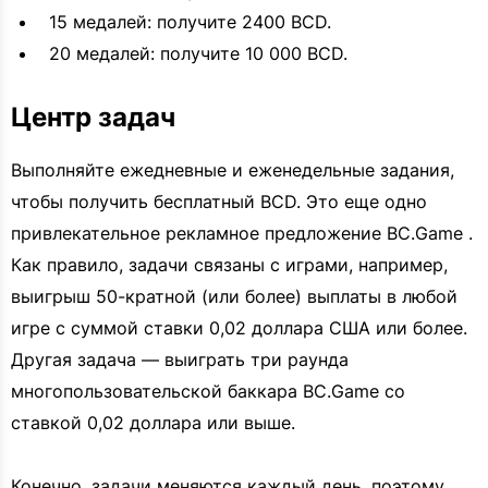
15 медалей: получите 2400 BCD.
20 медалей: получите 10 000 BCD.
Центр задач
Выполняйте ежедневные и еженедельные задания,
чтобы получить бесплатный BCD. Это еще одно
привлекательное рекламное предложение BC.Game .
Как правило, задачи связаны с играми, например,
выигрыш 50-кратной (или более) выплаты в любой
игре с суммой ставки 0,02 доллара США или более.
Другая задача — выиграть три раунда
многопользовательской баккара BC.Game со
ставкой 0,02 доллара или выше.
Конечно, задачи меняются каждый день, поэтому