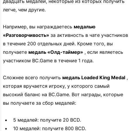
двадцать медалей, некоторые из которых получить
легче, чем другие.
Например, вы награждаетесь
медалью
«Разговорчивость»
за активность в чате участников
в течение 200 отдельных дней. Кроме того, вы
получаете
медаль «Олд-таймер»
, если являетесь
участником BC.Game в течение 1 года.
Сложнее всего получить
медаль Loaded King Medal
,
которая вручается игроку, у которого самый
высокий баланс на BC.Game. Вот награды, которые
вы получаете за сбор медалей:
5 медалей: получите 20 BCD.
10 медалей: получите 800 BCD.