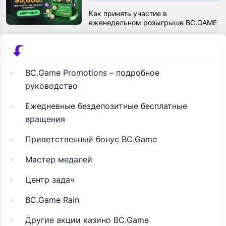
Как принять участие в
еженедельном розыгрыше BC.GAME
с призом в 20 000 долларов
BC.Game Promotions – подробное
руководство
Ежедневные бездепозитные бесплатные
вращения
Приветственный бонус BC.Game
Мастер медалей
Центр задач
BC.Game Rain
Другие акции казино BC.Game