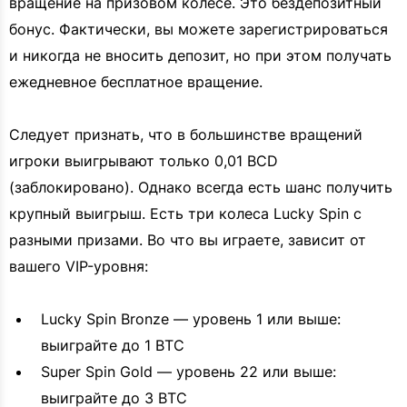
вращение на призовом колесе. Это бездепозитный
бонус. Фактически, вы можете зарегистрироваться
и никогда не вносить депозит, но при этом получать
ежедневное бесплатное вращение.
Следует признать, что в большинстве вращений
игроки выигрывают только 0,01 BCD
(заблокировано). Однако всегда есть шанс получить
крупный выигрыш. Есть три колеса Lucky Spin с
разными призами. Во что вы играете, зависит от
вашего VIP-уровня:
Lucky Spin Bronze — уровень 1 или выше:
выиграйте до 1 BTC
Super Spin Gold — уровень 22 или выше:
выиграйте до 3 BTC