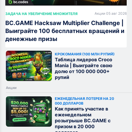
Акции
05 авг 2026
ЗАДАЧА НА УВЕЛИЧЕНИЕ МНОЖИТЕЛЯ
BC.GAME Hacksaw Multiplier Challenge |
Выиграйте 100 бесплатных вращений и
денежные призы
КРОКОМАНИЯ (100 МЛН РУПИЙ)
Таблица лидеров Croco
Mania | Выиграйте свою
долю от 100 000 000+
рупий
Акции
ЕЖЕНЕДЕЛЬНАЯ ЛОТЕРЕЯ НА 20
000 ДОЛЛАРОВ
Как принять участие в
еженедельном
розыгрыше BC.GAME с
призом в 20 000