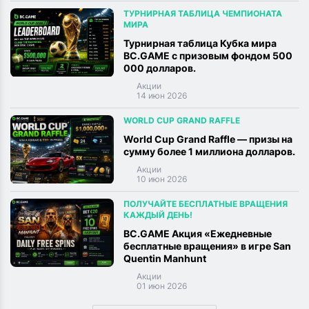
ТУРНИРНАЯ ТАБЛИЦА ЧЕМПИОНАТА
МИРА
Турнирная таблица Кубка мира
BC.GAME с призовым фондом 500
000 долларов.
Акции
14 июн 2026
WORLD CUP GRAND RAFFLE
World Cup Grand Raffle — призы на
сумму более 1 миллиона долларов.
Акции
10 июн 2026
ПОЛУЧАЙТЕ БЕСПЛАТНЫЕ ВРАЩЕНИЯ
КАЖДЫЙ ДЕНЬ!
BC.GAME Акция «Ежедневные
бесплатные вращения» в игре San
Quentin Manhunt
Акции
01 июн 2026