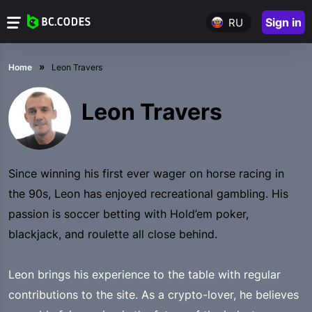
Sign in
RU
Home
Leon Travers
Leon Travers
Since winning his first ever wager on horse racing in
the 90s, Leon has enjoyed recreational gambling. His
passion is soccer betting with Hold’em poker,
blackjack, and roulette all close behind.
Leon brings his experience to the table with regular
contributions to the site. As a crypto-lover, he believes